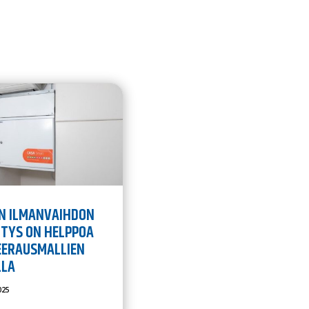
N ILMANVAIHDON
ITYS ON HELPPOA
EERAUSMALLIEN
LLA
025