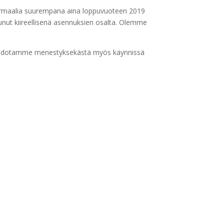
normaalia suurempana aina loppuvuoteen 2019
unut kiireellisenä asennuksien osalta. Olemme
n. Odotamme menestyksekästä myös käynnissä