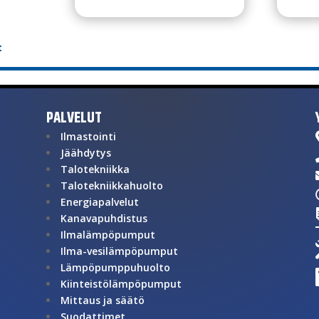
t
PALVELUT
Ilmastointi
Jäähdytys
Talotekniikka
Talotekniikkahuolto
Energiapalvelut
Kanavapuhdistus
Ilmalämpöpumput
Ilma-vesilämpöpumput
Lämpöpumppuhuolto
Kiinteistölämpöpumput
Mittaus ja säätö
Suodattimet