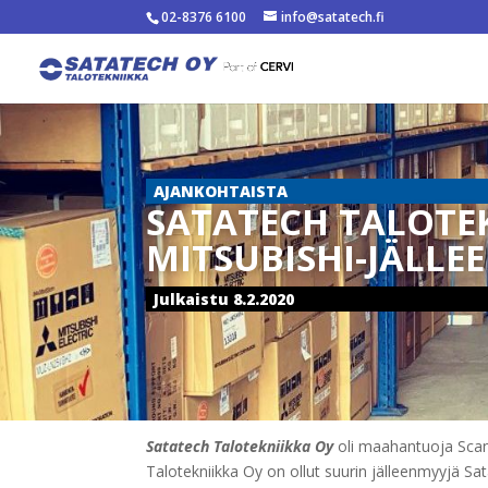
02-8376 6100
info@satatech.fi
AJANKOHTAISTA
SATATECH TALOTEK
MITSUBISHI-JÄLL
Julkaistu 8.2.2020
Satatech Talotekniikka Oy
oli maahantuoja Scan
Talotekniikka Oy on ollut suurin jälleenmyyjä S