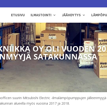
ETUSIVU
ILMASTOINTI
JÄÄHDYTYS
LÄMPÖP
NIIKKA OY OLI VUODEN 20
EENMYYJÄ SATAKUNNASSA
officen suurin Mitsubishi Electric -ilmalämpöpumppujen jälleenmyyjä
atakunnan alueella myös vuosina 2017 ja 2018.