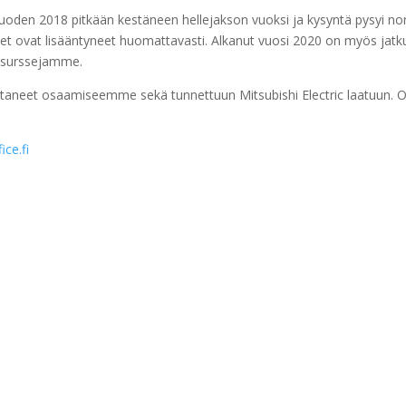
vuoden 2018 pitkään kestäneen hellejakson vuoksi ja kysyntä pysyi 
set ovat lisääntyneet huomattavasti. Alkanut vuosi 2020 on myös jatk
resurssejamme.
ottaneet osaamiseemme sekä tunnettuun Mitsubishi Electric laatuu
ce.fi