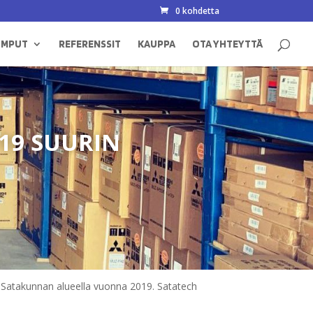
0 kohdetta
UMPUT
REFERENSSIT
KAUPPA
OTA YHTEYTTÄ
19 SUURIN
 Satakunnan alueella vuonna 2019. Satatech