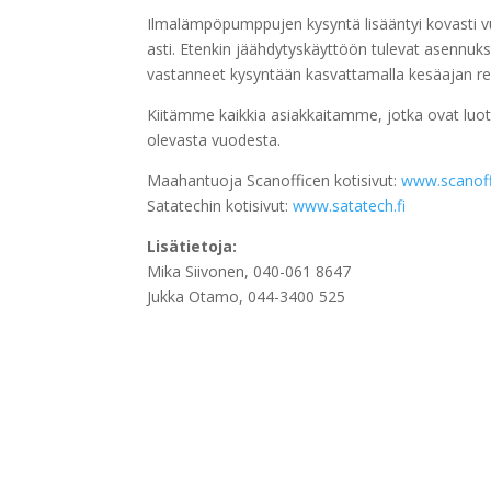
Ilmalämpöpumppujen kysyntä lisääntyi kovasti 
asti. Etenkin jäähdytyskäyttöön tulevat asennuk
vastanneet kysyntään kasvattamalla kesäajan 
Kiitämme kaikkia asiakkaitamme, jotka ovat lu
olevasta vuodesta.
Maahantuoja Scanofficen kotisivut:
www.scanoffi
Satatechin kotisivut:
www.satatech.fi
Lisätietoja:
Mika Siivonen, 040-061 8647
Jukka Otamo, 044-3400 525