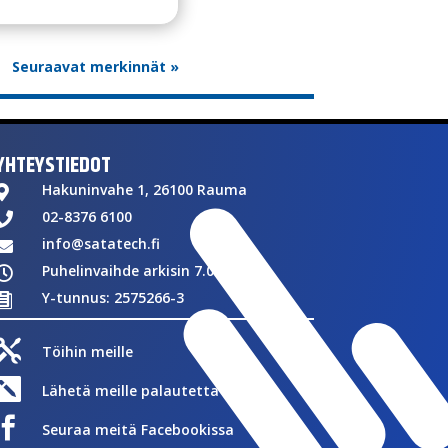
Seuraavat merkinnät »
YHTEYSTIEDOT
Hakuninvahe 1, 26100 Rauma

02-8376 6100

info@satatech.fi

Puhelinvaihde arkisin 7.00-16.00

Y-tunnus: 2575266-3


Töihin meille

Lähetä meille palautetta

Seuraa meitä Facebookissa