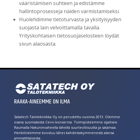
vääristämisen suhteen ja edistämme
hallintoprosesseja näiden varmistamiseksi.
Huolehdimme tietoturvasta ja yksityisyyden
suojasta lain velvoittamalla tavalla.
Yrityskohtaisen tietosuojaselosteen löydät
sivun alaosasta.
RAAKA-AINEEMME ON ILMA
Satatech Talotekniikka Oy on perustettu vuonna 2013. Olemme
osana suomalaista Cervi-konsernia. Toimipisteemme sijaitsee
Raumalla Hakuninvaheella lähellä suurteollisuutta ja satamaa.
Henkilöstömme koostuu lähes kahdestakymmenestä alansa
ammattilaisesta.