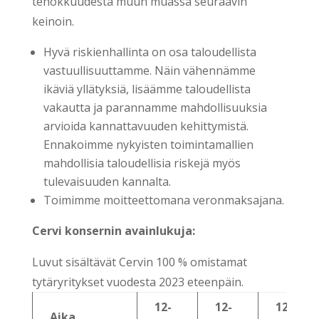
tehokkuudesta muun muassa seuraavin
keinoin.
Hyvä riskienhallinta on osa taloudellista
vastuullisuuttamme. Näin vähennämme
ikäviä yllätyksiä, lisäämme taloudellista
vakautta ja parannamme mahdollisuuksia
arvioida kannattavuuden kehittymistä.
Ennakoimme nykyisten toimintamallien
mahdollisia taloudellisia riskejä myös
tulevaisuuden kannalta.
Toimimme moitteettomana veronmaksajana.
Cervi konsernin avainlukuja:
Luvut sisältävät Cervin 100 % omistamat
tytäryritykset vuodesta 2023 eteenpäin.
12-
12-
12-
Aika