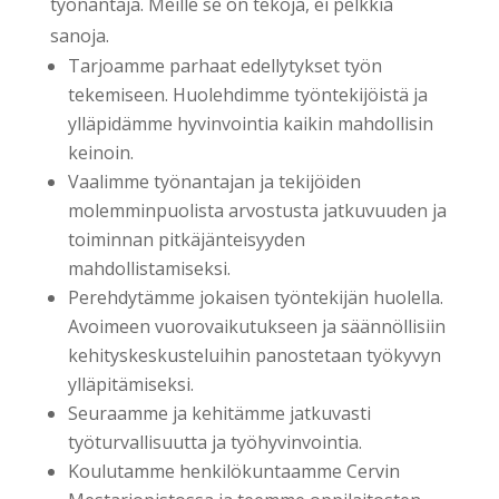
työnantaja. Meille se on tekoja, ei pelkkiä
sanoja.
Tarjoamme parhaat edellytykset työn
tekemiseen. Huolehdimme työntekijöistä ja
ylläpidämme hyvinvointia kaikin mahdollisin
keinoin.
Vaalimme työnantajan ja tekijöiden
molemminpuolista arvostusta jatkuvuuden ja
toiminnan pitkäjänteisyyden
mahdollistamiseksi.
Perehdytämme jokaisen työntekijän huolella.
Avoimeen vuorovaikutukseen ja säännöllisiin
kehityskeskusteluihin panostetaan työkyvyn
ylläpitämiseksi.
Seuraamme ja kehitämme jatkuvasti
työturvallisuutta ja työhyvinvointia.
Koulutamme henkilökuntaamme Cervin