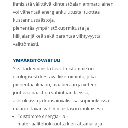
ihmisistä välittävä kiinteistöalan ammattilainen
voi vähentää energiankulutusta, tuottaa
kustannussäästöjä,
pienentää ympäristökuormitusta ja
hiilijalanjälkeä sekä parantaa viihtyvyyttä
välittömästi.
YMPÄRISTÖVASTUU
Yksi tärkeimmistä tavoitteistamme on
ekologisesti kestävä liiketoiminta, joka
pienentää ilmaan, maaperään ja veteen
joutuvia päästöjä vähintään laeissa,
asetuksissa ja kansainvälisissä sopimuksissa
määriteltävän vähimmäistason mukaisesti.
Edistämme energia- ja -
materiaalitehokkuutta kierrättämällä ja