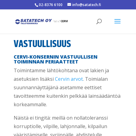
02-8376 6100
info@satatech.fi
VASTUULLISUUS
CERVI-KONSERNIN VASTUULLISEN
TOIMINNAN PERIAATTEET
Toimintamme lähtökohtana ovat lakien ja
asetuksien lisäksi
Cervin arvot
. Toimialan
suunnannäyttäjänä asetamme eettiset
tavoitteemme kuitenkin pelkkää lainsäädäntöä
korkeammalle.
Näistä ei tingitä: meillä on nollatoleranssi
korruptiolle, vilpille, lahjonnalle, kilpailun
vääristämiselle, syrjinnälle, ahdistelulle,