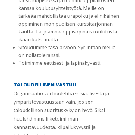
Mestariopistossa ja teemme oppilaitosten
kanssa koulutusyhteistyötä. Meille on
tärkeää mahdollistaa urapolku ja elinikäinen
oppiminen monipuolisen kurssitarjonnan
kautta. Tarjoamme oppisopimuskoulutusta
ikään katsomatta.
Sitoudumme tasa-arvoon. Syrjintään meillä
on nollatoleranssi.
Toimimme eettisesti ja läpinäkyvästi.
TALOUDELLINEN VASTUU
Organisaatio voi huolehtia sosiaalisesta ja
ympäristövastuustaan vain, jos sen
taloudellinen suorituskyky on hyvä. Siksi
huolehdimme liiketoiminnan
kannattavuudesta, kilpailukyvystä ja