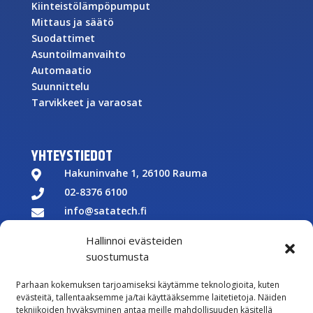
Kiinteistölämpöpumput
Mittaus ja säätö
Suodattimet
Asuntoilmanvaihto
Automaatio
Suunnittelu
Tarvikkeet ja varaosat
YHTEYSTIEDOT
Hakuninvahe 1, 26100 Rauma

02-8376 6100

info@satatech.fi

Puhelinvaihde arkisin 7.00-16.00

Hallinnoi evästeiden
Y-tunnus: 2575266-3

suostumusta

Parhaan kokemuksen tarjoamiseksi käytämme teknologioita, kuten
Töihin meille
evästeitä, tallentaaksemme ja/tai käyttääksemme laitetietoja. Näiden

tekniikoiden hyväksyminen antaa meille mahdollisuuden käsitellä