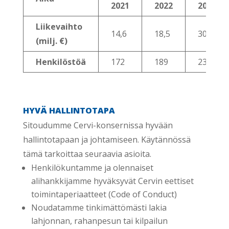
2021
2022
2023
Liikevaihto
14,6
18,5
30,7
(milj. €)
Henkilöstöä
172
189
235
HYVÄ HALLINTOTAPA
Sitoudumme Cervi-konsernissa hyvään
hallintotapaan ja johtamiseen. Käytännössä
tämä tarkoittaa seuraavia asioita.
Henkilökuntamme ja olennaiset
alihankkijamme hyväksyvät Cervin eettiset
toimintaperiaatteet (Code of Conduct)
Noudatamme tinkimättömästi lakia
lahjonnan, rahanpesun tai kilpailun