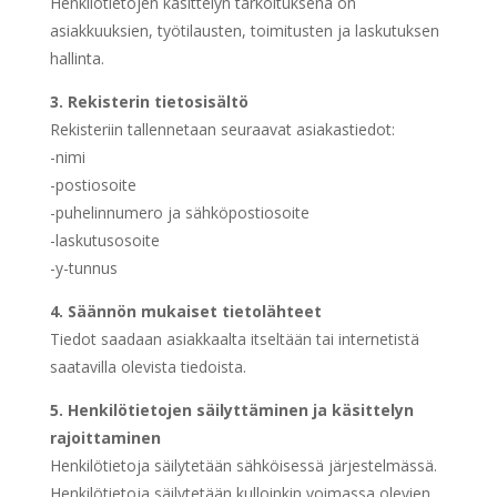
Henkilötietojen käsittelyn tarkoituksena on
asiakkuuksien, työtilausten, toimitusten ja laskutuksen
hallinta.
3.
Rekisterin tietosisältö
Rekisteriin tallennetaan seuraavat asiakastiedot:
-nimi
-postiosoite
-puhelinnumero ja sähköpostiosoite
-laskutusosoite
-y-tunnus
4.
Säännön mukaiset tietolähteet
Tiedot saadaan asiakkaalta itseltään tai internetistä
saatavilla olevista tiedoista.
5.
Henkilötietojen säilyttäminen ja käsittelyn
rajoittaminen
Henkilötietoja säilytetään sähköisessä järjestelmässä.
Henkilötietoja säilytetään kulloinkin voimassa olevien