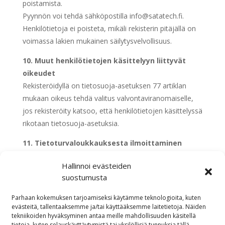
poistamista.
Pyynnön voi tehdä sähköpostilla info@satatech.fi.
Henkilötietoja ei poisteta, mikäli rekisterin pitäjällä on
voimassa lakien mukainen säilytysvelvollisuus.
10.
Muut henkilötietojen käsittelyyn liittyvät
oikeudet
Rekisteröidyllä on tietosuoja-asetuksen 77 artiklan
mukaan oikeus tehdä valitus valvontaviranomaiselle,
jos rekisteröity katsoo, että henkilötietojen käsittelyssä
rikotaan tietosuoja-asetuksia.
11.
Tietoturvaloukkauksesta ilmoittaminen
Rekisterinpitäjä ilmoittaa mahdollisista
Hallinnoi evästeiden
tietoturvaloukkauksista tietosuoja-asetuksen
suostumusta
mukaisesti ilman aiheetonta viivytystä ja
mahdollisuuksien mukaan 72 tunnin kuluessa sen
Parhaan kokemuksen tarjoamiseksi käytämme teknologioita, kuten
ilmitulosta toimivaltaiselle viranomaiselle.
evästeitä, tallentaaksemme ja/tai käyttääksemme laitetietoja. Näiden
tekniikoiden hyväksyminen antaa meille mahdollisuuden käsitellä
Ilmoituksessa kuvataan henkilötietojen
tietoja, kuten selauskäyttäytymistä tai yksilöllisiä tunnuksia tällä