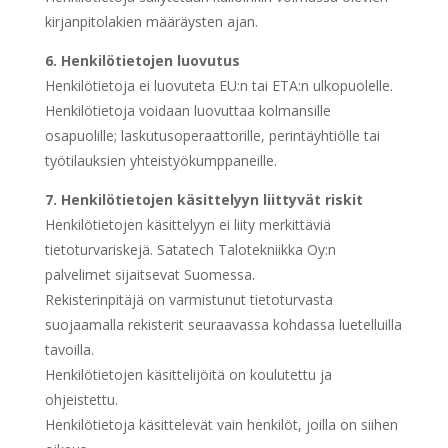
kirjanpitolakien määräysten ajan.
6.
Henkilötietojen luovutus
Henkilötietoja ei luovuteta EU:n tai ETA:n ulkopuolelle.
Henkilötietoja voidaan luovuttaa kolmansille
osapuolille; laskutusoperaattorille, perintäyhtiölle tai
työtilauksien yhteistyökumppaneille.
7.
Henkilötietojen käsittelyyn liittyvät riskit
Henkilötietojen käsittelyyn ei liity merkittäviä
tietoturvariskejä. Satatech Talotekniikka Oy:n
palvelimet sijaitsevat Suomessa.
Rekisterinpitäjä on varmistunut tietoturvasta
suojaamalla rekisterit seuraavassa kohdassa luetelluilla
tavoilla.
Henkilötietojen käsittelijöitä on koulutettu ja
ohjeistettu.
Henkilötietoja käsittelevät vain henkilöt, joilla on siihen