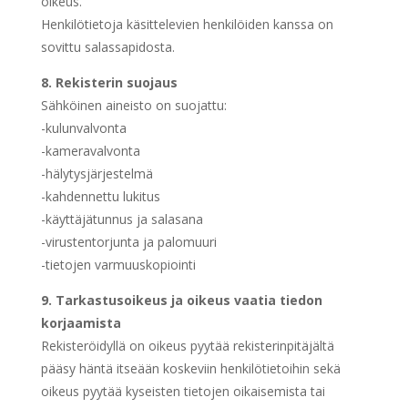
oikeus.
Henkilötietoja käsittelevien henkilöiden kanssa on
sovittu salassapidosta.
8.
Rekisterin suojaus
Sähköinen aineisto on suojattu:
-kulunvalvonta
-kameravalvonta
-hälytysjärjestelmä
-kahdennettu lukitus
-käyttäjätunnus ja salasana
-virustentorjunta ja palomuuri
-tietojen varmuuskopiointi
9.
Tarkastusoikeus ja oikeus vaatia tiedon
korjaamista
Rekisteröidyllä on oikeus pyytää rekisterinpitäjältä
pääsy häntä itseään koskeviin henkilötietoihin sekä
oikeus pyytää kyseisten tietojen oikaisemista tai