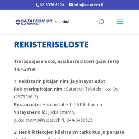
02-8376 6100
info@satatech.fi
REKISTERISELOSTE
Tietosuojaseloste, asiakasrekisteri (päivitetty
14.4.2018)
1.
Rekisterin pitäjän nimi ja yhteystiedot
Rekisterinpitäjän nimi:
Satatech Talotekniikka Oy
(2575266-3)
Postiosoite:
Hakuninvahe 1, 26100 Rauma
Yhteyshenkilö:
Jukka Otamo,
jukka.otamo@satatech.fi, 044-3400525
2.
Henkilötietojen käsittelyn tarkoitus ja peruste