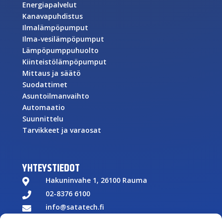
Energiapalvelut
Kanavapuhdistus
Ilmalämpöpumput
Ilma-vesilämpöpumput
Lämpöpumppuhuolto
Kiinteistölämpöpumput
Mittaus ja säätö
Suodattimet
Asuntoilmanvaihto
Automaatio
Suunnittelu
Tarvikkeet ja varaosat
YHTEYSTIEDOT
Hakuninvahe 1, 26100 Rauma

02-8376 6100

info@satatech.fi

Puhelinvaihde arkisin 7.00-16.00
