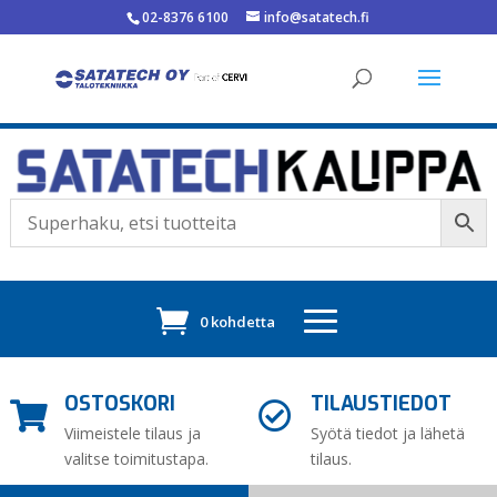
02-8376 6100
info@satatech.fi
0 kohdetta
OSTOSKORI
TILAUSTIEDOT


Viimeistele tilaus ja
Syötä tiedot ja lähetä
valitse toimitustapa.
tilaus.