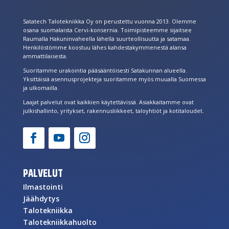
Satatech Talotekniikka Oy on perustettu vuonna 2013. Olemme
osana suomalaista Cervi-konsernia. Toimipisteemme sijaitsee
Raumalla Hakuninvaheella lähellä suurteollisuutta ja satamaa.
Henkilöstömme koostuu lähes kahdestakymmenestä alansa
ammattilaisesta.
Suoritamme urakointia pääsääntöisesti Satakunnan alueella.
Yksittäisiä asennusprojekteja suoritamme myös muualla Suomessa
ja ulkomailla.
Laajat palvelut ovat kaikkien käytettävissä. Asiakkaitamme ovat
julkishallinto, yritykset, rakennusliikkeet, taloyhtiöt ja kotitaloudet.
PALVELUT
Ilmastointi
Jäähdytys
Talotekniikka
Talotekniikkahuolto