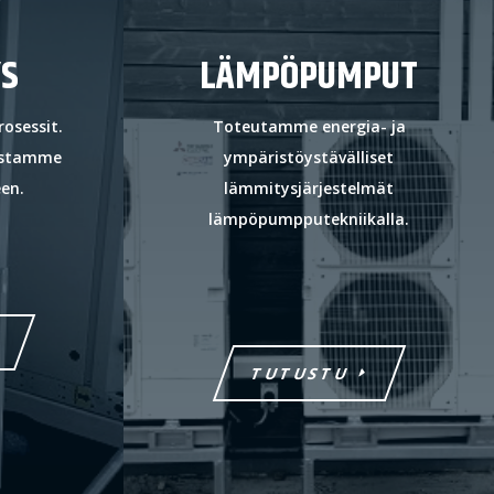
YS
LÄMPÖPUMPUT
osessit.
Toteutamme energia- ja
ostamme
ympäristöystävälliset
en.
lämmitysjärjestelmät
lämpöpumpputekniikalla.
TUTUSTU