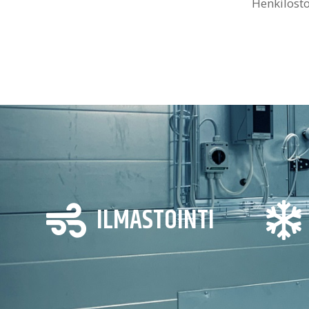
Henkilöst


ILMASTOINTI