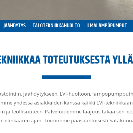
JÄÄHDYTYS
TALOTEKNIIKKAHUOLTO
ILMALÄMPÖPUMPUT
EKNIIKKAA TOTEUTUKSESTA YLLÄ
astointiin, jäähdytykseen, LVI-huoltoon, lämpöpumppuihin
amme yhdessä asiakkaiden kanssa kaikki LVI-tekniikkaan j
öihin ja teollisuuteen. Palveluidemme laajuus takaa sen,
än elinkaaren ajan. Toimimme pääsääntöisesti Satakunna