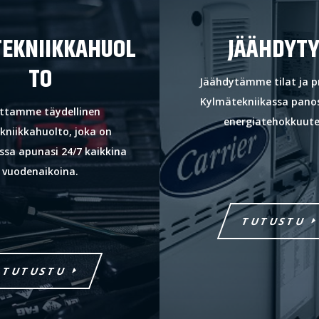
TEKNIIKKAHUOL
JÄÄHDYT
TO
Jäähdytämme tilat ja pr
Kylmätekniikassa pan
ttamme täydellinen
energiatehokkuute
kniikkahuolto, joka on
ssa apunasi 24/7 kaikkina
vuodenaikoina.
TUTUSTU
TUTUSTU