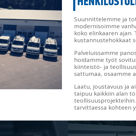
HENKILÖSTÖL
Suunnittelemme ja t
modernisoimme vanhaa
koko elinkaaren ajan.
kustannustehokkaat sek
Palveluissamme panos
hoidamme työt sovitu
kiinteistö- ja teollisu
sattumaa, osaamme a
Laatu, joustavuus ja a
taipuu kaikkiin alan tö
teollisuusprojekteihi
tarvittaessa kohteen y