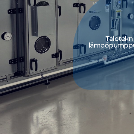
Talotekni
lämpöpumppura