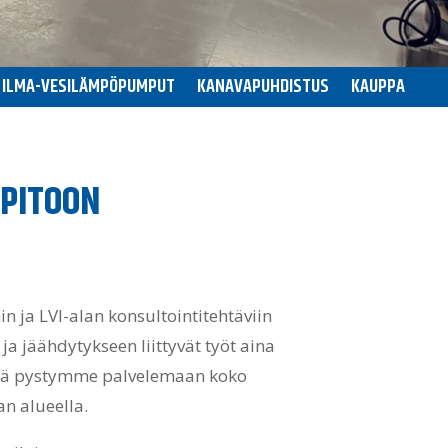
ILMA-VESILÄMPÖPUMPUT
KANAVAPUHDISTUS
KAUPPA
PITOON
 ja LVI-alan konsultointitehtäviin
a jäähdytykseen liittyvät työt aina
 että pystymme palvelemaan koko
n alueella.