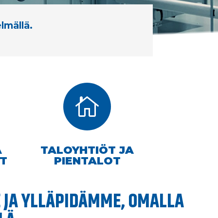
lmällä.

A
TALOYHTIÖT JA
ET
PIENTALOT
JA YLLÄPIDÄMME, OMALLA