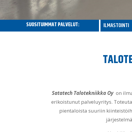
SUOSITUIMMAT PALVELUT:
ILMASTOINTI
TALOT
Satatech Talotekniikka Oy
on ilm
erikoistunut palveluyritys. Toteut
pientaloista suuriin kiinteist
järjestelm