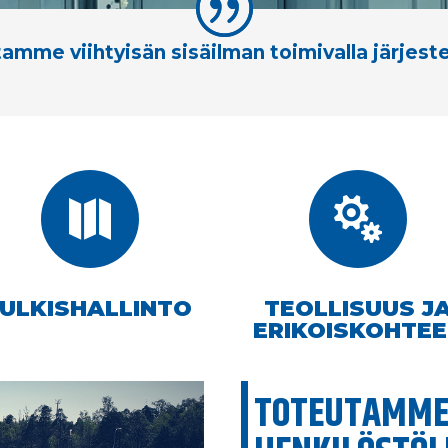
amme viihtyisän sisäilman toimivalla järjeste


JULKISHALLINTO
TEOLLISUUS J
ERIKOISKOHTE
TOTEUTAMME 