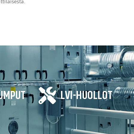
ilaisesta.

UMPUT
LVI-HUOLLOT