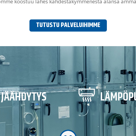
ömme koostuu lähes kahdestakymmenestä alansa ammatt
TUTUSTU PALVELUIHIMME
JÄÄHDYTYS
LÄMPÖP