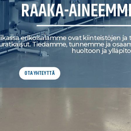
RAAKA-AINEEMME
ikassa erikoisalamme ovat kiinteistöjen ja t
tkaisut. Tiedämme, tunnemme ja osaamme
huoltoon ja ylläpit
OTA YHTEYTTÄ