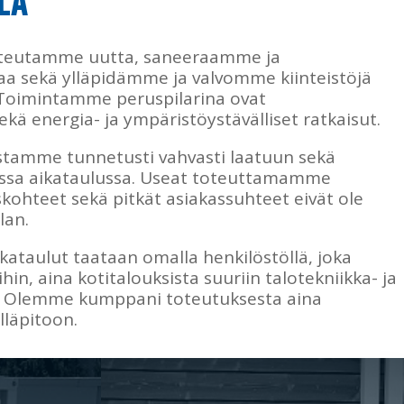
LÄ
oteutamme uutta, saneeraamme ja
 sekä ylläpidämme ja valvomme kiinteistöjä
 Toimintamme peruspilarina ovat
ä energia- ja ympäristöystävälliset ratkaisut.
tamme tunnetusti vahvasti laatuun sekä
ssa aikataulussa. Useat toteuttamamme
uskohteet sekä pitkät asiakassuhteet eivät ole
lan.
ikataulut taataan omalla henkilöstöllä, joka
ihin, aina kotitalouksista suuriin talotekniikka- ja
n. Olemme kumppani toteutuksesta aina
lläpitoon.