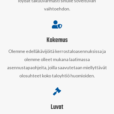
löydät takuuvarmasti sinulle soveltuvan
vaihtoehdon.

Kokemus
Olemme edelläkävijöitä kerrostaloasennuksissa ja
olemme olleet mukana laatimassa
asennustapaohjeita, joilla saavutetaan miellyttävät
olosuhteet koko taloyhtiö huomioiden.

Luvat