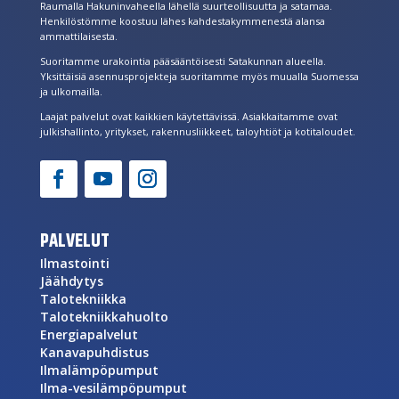
Raumalla Hakuninvaheella lähellä suurteollisuutta ja satamaa.
Henkilöstömme koostuu lähes kahdestakymmenestä alansa
ammattilaisesta.
Suoritamme urakointia pääsääntöisesti Satakunnan alueella.
Yksittäisiä asennusprojekteja suoritamme myös muualla Suomessa
ja ulkomailla.
Laajat palvelut ovat kaikkien käytettävissä. Asiakkaitamme ovat
julkishallinto, yritykset, rakennusliikkeet, taloyhtiöt ja kotitaloudet.
PALVELUT
Ilmastointi
Jäähdytys
Talotekniikka
Talotekniikkahuolto
Energiapalvelut
Kanavapuhdistus
Ilmalämpöpumput
Ilma-vesilämpöpumput