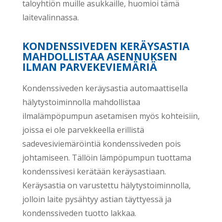
taloyhtiön muille asukkaille, huomioi tämä
laitevalinnassa.
KONDENSSIVEDEN KERÄYSASTIA
MAHDOLLISTAA ASENNUKSEN
ILMAN PARVEKEVIEMÄRIÄ
Kondenssiveden keräysastia automaattisella
hälytystoiminnolla mahdollistaa
ilmalämpöpumpun asetamisen myös kohteisiin,
joissa ei ole parvekkeella erillistä
sadevesiviemäröintiä kondenssiveden pois
johtamiseen. Tällöin lämpöpumpun tuottama
kondenssivesi kerätään keräysastiaan.
Keräysastia on varustettu hälytystoiminnolla,
jolloin laite pysähtyy astian täyttyessä ja
kondenssiveden tuotto lakkaa.