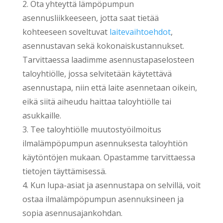
2. Ota yhteyttä lämpöpumpun
asennusliikkeeseen, jotta saat tietää
kohteeseen soveltuvat
laitevaihtoehdot
,
asennustavan sekä kokonaiskustannukset.
Tarvittaessa laadimme asennustapaselosteen
taloyhtiölle, jossa selvitetään käytettävä
asennustapa, niin että laite asennetaan oikein,
eikä siitä aiheudu haittaa taloyhtiölle tai
asukkaille.
3. Tee taloyhtiölle muutostyöilmoitus
ilmalämpöpumpun asennuksesta taloyhtiön
käytöntöjen mukaan. Opastamme tarvittaessa
tietojen täyttämisessä.
4. Kun lupa-asiat ja asennustapa on selvillä, voit
ostaa ilmalämpöpumpun asennuksineen ja
sopia asennusajankohdan.