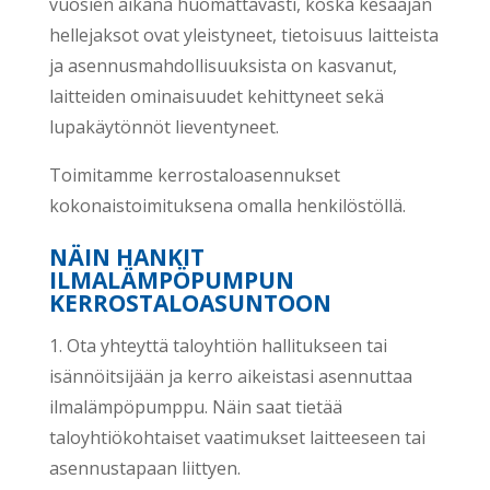
vuosien aikana huomattavasti, koska kesäajan
hellejaksot ovat yleistyneet, tietoisuus laitteista
ja asennusmahdollisuuksista on kasvanut,
laitteiden ominaisuudet kehittyneet sekä
lupakäytönnöt lieventyneet.
Toimitamme kerrostaloasennukset
kokonaistoimituksena omalla henkilöstöllä.
NÄIN HANKIT
ILMALÄMPÖPUMPUN
KERROSTALOASUNTOON
1. Ota yhteyttä taloyhtiön hallitukseen tai
isännöitsijään ja kerro aikeistasi asennuttaa
ilmalämpöpumppu. Näin saat tietää
taloyhtiökohtaiset vaatimukset laitteeseen tai
asennustapaan liittyen.