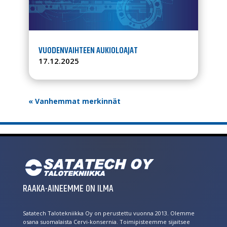
VUODENVAIHTEEN AUKIOLOAJAT
17.12.2025
« Vanhemmat merkinnät
RAAKA-AINEEMME ON ILMA
Satatech Talotekniikka Oy on perustettu vuonna 2013. Olemme
osana suomalaista Cervi-konsernia. Toimipisteemme sijaitsee