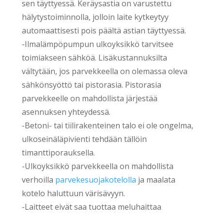
sen täyttyessä. Keräysastia on varustettu
hälytystoiminnolla, jolloin laite kytkeytyy
automaattisesti pois päältä astian täyttyessä.
-Ilmalämpöpumpun ulkoyksikkö tarvitsee
toimiakseen sähköä. Lisäkustannuksilta
vältytään, jos parvekkeella on olemassa oleva
sähkönsyöttö tai pistorasia. Pistorasia
parvekkeelle on mahdollista järjestää
asennuksen yhteydessä.
-Betoni- tai tiilirakenteinen talo ei ole ongelma,
ulkoseinäläpivienti tehdään tällöin
timanttiporauksella.
-Ulkoyksikkö parvekkeella on mahdollista
verhoilla
parvekesuojakotelolla
ja maalata
kotelo haluttuun värisävyyn.
-Laitteet eivät saa tuottaa meluhaittaa