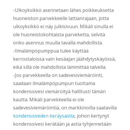
-Ulkoyksikkö asennetaan lähes poikkeuksetta
huoneiston parvekkeelle lattianrajaan, jotta
ulkoyksikkö ei näy julkisivuun. Mikäli sinulla ei
ole huoneistokohtaista parveketta, selvitä
onko asennus muulla tavalla mahdollista.
-Ilmalämpöpumppua tulee käyttää
kerrostaloissa vain kesäajan jäähdytyskäyössä,
eikä sillä ole mahdollista lämmittää talvella.
-Jos parvekkeella on sadevesiviemäröinti,
saadaan ilmalämpöpumpun tuottama
kondenssivesi viemäröityä hallitusti tämän
kautta. Mikäli parvekkeella ei ole
sadevesiviemäröintiä, on markkinoilla saatavilla
kondenssiveden keräysastia
, johon kertynyt
kondenssivesi kerätään ja astia tyhjennetään