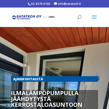
02-8376 6100
info@satatech.fi
AJANKOHTAISTA
ILMALÄMPÖPUMPULLA
JÄÄHDYTYSTÄ
KERROSTALOASUNTOON