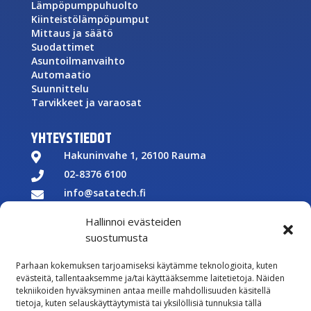
Lämpöpumppuhuolto
Kiinteistölämpöpumput
Mittaus ja säätö
Suodattimet
Asuntoilmanvaihto
Automaatio
Suunnittelu
Tarvikkeet ja varaosat
YHTEYSTIEDOT
Hakuninvahe 1, 26100 Rauma

02-8376 6100

info@satatech.fi

Puhelinvaihde arkisin 7.00-16.00

Hallinnoi evästeiden
Y-tunnus: 2575266-3

suostumusta

Parhaan kokemuksen tarjoamiseksi käytämme teknologioita, kuten
Töihin meille
evästeitä, tallentaaksemme ja/tai käyttääksemme laitetietoja. Näiden
tekniikoiden hyväksyminen antaa meille mahdollisuuden käsitellä

Lähetä meille palautetta
tietoja, kuten selauskäyttäytymistä tai yksilöllisiä tunnuksia tällä