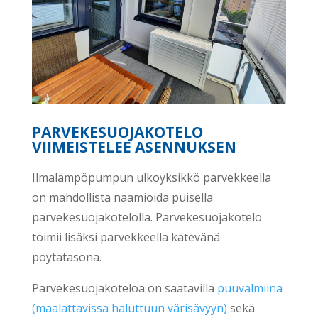
PARVEKESUOJAKOTELO
VIIMEISTELEE ASENNUKSEN
Ilmalämpöpumpun ulkoyksikkö parvekkeella
on mahdollista naamioida puisella
parvekesuojakotelolla. Parvekesuojakotelo
toimii lisäksi parvekkeella kätevänä
pöytätasona.
Parvekesuojakoteloa on saatavilla
puuvalmiina
(maalattavissa haluttuun värisävyyn)
sekä