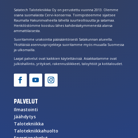
Satatech Talotekniikka Oy on perustettu vuonna 2013. Olemme
osana suomalaista Cervi-konsernia. Toimipisteemme sijaitsee
Raumalla Hakuninvaheella lähellä suurteollisuutta ja satamaa.
Henkilöstömme koostuu lähes kahdestakymmenestä alansa
ammattilaisesta.
Suoritamme urakointia pääsääntöisesti Satakunnan alueella.
Yksittäisiä asennusprojekteja suoritamme myös muualla Suomessa
ja ulkomailla.
Laajat palvelut ovat kaikkien käytettävissä. Asiakkaitamme ovat
julkishallinto, yritykset, rakennusliikkeet, taloyhtiöt ja kotitaloudet.
PALVELUT
Ilmastointi
Jäähdytys
Talotekniikka
Talotekniikkahuolto
Energiapalvelut