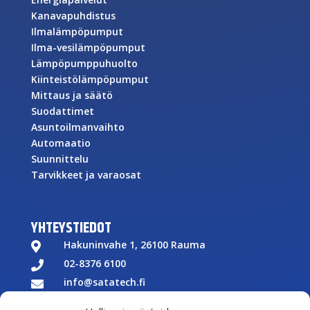
Kanavapuhdistus
Ilmalämpöpumput
Ilma-vesilämpöpumput
Lämpöpumppuhuolto
Kiinteistölämpöpumput
Mittaus ja säätö
Suodattimet
Asuntoilmanvaihto
Automaatio
Suunnittelu
Tarvikkeet ja varaosat
YHTEYSTIEDOT
Hakuninvahe 1, 26100 Rauma

02-8376 6100

info@satatech.fi

Puhelinvaihde arkisin 7.00-16.00
