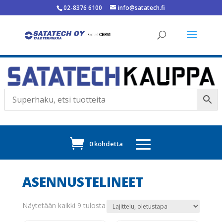
02-8376 6100
info@satatech.fi
0 kohdetta
ASENNUSTELINEET
Näytetään kaikki 9 tulosta