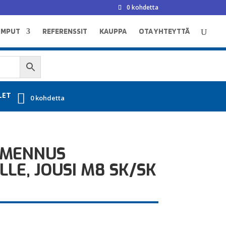
0 kohdetta
UMPUT
REFERENSSIT
KAUPPA
OTA YHTEYTTÄ
LET
0 kohdetta
IMENNUS
LE, JOUSI M8 SK/SK