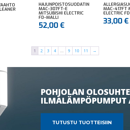
HAJUNPOISTOSUODATIN
ALLERGIASU
VAAHTO
MAC-307FT-E
MAC-417FT 
CLEANER
MITSUBISHI ELECTRIC
ELECTRIC FD
FD-MALLI
33,00
€
52,00
€
1
2
3
4
…
9
10
11
→
POHJOLAN OLOSUHTE
ILMALÄMPÖPUMPUT 
TUTUSTU TUOTTEISIIN