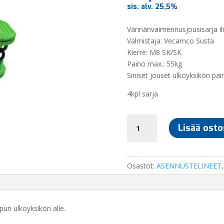
sis. alv. 25,5%
Värinänvaimennusjousisarja i
Valmistaja: Vecamco Susta
Kierre: M8 SK/SK
Paino max.: 55kg
Siniset jouset ulkoyksikön pa
4kpl sarja
VÄRINÄNVAIMENNUS
Lisää osto
ULKOYKSIKÖLLE,
JOUSI
M8
SK/SK
Osastot:
ASENNUSTELINEET
/
4KPL
määrä
un ulkoyksikön alle.