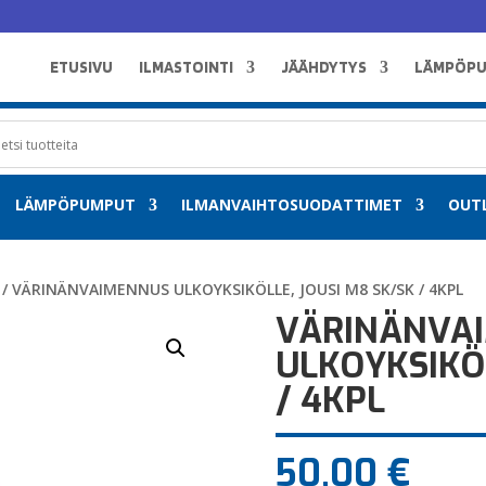
ETUSIVU
ILMASTOINTI
JÄÄHDYTYS
LÄMPÖP
LÄMPÖPUMPUT
ILMANVAIHTOSUODATTIMET
OUT
/ VÄRINÄNVAIMENNUS ULKOYKSIKÖLLE, JOUSI M8 SK/SK / 4KPL
VÄRINÄNVA
ULKOYKSIKÖL
/ 4KPL
50,00
€