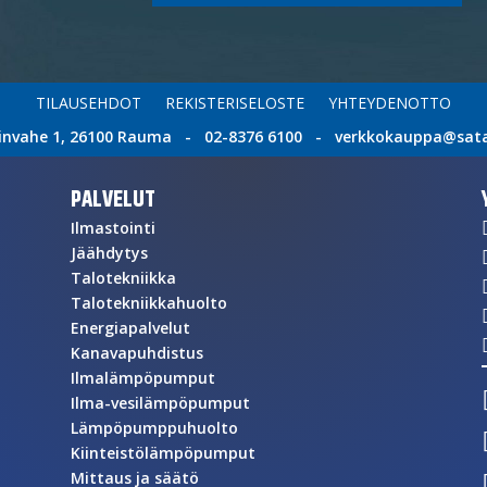
TILAUSEHDOT
REKISTERISELOSTE
YHTEYDENOTTO
invahe 1, 26100 Rauma - 02-8376 6100 - verkkokauppa@satat
PALVELUT
Ilmastointi
Jäähdytys
Talotekniikka
Talotekniikkahuolto
Energiapalvelut
Kanavapuhdistus
Ilmalämpöpumput
Ilma-vesilämpöpumput
Lämpöpumppuhuolto
Kiinteistölämpöpumput
Mittaus ja säätö