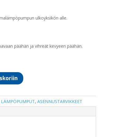
lmalämpöpumpun ulkoyksikön alle.
inavaan päähän ja vihreät kevyeen päähän.
skoriin
,
LÄMPÖPUMPUT
,
ASENNUSTARVIKKEET