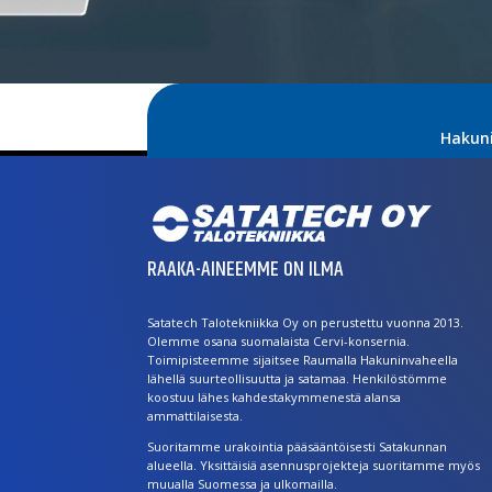
Hakun
RAAKA-AINEEMME ON ILMA
Satatech Talotekniikka Oy on perustettu vuonna 2013.
Olemme osana suomalaista Cervi-konsernia.
Toimipisteemme sijaitsee Raumalla Hakuninvaheella
lähellä suurteollisuutta ja satamaa. Henkilöstömme
koostuu lähes kahdestakymmenestä alansa
ammattilaisesta.
Suoritamme urakointia pääsääntöisesti Satakunnan
alueella. Yksittäisiä asennusprojekteja suoritamme myös
muualla Suomessa ja ulkomailla.