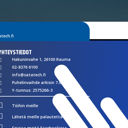
ech.fi
YHTEYSTIEDOT
Hakuninvahe 1, 26100 Rauma

02-8376 6100

info@satatech.fi

Puhelinvaihde arkisin 7.00-16.00

Y-tunnus: 2575266-3


Töihin meille

Lähetä meille palautetta

Seuraa meitä Facebookissa