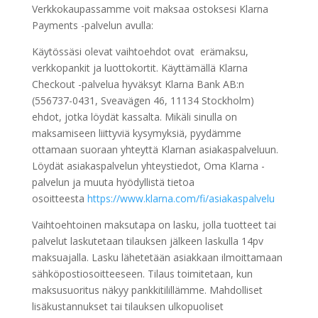
Verkkokaupassamme voit maksaa ostoksesi Klarna
Payments -palvelun avulla:
Käytössäsi olevat vaihtoehdot ovat erämaksu,
verkkopankit ja luottokortit. Käyttämällä Klarna
Checkout -palvelua hyväksyt Klarna Bank AB:n
(556737-0431, Sveavägen 46, 11134 Stockholm)
ehdot, jotka löydät kassalta. Mikäli sinulla on
maksamiseen liittyviä kysymyksiä, pyydämme
ottamaan suoraan yhteyttä Klarnan asiakaspalveluun.
Löydät asiakaspalvelun yhteystiedot, Oma Klarna -
palvelun ja muuta hyödyllistä tietoa
osoitteesta
https://www.klarna.com/fi/asiakaspalvelu
Vaihtoehtoinen maksutapa on lasku, jolla tuotteet tai
palvelut laskutetaan tilauksen jälkeen laskulla 14pv
maksuajalla. Lasku lähetetään asiakkaan ilmoittamaan
sähköpostiosoitteeseen. Tilaus toimitetaan, kun
maksusuoritus näkyy pankkitilillämme. Mahdolliset
lisäkustannukset tai tilauksen ulkopuoliset