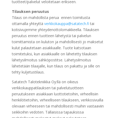
tuotteet/palvelut veloitetaan erikseen.
Tilauksen peruutus
Tilaus on mahdollista perua ennen toimitusta
ottamalla yhteyttä
verkkokauppa@satatech.fi
tai
kotisivujemme yhteydenottolomakkeella. Tilauksen
peruutus ennen tuotteen lähetystä tai palvelun
toimittamista on kuluton ja mahdollisesti jo maksetut
kulut palautetaan asiakkaalle. Tuote katsotaan
toimitetuksi, kun asiakkaalle on lähetetty tilauksen
lähetysilmoitus sähköpostitse. Lähetysilmoitus
lähetetään tilaajalle, kun tilaus on pakattu ja sille on
tehty kuljetustilaus.
Satatech Talotekniikka Oy:llä on oikeus
verkkokauppatilauksen tai palvelutuotteen
peruutukseen asiakkaan luottotietoihin, virheellisiin
henkilötietoihin, virheelliseen tilaukseen, verkkosivuilla
olevaan virheeseen tai mahdollisesti muihin vastaaviin
seikkoihin vedoten.
Tällaisissa tapauksissa