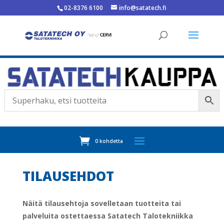
02-8376 6100
info@satatech.fi
0 kohdetta
TILAUSEHDOT
Näitä tilausehtoja sovelletaan tuotteita tai
palveluita ostettaessa Satatech Talotekniikka