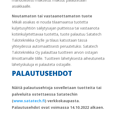
mahdollisesti maksetut maksut palautetaan
asiakkaalle.
Noutamaton tai vastaanottamaton tuote
Mikäli asiakas ei nouda tilaamaansa tuotetta
kuljetusyhtiön säilytysajan puitteissa tai vastaanota
kotiinkuljetettavaa tuotetta, tuote palautuu Satatech
Talotekniikka Oy:lle ja tilaus katsotaan tässä
yhteydessä automaattisesti peruutetuksi. Satatech
Talotekniikka Oy palauttaa tuotteen arvon ostajan
ilmoittamalle tilille. Tuotteen lähetyksestä aiheutuneita
lähetyskuluja ei palauteta ostajalle.
PALAUTUSEHDOT
Näitä palautusehtoja sovelletaan tuotteita tai
palveluita ostettaessa Satatechin
(
www.satatech.fi
) verkkokaupasta.
Palautusehdot ovat voimassa 14.10.2022 alkaen.