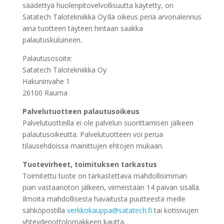
säädettyä huolenpitovelvollisuutta käytetty, on
Satatech Talotekniikka Oy:llä oikeus periä arvonalennus
aina tuotteen täyteen hintaan saakka
palautuskuluineen.
Palautusosoite:
Satatech Talotekniikka Oy
Hakuninvahe 1
26100 Rauma
Palvelutuotteen palautusoikeus
Palvelutuotteilla ei ole palvelun suorittamisen jälkeen
palautusoikeutta. Palvelutuotteen voi perua
tilausehdoissa mainittujen ehtojen mukaan.
Tuotevirheet, toimituksen tarkastus
Toimitettu tuote on tarkastettava mahdollisimman
pian vastaanoton jälkeen, viimeistään 14 päivän sisällä.
Ilmoita mahdollisesta havaitusta puutteesta meille
sähköpostilla
verkkokauppa@satatech.fi
tai kotisivujen
yhteydenottolomakkeen kautta.