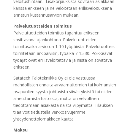
veloitushintaan. Lisäkorjauksista sovitaan asiakkaan
kanssa erikseen ja ne veloitetaan erillisveloituksena
annetun kustannusarvion mukaan.
Palvelutuotteiden toimitus
Palvelutuotteiden toimitus tapahtuu erikseen
sovittavana ajankohtana. Palvelutuotteiden
toimitusaika-arvio on 1-10 työpäivää. Palvelutuotteet
toimitetaan arkipäivisin, työaika 7-15.30. Poikkeavat
työajat ovat erillisveloitettavia ja niistä on sovittava
erikseen.
Satatech Talotekniikka Oy ei ole vastuussa
mahdollisten ennalta-arvaamattomien tai kolmansien
osapuolien syystä johtuvista viivästyksistä tai niiden
aiheuttamista haitoista, mutta on velvollinen
tiedottamaan asiakasta näistä viipymättä. Tilauksen
tilaa voit tiedustella verkkosivujemme
yhteydenottolomakkeen kautta.
Maksu