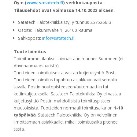
Oy:n (
www.satatech.fi
) verkkokaupasta.
Tilausehdot ovat voimassa 14.10.2022 alkaen.
Satatech Talotekniikka Oy, y-tunnus 2575266-3
Osoite: Hakuninvahe 1, 26100 Rauma
Sähköposti:
info@satatech.fi
Tuotetoimitus
Toimitamme tilaukset ainoastaan manner-Suomeen (ei
Ahvenanmaa/saaristo).
Tuotteiden toimituksesta vastaa kuljetusyhtiö Posti.
Tuotteiden toimitus tapahtuu asiakkaan valitsemalla
tavalla Postin noutopisteeseen/automaattiin tai
kotiinkuljetuksella. Satatech Talotekniikka Oy ei vastaa
kuljetusyhtiö Postin mahdollisista toimituspisteen
muutoksista. Tuotteiden normaali toimitusaika on
1-10
työpäivää
. Satatech Talotekniikka Oy on velvollinen
ilmoittamaan asiakkaalle, mikäli toimitusaika pitenee
tästä.