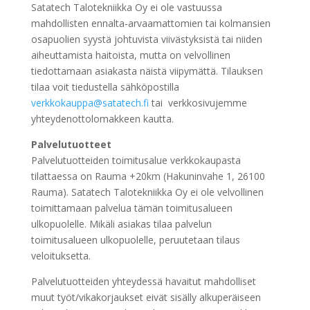
Satatech Talotekniikka Oy ei ole vastuussa
mahdollisten ennalta-arvaamattomien tai kolmansien
osapuolien syystä johtuvista viivästyksistä tai niiden
aiheuttamista haitoista, mutta on velvollinen
tiedottamaan asiakasta näistä viipymättä. Tilauksen
tilaa voit tiedustella sähköpostilla
verkkokauppa@satatech.fi
tai verkkosivujemme
yhteydenottolomakkeen kautta.
Palvelutuotteet
Palvelutuotteiden toimitusalue verkkokaupasta
tilattaessa on Rauma +20km (Hakuninvahe 1, 26100
Rauma). Satatech Talotekniikka Oy ei ole velvollinen
toimittamaan palvelua tämän toimitusalueen
ulkopuolelle. Mikäli asiakas tilaa palvelun
toimitusalueen ulkopuolelle, peruutetaan tilaus
veloituksetta.
Palvelutuotteiden yhteydessä havaitut mahdolliset
muut työt/vikakorjaukset eivät sisälly alkuperäiseen