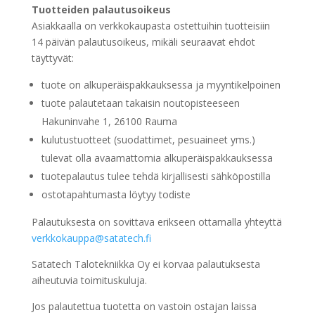
Tuotteiden palautusoikeus
Asiakkaalla on verkkokaupasta ostettuihin tuotteisiin
14 päivän palautusoikeus, mikäli seuraavat ehdot
täyttyvät:
tuote on alkuperäispakkauksessa ja myyntikelpoinen
tuote palautetaan takaisin noutopisteeseen
Hakuninvahe 1, 26100 Rauma
kulutustuotteet (suodattimet, pesuaineet yms.)
tulevat olla avaamattomia alkuperäispakkauksessa
tuotepalautus tulee tehdä kirjallisesti sähköpostilla
ostotapahtumasta löytyy todiste
Palautuksesta on sovittava erikseen ottamalla yhteyttä
verkkokauppa@satatech.fi
Satatech Talotekniikka Oy ei korvaa palautuksesta
aiheutuvia toimituskuluja.
Jos palautettua tuotetta on vastoin ostajan laissa