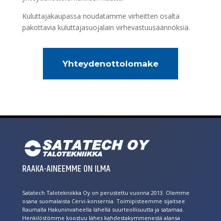
Kuluttajakaupassa noudatamme virheitten osalta
pakottavia kuluttajasuojalain virhevastuusäännöksiä.
Yhteydenottolomake
RAAKA-AINEEMME ON ILMA
Satatech Talotekniikka Oy on perustettu vuonna 2013. Olemme
osana suomalaista Cervi-konsernia. Toimipisteemme sijaitsee
Raumalla Hakuninvaheella lähellä suurteollisuutta ja satamaa.
Henkilöstömme koostuu lähes kahdestakymmenestä alansa