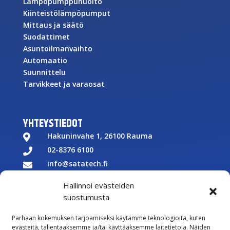
Lämpöpumppuhuolto
Kiinteistölämpöpumput
Mittaus ja säätö
Suodattimet
Asuntoilmanvaihto
Automaatio
Suunnittelu
Tarvikkeet ja varaosat
YHTEYSTIEDOT
Hakuninvahe 1, 26100 Rauma

02-8376 6100

info@satatech.fi

Puhelinvaihde arkisin 7.00-16.00

Hallinnoi evästeiden
Y-tunnus: 2575266-3

suostumusta

Parhaan kokemuksen tarjoamiseksi käytämme teknologioita, kuten
Töihin meille
evästeitä, tallentaaksemme ja/tai käyttääksemme laitetietoja. Näiden