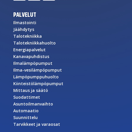
PALVELUT
Ilmastointi
Jäähdytys
Talotekniikka
Talotekniikkahuolto
Energiapalvelut
Kanavapuhdistus
Ilmalämpöpumput
Ilma-vesilämpöpumput
Lämpöpumppuhuolto
Kiinteistölämpöpumput
Mittaus ja säätö
Suodattimet
Asuntoilmanvaihto
Automaatio
Suunnittelu
Tarvikkeet ja varaosat