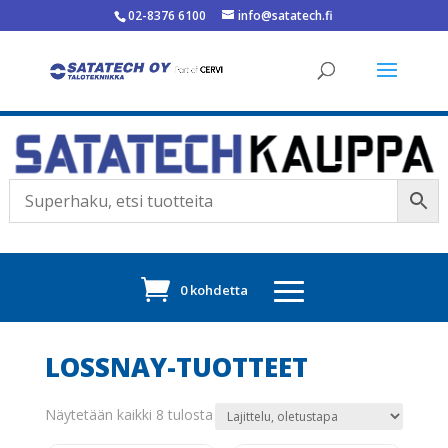
02-8376 6100
info@satatech.fi
0 kohdetta
LOSSNAY-TUOTTEET
Näytetään kaikki 8 tulosta