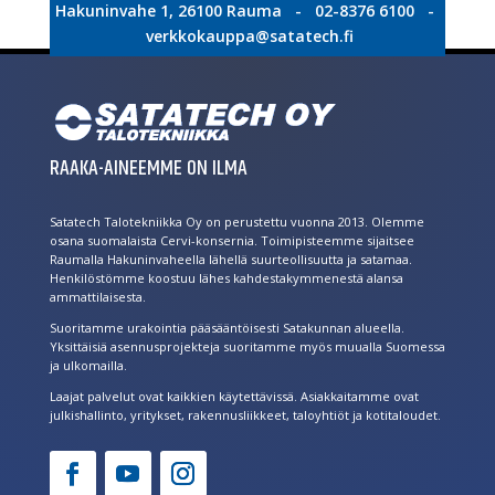
Hakuninvahe 1, 26100 Rauma - 02-8376 6100 -
verkkokauppa@satatech.fi
RAAKA-AINEEMME ON ILMA
Satatech Talotekniikka Oy on perustettu vuonna 2013. Olemme
osana suomalaista Cervi-konsernia. Toimipisteemme sijaitsee
Raumalla Hakuninvaheella lähellä suurteollisuutta ja satamaa.
Henkilöstömme koostuu lähes kahdestakymmenestä alansa
ammattilaisesta.
Suoritamme urakointia pääsääntöisesti Satakunnan alueella.
Yksittäisiä asennusprojekteja suoritamme myös muualla Suomessa
ja ulkomailla.
Laajat palvelut ovat kaikkien käytettävissä. Asiakkaitamme ovat
julkishallinto, yritykset, rakennusliikkeet, taloyhtiöt ja kotitaloudet.