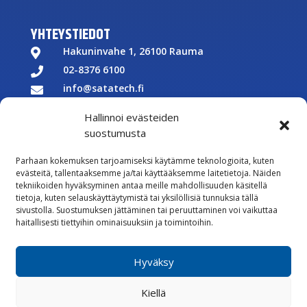
YHTEYSTIEDOT
Hakuninvahe 1, 26100 Rauma

02-8376 6100

info@satatech.fi

Puhelinvaihde arkisin 7.00-16.00

Hallinnoi evästeiden
Y-tunnus: 2575266-3

suostumusta

Parhaan kokemuksen tarjoamiseksi käytämme teknologioita, kuten
Töihin meille
evästeitä, tallentaaksemme ja/tai käyttääksemme laitetietoja. Näiden

tekniikoiden hyväksyminen antaa meille mahdollisuuden käsitellä
Lähetä meille palautetta
tietoja, kuten selauskäyttäytymistä tai yksilöllisiä tunnuksia tällä
sivustolla. Suostumuksen jättäminen tai peruuttaminen voi vaikuttaa

Seuraa meitä Facebookissa
haitallisesti tiettyihin ominaisuuksiin ja toimintoihin.

Seuraa meitä Instagramissa
Hyväksy
Vastuullisuus
Kiellä
Whistleblowing
Rekisteriseloste