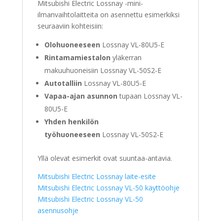
Mitsubishi Electric Lossnay -mini-
ilmanvaihtolaitteita on asennettu esimerkiksi
seuraaviin kohteisiin:
Olohuoneeseen
Lossnay VL-80U5-E
Rintamamiestalon
yläkerran
makuuhuoneisiin Lossnay VL-50S2-E
Autotalliin
Lossnay VL-80U5-E
Vapaa-ajan asunnon
tupaan Lossnay VL-
80U5-E
Yhden henkilön
työhuoneeseen
Lossnay VL-50S2-E
Yllä olevat esimerkit ovat suuntaa-antavia.
Mitsubishi Electric Lossnay laite-esite
Mitsubishi Electric Lossnay VL-50 käyttöohje
Mitsubishi Electric Lossnay VL-50
asennusohje