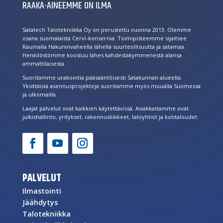
RAAKA-AINEEMME ON ILMA
Satatech Talotekniikka Oy on perustettu vuonna 2013. Olemme
osana suomalaista Cervi-konsernia. Toimipisteemme sijaitsee
Raumalla Hakuninvaheella lähellä suurteollisuutta ja satamaa.
Henkilöstömme koostuu lähes kahdestakymmenestä alansa
ammattilaisesta.
Suoritamme urakointia pääsääntöisesti Satakunnan alueella.
Yksittäisiä asennusprojekteja suoritamme myös muualla Suomessa
ja ulkomailla.
Laajat palvelut ovat kaikkien käytettävissä. Asiakkaitamme ovat
julkishallinto, yritykset, rakennusliikkeet, taloyhtiöt ja kotitaloudet.
PALVELUT
Ilmastointi
Jäähdytys
Talotekniikka