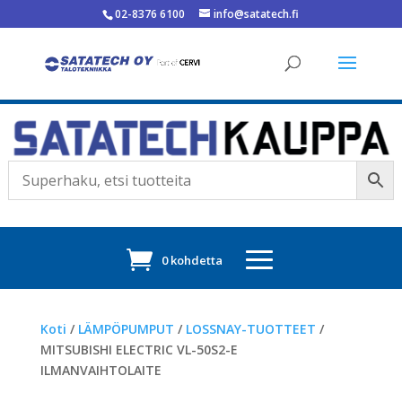
02-8376 6100
info@satatech.fi
0 kohdetta
Koti
/
LÄMPÖPUMPUT
/
LOSSNAY-TUOTTEET
/
MITSUBISHI ELECTRIC VL-50S2-E
ILMANVAIHTOLAITE