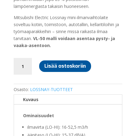
lämpöenergiasta takaisin huoneeseen.
Mitsubishi Electric Lossnay mini-ilmanvaihtolaite
soveltuu kotiin, toimistoon, autotalliin, kellaritiloihin ja
työmaaparakkeihin – sinne missä raikasta ilmaa
tarvitaan.
VL-50 malli voidaan asentaa pysty- ja
vaaka-asentoon.
MITSUBISHI
Lisää ostoskoriin
ELECTRIC
VL-
50S2-
E
Osasto:
LOSSNAY-TUOTTEET
ILMANVAIHTOLAITE
Kuvaus
määrä
Ominaisuudet
ilmavirta (LO-HI): 16-52,5 m3/h
äänitaso (LO-HI): 15-37 dB(A)