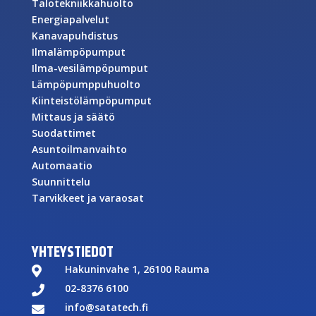
Talotekniikkahuolto
Energiapalvelut
Kanavapuhdistus
Ilmalämpöpumput
Ilma-vesilämpöpumput
Lämpöpumppuhuolto
Kiinteistölämpöpumput
Mittaus ja säätö
Suodattimet
Asuntoilmanvaihto
Automaatio
Suunnittelu
Tarvikkeet ja varaosat
YHTEYSTIEDOT
Hakuninvahe 1, 26100 Rauma

02-8376 6100

info@satatech.fi
