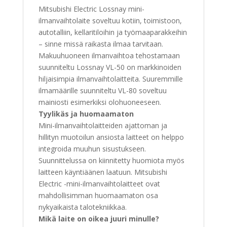
Mitsubishi Electric Lossnay mini-
ilmanvaihtolaite soveltuu kotiin, toimistoon,
autotalliin, kellaritiloihin ja työmaaparakkeihin
– sinne missä raikasta ilmaa tarvitaan.
Makuuhuoneen ilmanvaihtoa tehostamaan
suunniteltu Lossnay VL-50 on markkinoiden
hiljaisimpia ilmanvaihtolaitteita. Suuremmille
ilmamäärille suunniteltu VL-80 soveltuu
mainiosti esimerkiksi olohuoneeseen.
Tyylikäs ja huomaamaton
Mini-ilmanvaihtolaitteiden ajattoman ja
hillityn muotoilun ansiosta laitteet on helppo
integroida muuhun sisustukseen.
Suunnittelussa on kiinnitetty huomiota myös
laitteen käyntiäänen laatuun. Mitsubishi
Electric -mini-ilmanvaihtolaitteet ovat
mahdollisimman huomaamaton osa
nykyaikaista talotekniikkaa.
Mikä laite on oikea juuri minulle?