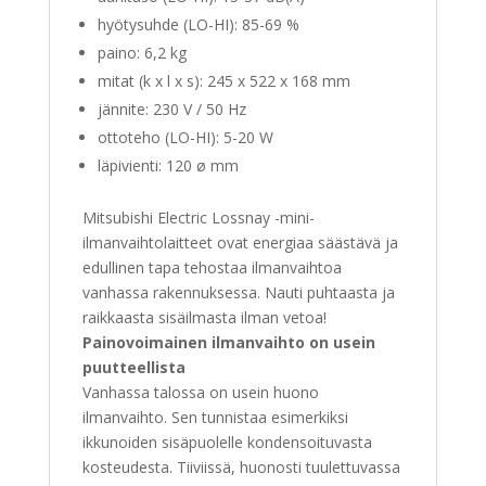
hyötysuhde (LO-HI): 85-69 %
paino: 6,2 kg
mitat (k x l x s): 245 x 522 x 168 mm
jännite: 230 V / 50 Hz
ottoteho (LO-HI): 5-20 W
läpivienti: 120 ø mm
Mitsubishi Electric Lossnay -mini-
ilmanvaihtolaitteet ovat energiaa säästävä ja
edullinen tapa tehostaa ilmanvaihtoa
vanhassa rakennuksessa. Nauti puhtaasta ja
raikkaasta sisäilmasta ilman vetoa!
Painovoimainen ilmanvaihto on usein
puutteellista
Vanhassa talossa on usein huono
ilmanvaihto. Sen tunnistaa esimerkiksi
ikkunoiden sisäpuolelle kondensoituvasta
kosteudesta. Tiiviissä, huonosti tuulettuvassa