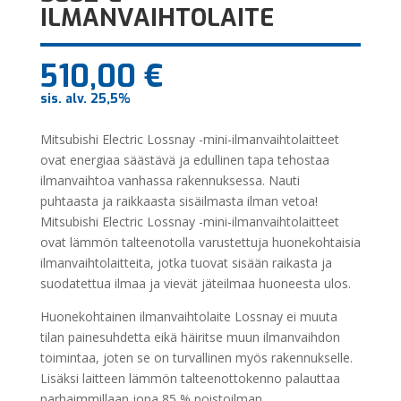
ILMANVAIHTOLAITE
510,00
€
sis. alv. 25,5%
Mitsubishi Electric Lossnay -mini-ilmanvaihtolaitteet
ovat energiaa säästävä ja edullinen tapa tehostaa
ilmanvaihtoa vanhassa rakennuksessa. Nauti
puhtaasta ja raikkaasta sisäilmasta ilman vetoa!
Mitsubishi Electric Lossnay -mini-ilmanvaihtolaitteet
ovat lämmön talteenotolla varustettuja huonekohtaisia
ilmanvaihtolaitteita, jotka tuovat sisään raikasta ja
suodatettua ilmaa ja vievät jäteilmaa huoneesta ulos.
Huonekohtainen ilmanvaihtolaite Lossnay ei muuta
tilan painesuhdetta eikä häiritse muun ilmanvaihdon
toimintaa, joten se on turvallinen myös rakennukselle.
Lisäksi laitteen lämmön talteenottokenno palauttaa
parhaimmillaan jopa 85 % poistoilman