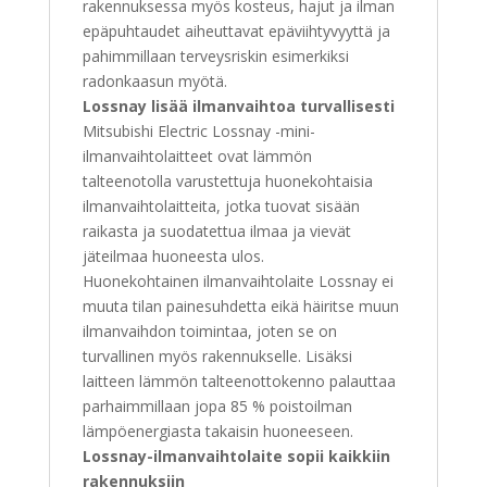
rakennuksessa myös kosteus, hajut ja ilman
epäpuhtaudet aiheuttavat epäviihtyvyyttä ja
pahimmillaan terveysriskin esimerkiksi
radonkaasun myötä.
Lossnay lisää ilmanvaihtoa turvallisesti
Mitsubishi Electric Lossnay -mini-
ilmanvaihtolaitteet ovat lämmön
talteenotolla varustettuja huonekohtaisia
ilmanvaihtolaitteita, jotka tuovat sisään
raikasta ja suodatettua ilmaa ja vievät
jäteilmaa huoneesta ulos.
Huonekohtainen ilmanvaihtolaite Lossnay ei
muuta tilan painesuhdetta eikä häiritse muun
ilmanvaihdon toimintaa, joten se on
turvallinen myös rakennukselle. Lisäksi
laitteen lämmön talteenottokenno palauttaa
parhaimmillaan jopa 85 % poistoilman
lämpöenergiasta takaisin huoneeseen.
Lossnay-ilmanvaihtolaite sopii kaikkiin
rakennuksiin