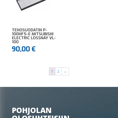
TEHOSUODATIN P-
100HF5-E MITSUBISHI
ELECTRIC LOSSNAY VL-
100
90,00
€
1
2
→
POHJOLAN