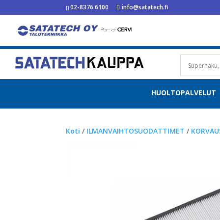
02-8376 6100
info@satatech.fi
HUOLTOPALVELUT
Koti
/
ILMANVAIHTOSUODATTIMET
/
KORVAU