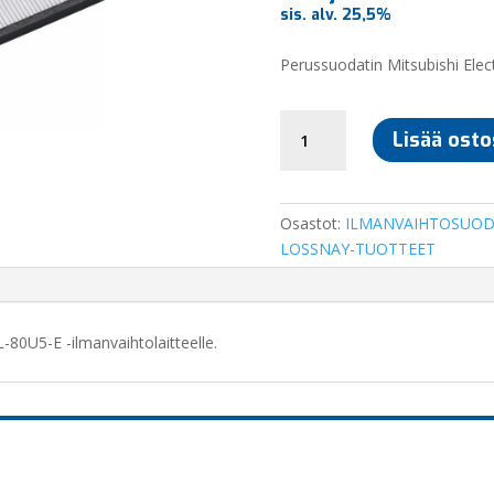
sis. alv. 25,5%
Perussuodatin Mitsubishi Elect
TEHOSUODATIN
Lisää osto
P-
80HF5-
E
MITSUBISHI
Osastot:
ILMANVAIHTOSUOD
ELECTRIC
LOSSNAY-TUOTTEET
LOSSNAY
VL-
80
-80U5-E -ilmanvaihtolaitteelle.
määrä