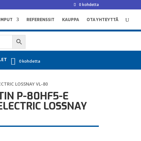
0 kohdetta
UMPUT
REFERENSSIT
KAUPPA
OTA YHTEYTTÄ
LET
0 kohdetta
ECTRIC LOSSNAY VL-80
IN P-80HF5-E
ELECTRIC LOSSNAY