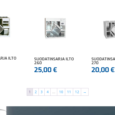
RJA ILTO
SUODATINSARJA ILTO
SUODATINSA
260
270
25,00
€
20,00
€
1
2
3
4
…
10
11
12
→