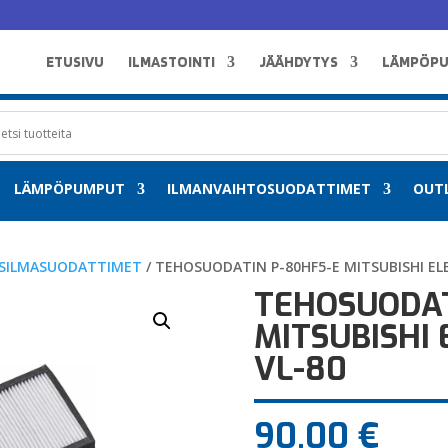
ETUSIVU
ILMASTOINTI
JÄÄHDYTYS
LÄMPÖP
LÄMPÖPUMPUT
ILMANVAIHTOSUODATTIMET
OUT
SILMASUODATTIMET
/ TEHOSUODATIN P-80HF5-E MITSUBISHI EL
TEHOSUODAT
MITSUBISHI 
VL-80
90,00
€