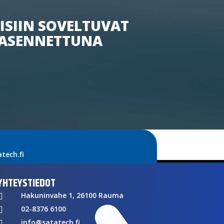
ISIIN SOVELTUVAT
ASENNETTUNA
ech.fi
YHTEYSTIEDOT
Hakuninvahe 1, 26100 Rauma

02-8376 6100

info@satatech.fi
