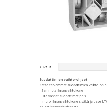
Kuvaus
Suodattimien vaihto-ohjeet
Katso tarkemmat suodattimien vaihto-ohjee
• Sammuta ilmanvaihtokone
• Ota vanhat suodattimet pois
• Imuroi ilmanvaihtokone sisältä ja pese LT
ohjeet käyttöohjekirjasta)