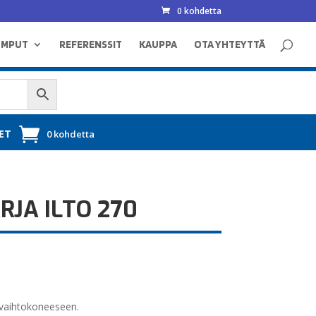
0 kohdetta
UMPUT
REFERENSSIT
KAUPPA
OTA YHTEYTTÄ
ET
0 kohdetta
RJA ILTO 270
nvaihtokoneeseen.