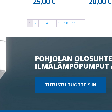
25,00
€
20,00
€
1
2
3
4
…
9
10
11
→
POHJOLAN OLOSUHTE
ILMALÄMPÖPUMPUT 
TUTUSTU TUOTTEISIIN