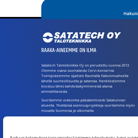
Hakun
RAAKA-AINEEMME ON ILMA
Satatech Talotekniikka Oy on perustettu vuonna 2013.
Olemme osana suomalaista Cervi-konsernia.
Toimipisteemme sijaitsee Raumalla Hakuninvaheella
lähellä suurteollisuutta ja satamaa. Henkilöstömme
koostuu lähes kahdestakymmenestä alansa
ammattilaisesta.
Suoritamme urakointia pääsääntöisesti Satakunnan
alueella. Yksittäisiä asennusprojekteja suoritamme myös
muualla Suomessa ja ulkomailla.
Laajat palvelut ovat kaikkien käytettävissä. Asiakkaitamme
ovat julkishallinto, yritykset, rakennusliikkeet, taloyhtiöt ja
kotitaloudet.
Parhaan kokemuksen tarjoamiseksi käytämme teknologioita, kuten eväste