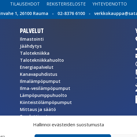
TILAUSEHDOT
REKISTERISELOSTE
YHTEYDENOTTO
invahe 1, 26100 Rauma - 02-8376 6100 - verkkokauppa@satat
PALVELUT
Ilmastointi
Jäähdytys
Talotekniikka
Talotekniikkahuolto
Energiapalvelut
Kanavapuhdistus
Ilmalämpöpumput
Ilma-vesilämpöpumput
Lämpöpumppuhuolto
Kiinteistölämpöpumput
Mittaus ja säätö
Suodattimet
Asuntoilmanvaihto
Hallinnoi evästeiden suostumusta
Automaatio
itä,