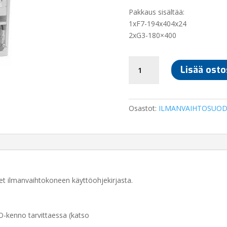
Pakkaus sisältää:
1xF7-194x404x24
2xG3-180×400
SUODATINSARJA
Lisää osto
ILTO
270
määrä
Osastot:
ILMANVAIHTOSUOD
t ilmanvaihtokoneen käyttöohjekirjasta.
O-kenno tarvittaessa (katso