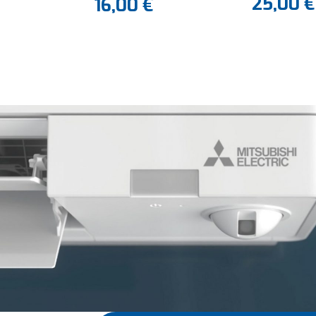
25,00
€
16,00
€