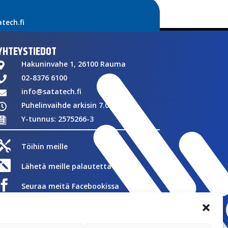
ech.fi
YHTEYSTIEDOT
Hakuninvahe 1, 26100 Rauma

02-8376 6100

info@satatech.fi

Puhelinvaihde arkisin 7.00-16.00

Y-tunnus: 2575266-3


Töihin meille

Lähetä meille palautetta

Seuraa meitä Facebookissa

Seuraa meitä Instagramissa