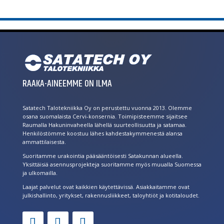
RAAKA-AINEEMME ON ILMA
Satatech Talotekniikka Oy on perustettu vuonna 2013. Olemme
osana suomalaista Cervi-konsernia. Toimipisteemme sijaitsee
Raumalla Hakuninvaheella lähellä suurteollisuutta ja satamaa.
Henkilöstömme koostuu lähes kahdestakymmenestä alansa
ammattilaisesta.
Suoritamme urakointia pääsääntöisesti Satakunnan alueella.
Yksittäisiä asennusprojekteja suoritamme myös muualla Suomessa
ja ulkomailla.
Laajat palvelut ovat kaikkien käytettävissä. Asiakkaitamme ovat
julkishallinto, yritykset, rakennusliikkeet, taloyhtiöt ja kotitaloudet.