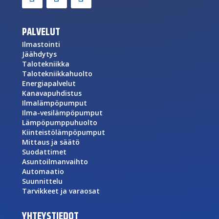
PALVELUT
Ilmastointi
Jäähdytys
Talotekniikka
Talotekniikkahuolto
Energiapalvelut
Kanavapuhdistus
Ilmalämpöpumput
Ilma-vesilämpöpumput
Lämpöpumppuhuolto
Kiinteistölämpöpumput
Mittaus ja säätö
Suodattimet
Asuntoilmanvaihto
Automaatio
Suunnittelu
Tarvikkeet ja varaosat
YHTEYSTIEDOT