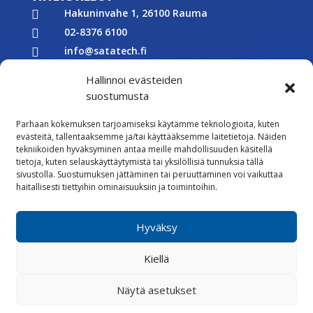
Hakuninvahe 1, 26100 Rauma

02-8376 6100

info@satatech.fi

Puhelinvaihde arkisin 7.00-16.00

Hallinnoi evästeiden
Y-tunnus: 2575266-3

suostumusta

Parhaan kokemuksen tarjoamiseksi käytämme teknologioita, kuten
Töihin meille
evästeitä, tallentaaksemme ja/tai käyttääksemme laitetietoja. Näiden

tekniikoiden hyväksyminen antaa meille mahdollisuuden käsitellä
Lähetä meille palautetta
tietoja, kuten selauskäyttäytymistä tai yksilöllisiä tunnuksia tällä
sivustolla. Suostumuksen jättäminen tai peruuttaminen voi vaikuttaa

Seuraa meitä Facebookissa
haitallisesti tiettyihin ominaisuuksiin ja toimintoihin.

Seuraa meitä Instagramissa
Hyväksy
Vastuullisuus
Kiellä
Whistleblowing
Rekisteriseloste
Evästekäytännöt
Näytä asetukset