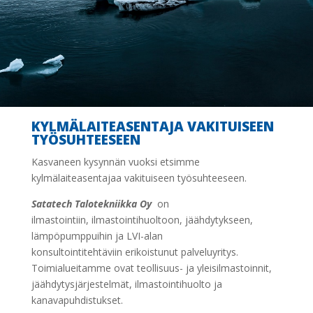
KYLMÄLAITEASENTAJA VAKITUISEEN
TYÖSUHTEESEEN
Kasvaneen kysynnän vuoksi etsimme
kylmälaiteasentajaa vakituiseen työsuhteeseen.
Satatech Talotekniikka Oy
on
ilmastointiin, ilmastointihuoltoon, jäähdytykseen,
lämpöpumppuihin ja LVI-alan
konsultointitehtäviin erikoistunut palveluyritys.
Toimialueitamme ovat teollisuus- ja yleisilmastoinnit,
jäähdytysjärjestelmät, ilmastointihuolto ja
kanavapuhdistukset.