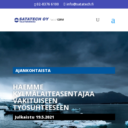
02-8376 6100
info@satatech.fi
AJANKOHTAISTA
HAEMME
KYLMÄLAITEASENTAJAA
VAKITUISEEN
TYÖSUHTEESEEN
Julkaistu 19.5.2021