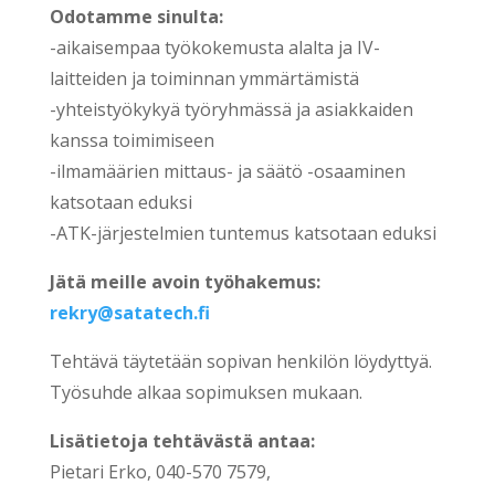
Odotamme sinulta:
-aikaisempaa työkokemusta alalta ja IV-
laitteiden ja toiminnan ymmärtämistä
-yhteistyökykyä työryhmässä ja asiakkaiden
kanssa toimimiseen
-ilmamäärien mittaus- ja säätö -osaaminen
katsotaan eduksi
-ATK-järjestelmien tuntemus katsotaan eduksi
Jätä meille avoin työhakemus:
rekry@satatech.fi
Tehtävä täytetään sopivan henkilön löydyttyä.
Työsuhde alkaa sopimuksen mukaan.
Lisätietoja tehtävästä antaa:
Pietari Erko, 040-570 7579,