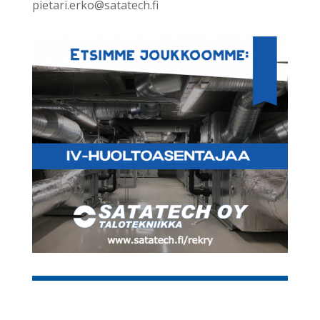
pietari.erko@satatech.fi