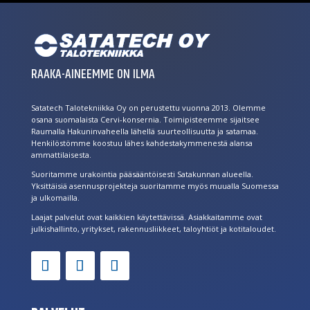
RAAKA-AINEEMME ON ILMA
Satatech Talotekniikka Oy on perustettu vuonna 2013. Olemme
osana suomalaista Cervi-konsernia. Toimipisteemme sijaitsee
Raumalla Hakuninvaheella lähellä suurteollisuutta ja satamaa.
Henkilöstömme koostuu lähes kahdestakymmenestä alansa
ammattilaisesta.
Suoritamme urakointia pääsääntöisesti Satakunnan alueella.
Yksittäisiä asennusprojekteja suoritamme myös muualla Suomessa
ja ulkomailla.
Laajat palvelut ovat kaikkien käytettävissä. Asiakkaitamme ovat
julkishallinto, yritykset, rakennusliikkeet, taloyhtiöt ja kotitaloudet.