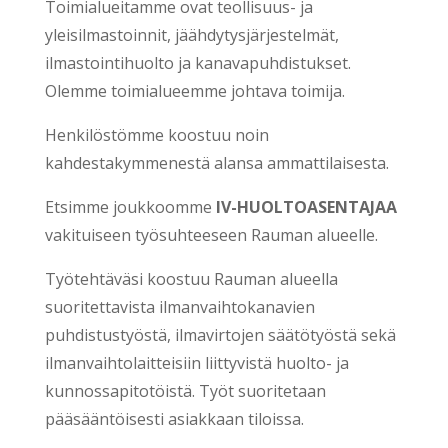
Toimialueitamme ovat teollisuus- ja
yleisilmastoinnit, jäähdytysjärjestelmät,
ilmastointihuolto ja kanavapuhdistukset.
Olemme toimialueemme johtava toimija.
Henkilöstömme koostuu noin
kahdestakymmenestä alansa ammattilaisesta.
Etsimme joukkoomme
IV-HUOLTOASENTAJAA
vakituiseen työsuhteeseen Rauman alueelle.
Työtehtäväsi koostuu Rauman alueella
suoritettavista ilmanvaihtokanavien
puhdistustyöstä, ilmavirtojen säätötyöstä sekä
ilmanvaihtolaitteisiin liittyvistä huolto- ja
kunnossapitotöistä. Työt suoritetaan
pääsääntöisesti asiakkaan tiloissa.