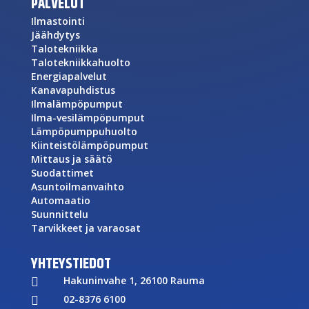
PALVELUT
Ilmastointi
Jäähdytys
Talotekniikka
Talotekniikkahuolto
Energiapalvelut
Kanavapuhdistus
Ilmalämpöpumput
Ilma-vesilämpöpumput
Lämpöpumppuhuolto
Kiinteistölämpöpumput
Mittaus ja säätö
Suodattimet
Asuntoilmanvaihto
Automaatio
Suunnittelu
Tarvikkeet ja varaosat
YHTEYSTIEDOT
Hakuninvahe 1, 26100 Rauma

02-8376 6100
