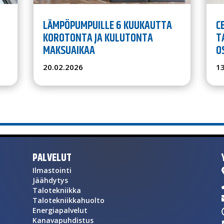
LÄMPÖPUMPUILLE 6 KUUKAUTTA
C
KOROTONTA JA KULUTONTA
T
MAKSUAIKAA
O
20.02.2026
1
PALVELUT
Ilmastointi
Jäähdytys
Talotekniikka
Talotekniikkahuolto
Energiapalvelut
Kanavapuhdistus