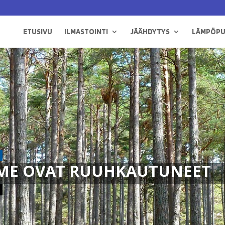
ETUSIVU
ILMASTOINTI
JÄÄHDYTYS
LÄMPÖP
ME OVAT RUUHKAUTUNEET