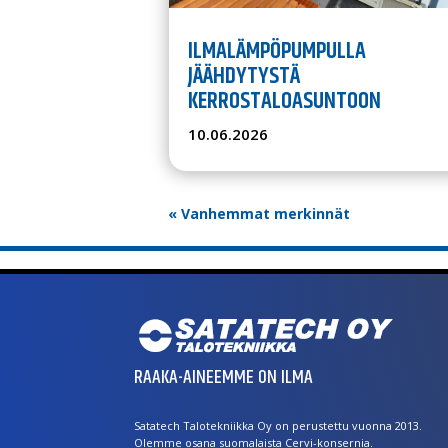
ILMALÄMPÖPUMPULLA
JÄÄHDYTYSTÄ
KERROSTALOASUNTOON
10.06.2026
« Vanhemmat merkinnät
RAAKA-AINEEMME ON ILMA
Satatech Talotekniikka Oy on perustettu vuonna 2013.
Olemme osana suomalaista Cervi-konsernia.