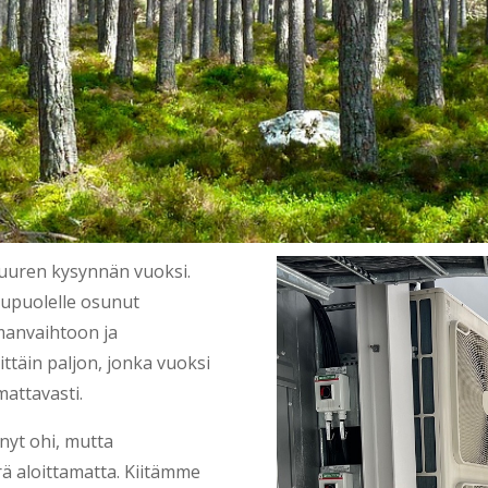
uuren kysynnän vuoksi.
upuolelle osunut
lmanvaihtoon ja
ittäin paljon, jonka vuoksi
attavasti.
nyt ohi, mutta
ä aloittamatta. Kiitämme