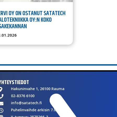
ERVI OY ON OSTANUT SATATECH
ALOTEKNIIKKA OY:N KOKO
SAKEKANNAN
3.01.2026
YHTEYSTIEDOT
Hakuninvahe 1, 26100 Rauma

02-8376 6100

info@satatech.fi

Puhelinvaihde arkisin 7.00-16.00

Y-tunnus: 2575266-3