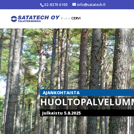
02-8376 6100
info@satatech.fi
AJANKOHTAISTA
HUOLTOPALVELUM
Julkaistu 5.8.2025