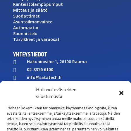
Kiinteistölämpöpumput
Mittaus ja säätö
Suodattimet
Asuntoilmanvaihto
Automaatio
Suunnittelu
Tarvikkeet ja varaosat
YHTEYSTIEDOT
Hakuninvahe 1, 26100 Rauma

02-8376 6100

info@satatech.fi

Puhelinvaihde arkisin 7.00-16.00

Hallinnoi evästeiden
Y-tunnus: 2575266-3

suostumusta

Parhaan kokemuksen tarjoamiseksi käytämme teknologioita, kuten
Töihin meille
evästeitä, tallentaaksemme ja/tai käyttääksemme laitetietoja. Näiden

tekniikoiden hyväksyminen antaa meille mahdollisuuden käsitellä
Lähetä meille palautetta
tietoja, kuten selauskäyttäytymistä tai yksilöllisiä tunnuksia tällä
sivustolla. Suostumuksen jättäminen tai peruuttaminen voi vaikuttaa