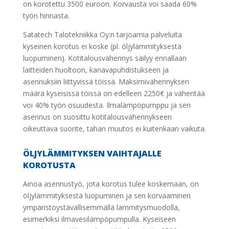
on korotettu 3500 euroon. Korvausta voi saada 60%
työn hinnasta.
Satatech Talotekniikka Oy:n tarjoamia palveluita
kyseinen korotus ei koske (pl. öljylämmityksestä
luopuminen). Kotitalousvähennys säilyy ennallaan
laitteiden huoltoon, kanavapuhdistukseen ja
asennuksiin liittyvissä töissä. Maksimivähennyksen
määrä kyseisissä töissä on edelleen 2250€ ja vähentää
voi 40% työn osuudesta. Ilmalämpöpumppu ja sen
asennus on suosittu kotitalousvähennykseen
oikeuttava suorite, tähän muutos ei kuitenkaan vaikuta.
ÖLJYLÄMMITYKSEN VAIHTAJALLE
KOROTUSTA
Ainoa asennustyö, jota korotus tulee koskemaan, on
öljylämmityksestä luopuminen ja sen korvaaminen
ympäristöystävällisemmällä lämmitysmuodolla,
esimerkiksi ilmavesilämpöpumpulla. Kyseiseen