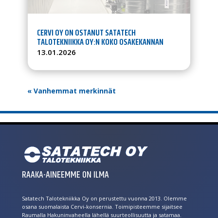
CERVI OY ON OSTANUT SATATECH
TALOTEKNIIKKA OY:N KOKO OSAKEKANNAN
13.01.2026
« Vanhemmat merkinnät
RAAKA-AINEEMME ON ILMA
Satatech Talotekniikka Oy on perustettu vuonna 2013. Olemme
osana suomalaista Cervi-konsernia. Toimipisteemme sijaitsee
Raumalla Hakuninvaheella lähellä suurteollisuutta ja satamaa.