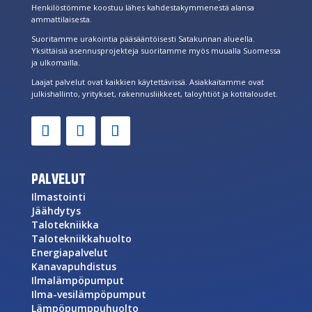
Henkilöstömme koostuu lähes kahdestakymmenestä alansa
ammattilaisesta.
Suoritamme urakointia pääsääntöisesti Satakunnan alueella.
Yksittäisiä asennusprojekteja suoritamme myös muualla Suomessa
ja ulkomailla.
Laajat palvelut ovat kaikkien käytettävissä. Asiakkaitamme ovat
julkishallinto, yritykset, rakennusliikkeet, taloyhtiöt ja kotitaloudet.
PALVELUT
Ilmastointi
Jäähdytys
Talotekniikka
Talotekniikkahuolto
Energiapalvelut
Kanavapuhdistus
Ilmalämpöpumput
Ilma-vesilämpöpumput
Lämpöpumppuhuolto