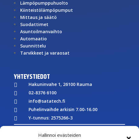
Lämpöpumppuhuolto
Kiinteistölämpöpumput
Mittaus ja säätö
Suodattimet
Asuntoilmanvaihto
Automaatio
Suunnittelu
Tarvikkeet ja varaosat
YHTEYSTIEDOT
Hakuninvahe 1, 26100 Rauma

02-8376 6100

info@satatech.fi

Puhelinvaihde arkisin 7.00-16.00

Y-tunnus: 2575266-3


Töihin meille
Hallinnoi evästeiden