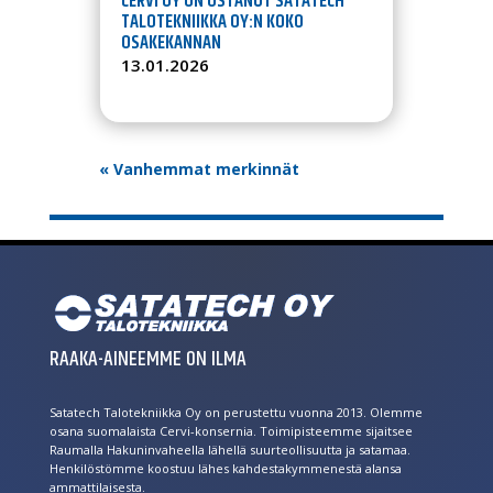
CERVI OY ON OSTANUT SATATECH
TALOTEKNIIKKA OY:N KOKO
OSAKEKANNAN
13.01.2026
« Vanhemmat merkinnät
RAAKA-AINEEMME ON ILMA
Satatech Talotekniikka Oy on perustettu vuonna 2013. Olemme
osana suomalaista Cervi-konsernia. Toimipisteemme sijaitsee
Raumalla Hakuninvaheella lähellä suurteollisuutta ja satamaa.
Henkilöstömme koostuu lähes kahdestakymmenestä alansa
ammattilaisesta.