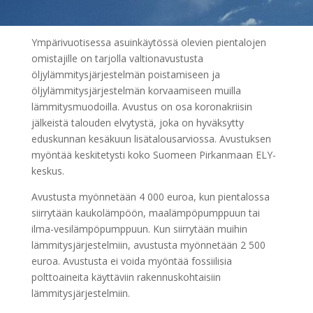
Ympärivuotisessa asuinkäytössä olevien pientalojen
omistajille on tarjolla valtionavustusta
öljylämmitysjärjestelmän poistamiseen ja
öljylämmitysjärjestelmän korvaamiseen muilla
lämmitysmuodoilla. Avustus on osa koronakriisin
jälkeistä talouden elvytystä, joka on hyväksytty
eduskunnan kesäkuun lisätalousarviossa. Avustuksen
myöntää keskitetysti koko Suomeen Pirkanmaan ELY-
keskus.
Avustusta myönnetään 4 000 euroa, kun pientalossa
siirrytään kaukolämpöön, maalämpöpumppuun tai
ilma-vesilämpöpumppuun. Kun siirrytään muihin
lämmitysjärjestelmiin, avustusta myönnetään 2 500
euroa. Avustusta ei voida myöntää fossiilisia
polttoaineita käyttäviin rakennuskohtaisiin
lämmitysjärjestelmiin.