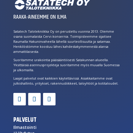
RAAKA-AINEEMME ON ILMA
Satatech Talotekniikka Oy on perustettu vuonna 2013. Olemme
osana suomalaista Cervi-konsernia. Toimipisteemme sijaitsee
Raumalla Hakuninvaheella lähellä suurteollisuutta ja satamaa.
Henkilöstömme koostuu lähes kahdestakymmenestä alansa
ammattilaisesta.
Suoritamme urakointia pääsääntöisesti Satakunnan alueella.
Yksittäisiä asennusprojekteja suoritamme myös muualla Suomessa
ja ulkomailla.
Laajat palvelut ovat kaikkien käytettävissä. Asiakkaitamme ovat
julkishallinto, yritykset, rakennusliikkeet, taloyhtiöt ja kotitaloudet.
PALVELUT
Ilmastointi