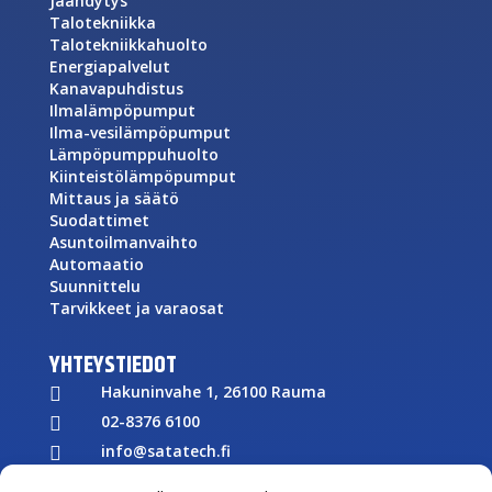
Jäähdytys
Talotekniikka
Talotekniikkahuolto
Energiapalvelut
Kanavapuhdistus
Ilmalämpöpumput
Ilma-vesilämpöpumput
Lämpöpumppuhuolto
Kiinteistölämpöpumput
Mittaus ja säätö
Suodattimet
Asuntoilmanvaihto
Automaatio
Suunnittelu
Tarvikkeet ja varaosat
YHTEYSTIEDOT
Hakuninvahe 1, 26100 Rauma

02-8376 6100

info@satatech.fi

Puhelinvaihde arkisin 7.00-16.00
