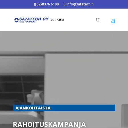
02-8376 6100
info@satatech.fi
AJANKOHTAISTA
RAHOITUSKAMPANJA