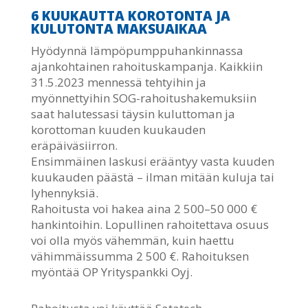
6 KUUKAUTTA KOROTONTA JA
KULUTONTA MAKSUAIKAA
Hyödynnä lämpöpumppuhankinnassa
ajankohtainen rahoituskampanja. Kaikkiin
31.5.2023 mennessä tehtyihin ja
myönnettyihin SOG-rahoitushakemuksiin
saat halutessasi täysin kuluttoman ja
korottoman kuuden kuukauden
eräpäiväsiirron.
Ensimmäinen laskusi erääntyy vasta kuuden
kuukauden päästä – ilman mitään kuluja tai
lyhennyksiä.
Rahoitusta voi hakea aina 2 500–50 000 €
hankintoihin. Lopullinen rahoitettava osuus
voi olla myös vähemmän, kuin haettu
vähimmäissumma 2 500 €. Rahoituksen
myöntää OP Yrityspankki Oyj.