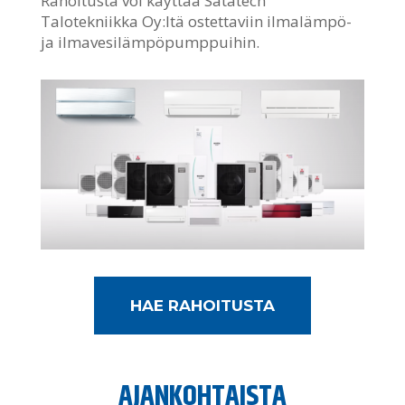
Rahoitusta voi käyttää Satatech
Talotekniikka Oy:ltä ostettaviin ilmalämpö-
ja ilmavesilämpöpumppuihin.
HAE RAHOITUSTA
AJANKOHTAISTA