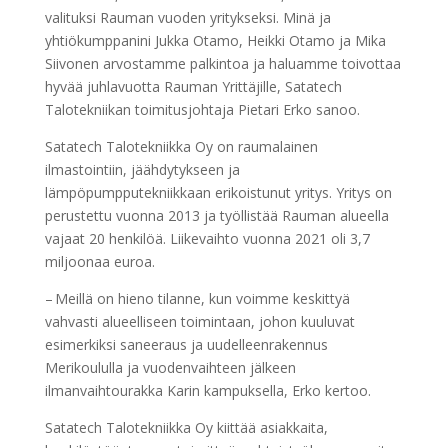
valituksi Rauman vuoden yritykseksi. Minä ja
yhtiökumppanini Jukka Otamo, Heikki Otamo ja Mika
Siivonen arvostamme palkintoa ja haluamme toivottaa
hyvää juhlavuotta Rauman Yrittäjille, Satatech
Talotekniikan toimitusjohtaja Pietari Erko sanoo.
Satatech Talotekniikka Oy on raumalainen
ilmastointiin, jäähdytykseen ja
lämpöpumpputekniikkaan erikoistunut yritys. Yritys on
perustettu vuonna 2013 ja työllistää Rauman alueella
vajaat 20 henkilöä. Liikevaihto vuonna 2021 oli 3,7
miljoonaa euroa.
– Meillä on hieno tilanne, kun voimme keskittyä
vahvasti alueelliseen toimintaan, johon kuuluvat
esimerkiksi saneeraus ja uudelleenrakennus
Merikoululla ja vuodenvaihteen jälkeen
ilmanvaihtourakka Karin kampuksella, Erko kertoo.
Satatech Talotekniikka Oy kiittää asiakkaita,