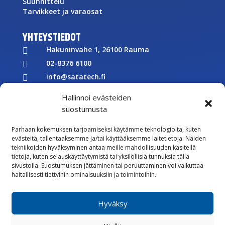
Suunnittelu
Tarvikkeet ja varaosat
YHTEYSTIEDOT
Hakuninvahe 1, 26100 Rauma

02-8376 6100

info@satatech.fi

Puhelinvaihde arkisin 7.00-16.00

Hallinnoi evästeiden
Y-tunnus: 2575266-3

suostumusta

Parhaan kokemuksen tarjoamiseksi käytämme teknologioita, kuten
Töihin meille
evästeitä, tallentaaksemme ja/tai käyttääksemme laitetietoja. Näiden

tekniikoiden hyväksyminen antaa meille mahdollisuuden käsitellä
Lähetä meille palautetta
tietoja, kuten selauskäyttäytymistä tai yksilöllisiä tunnuksia tällä
sivustolla. Suostumuksen jättäminen tai peruuttaminen voi vaikuttaa

Seuraa meitä Facebookissa
haitallisesti tiettyihin ominaisuuksiin ja toimintoihin.

Seuraa meitä Instagramissa
Hyväksy
Vastuullisuus