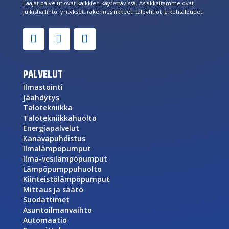
Laajat palvelut ovat kaikkien käytettävissä. Asiakkaitamme ovat
julkishallinto, yritykset, rakennusliikkeet, taloyhtiöt ja kotitaloudet.
PALVELUT
Ilmastointi
Jäähdytys
Talotekniikka
Talotekniikkahuolto
Energiapalvelut
Kanavapuhdistus
Ilmalämpöpumput
Ilma-vesilämpöpumput
Lämpöpumppuhuolto
Kiinteistölämpöpumput
Mittaus ja säätö
Suodattimet
Asuntoilmanvaihto
Automaatio