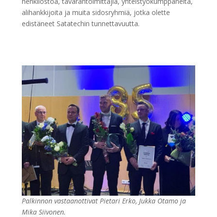
henkilöstöä, tavarantoimittajia, yhteistyökumppaneita,
alihankkijoita ja muita sidosryhmiä, jotka olette
edistäneet Satatechin tunnettavuutta.
Palkinnon vastaanottivat Pietari Erko, Jukka Otamo ja
Mika Siivonen.