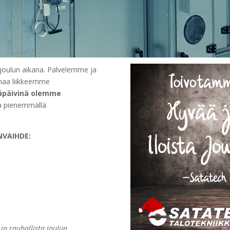
s joulun aikana. Palvelemme ja
maa liikkeemme
äpäivinä olemme
a pienemmällä
NVAIHDE:
 ja rauhallista joulun