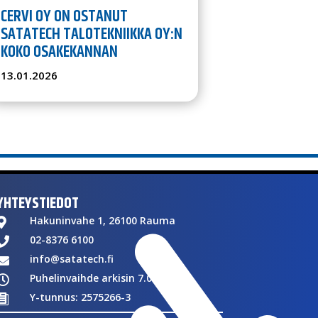
CERVI OY ON OSTANUT
SATATECH TALOTEKNIIKKA OY:N
KOKO OSAKEKANNAN
13.01.2026
YHTEYSTIEDOT
Hakuninvahe 1, 26100 Rauma

02-8376 6100

info@satatech.fi

Puhelinvaihde arkisin 7.00-16.00

Y-tunnus: 2575266-3
