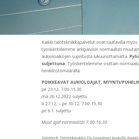
Kaikki talotekniikkapalvelut ovat saatavilla myö
työskentelemme arkipäivisin normaalisti muuta
aukioloaikojen supistusta lukuunottamatta.
Pyh
suljettuna.
Työskentelemme osittain normaali
henkilöstömäärällä.
POIKKEAVAT AUKIOLOAJAT, MYYNTI/PUHELI
pe 23.12. 7.00-15.30
ma 26.12.2022 suljettu
ti 27.12. – pe 30.12. 7.00-15.30
pe 6.1. suljettu
Muut ajat normaalisti 7.00-16.30
Satatech Talotekniikka Oy toivottaa kaikille hyvää