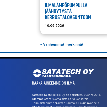
ILMALÄMPÖPUMPULLA
JÄÄHDYTYSTÄ
KERROSTALOASUNTOON
10.06.2026
« Vanhemmat merkinnät
RAAKA-AINEEMME ON ILMA
Satatech Talotekniikka Oy on perustettu vuonna 2013.
Olemme osana suomalaista Cervi-konsernia.
Toimipisteemme sijaitsee Raumalla Hakuninvaheella
lähellä suurteollisuutta ja satamaa. Henkilöstömme