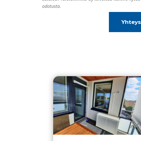
odotusta.
Yhteys