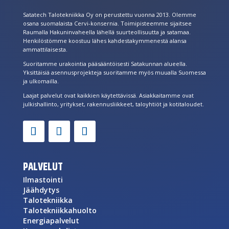
Satatech Talotekniikka Oy on perustettu vuonna 2013. Olemme
osana suomalaista Cervi-konsernia. Toimipisteemme sijaitsee
Raumalla Hakuninvaheella lähellä suurteollisuutta ja satamaa.
Henkilöstömme koostuu lähes kahdestakymmenestä alansa
ammattilaisesta.
Suoritamme urakointia pääsääntöisesti Satakunnan alueella.
Yksittäisiä asennusprojekteja suoritamme myös muualla Suomessa
ja ulkomailla.
Laajat palvelut ovat kaikkien käytettävissä. Asiakkaitamme ovat
julkishallinto, yritykset, rakennusliikkeet, taloyhtiöt ja kotitaloudet.
PALVELUT
Ilmastointi
Jäähdytys
Talotekniikka
Talotekniikkahuolto
Energiapalvelut