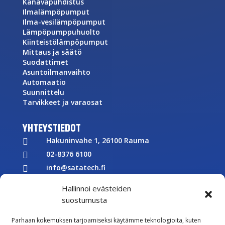
Kanavapuhdistus
Ilmalämpöpumput
Ilma-vesilämpöpumput
Lämpöpumppuhuolto
Kiinteistölämpöpumput
Mittaus ja säätö
Suodattimet
Asuntoilmanvaihto
Automaatio
Suunnittelu
Tarvikkeet ja varaosat
YHTEYSTIEDOT
Hakuninvahe 1, 26100 Rauma

02-8376 6100

info@satatech.fi

Puhelinvaihde arkisin 7.00-16.00

Hallinnoi evästeiden
Y-tunnus: 2575266-3

suostumusta

Parhaan kokemuksen tarjoamiseksi käytämme teknologioita, kuten
Töihin meille