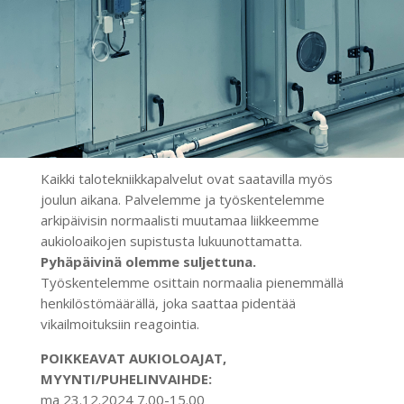
Kaikki talotekniikkapalvelut ovat saatavilla myös
joulun aikana. Palvelemme ja työskentelemme
arkipäivisin normaalisti muutamaa liikkeemme
aukioloaikojen supistusta lukuunottamatta.
Pyhäpäivinä olemme suljettuna.
Työskentelemme osittain normaalia pienemmällä
henkilöstömäärällä, joka saattaa pidentää
vikailmoituksiin reagointia.
POIKKEAVAT AUKIOLOAJAT,
MYYNTI/PUHELINVAIHDE:
ma 23.12.2024 7.00-15.00