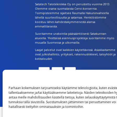
Satatech Talotekniikka Oy on perustettu vuonna 2013.
Olemme osana suomalaista Cervi-konsernia.
Toimipisteemme sijaitsee Raumalla Hakuninvaheella
lähellä suurteollisuutta ja satamaa. Henkilöstömme
koostuu lähes kahdestakymmenestä alansa
ammattilaisesta.
Suoritamme urakointia pääsääntöisesti Satakunnan
alueella. Yksittäisiä asennusprojekteja suoritamme myös
muualla Suomessa ja ulkomailla.
Laajat palvelut ovat kaikkien käytettävissä. Asiakkaitamme
ovat julkishallinto, yritykset, rakennusliikkeet, taloyhtiöt ja
kotitaloudet.
Parhaan kokemuksen tarjoamiseksi käytämme teknologioita, kuten eväste
tallentaaksemme ja/tai käyttääksemme laitetietoja. Näiden tekniikoiden 
antaa meille mahdollisuuden käsitellä tietoja, kuten selauskäyttäytymistä ta
tunnuksia tällä sivustolla. Suostumuksen jättäminen tai peruuttaminen voi
haitallisesti tiettyihin ominaisuuksiin ja toimintoihin.