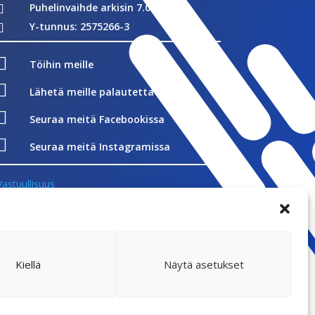
Puhelinvaihde arkisin 7.00-16.00

Y-tunnus: 2575266-3


Töihin meille

Lähetä meille palautetta

Seuraa meitä Facebookissa

Seuraa meitä Instagramissa
Vastuullisuus
Whistleblowing
Rekisteriseloste
Evästekäytännöt
Kiellä
Näytä asetukset