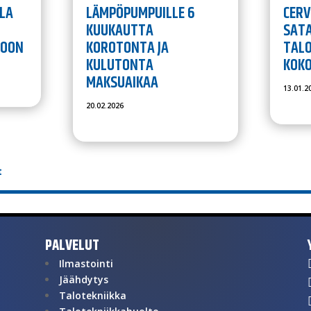
LA
LÄMPÖPUMPUILLE 6
CERV
KUUKAUTTA
SAT
TOON
KOROTONTA JA
TALO
KULUTONTA
KOK
MAKSUAIKAA
13.01.2
20.02.2026
t
PALVELUT
Ilmastointi
Jäähdytys
Talotekniikka