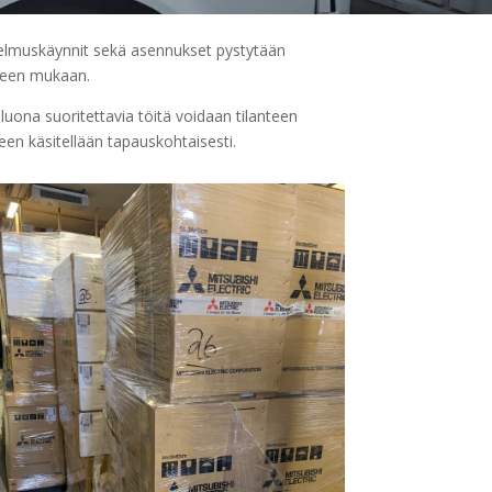
selmuskäynnit sekä asennukset pystytään
nteen mukaan.
 luona suoritettavia töitä voidaan tilanteen
een käsitellään tapauskohtaisesti.