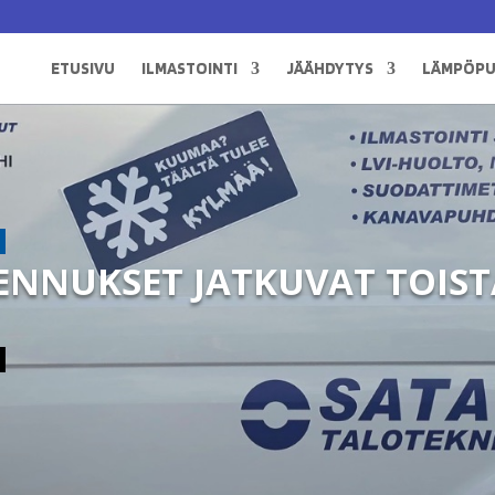
ETUSIVU
ILMASTOINTI
JÄÄHDYTYS
LÄMPÖP
NUKSET JATKUVAT TOISTA