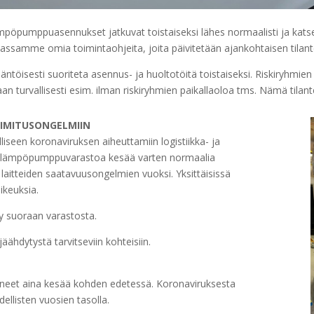
mpöpumppuasennukset jatkuvat toistaiseksi lähes normaalisti ja kat
assamme omia toimintaohjeita, joita päivitetään ajankohtaisen tila
äntöisesti suoriteta asennus- ja huoltotöitä toistaiseksi. Riskiryhmien
n turvallisesti esim. ilman riskiryhmien paikallaoloa tms. Nämä tilant
OIMITUSONGELMIIN
iseen koronaviruksen aiheuttamiin logistiikka- ja
t lämpöpumppuvarastoa kesää varten normaalia
laitteiden saatavuusongelmien vuoksi. Yksittäisissä
aikeuksia.
tyy suoraan varastosta.
jäähdytystä tarvitseviin kohteisiin.
neet aina kesää kohden edetessä. Koronaviruksesta
ellisten vuosien tasolla.