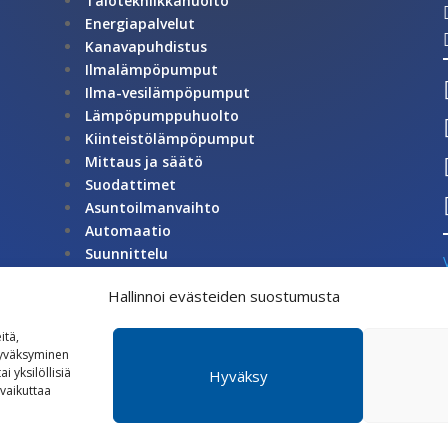
Talotekniikkahuolto
Energiapalvelut
Kanavapuhdistus
Ilmalämpöpumput
Ilma-vesilämpöpumput
Lämpöpumppuhuolto
Kiinteistölämpöpumput
Mittaus ja säätö
Suodattimet
Asuntoilmanvaihto
Automaatio
Suunnittelu
Tarvikkeet ja varaosat
Hallinnoi evästeiden suostumusta
itä,
hyväksyminen
i yksilöllisiä
Hyväksy
©
2026 Satatech Talotekniikka Oy
 vaikuttaa