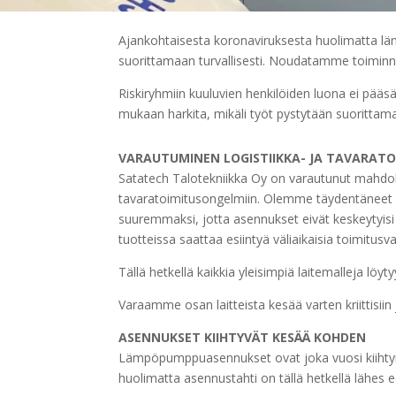
Ajankohtaisesta koronaviruksesta huolimatta lä
suorittamaan turvallisesti. Noudatamme toiminn
Riskiryhmiin kuuluvien henkilöiden luona ei pääsä
mukaan harkita, mikäli työt pystytään suorittamaa
VARAUTUMINEN LOGISTIIKKA- JA TAVARAT
Satatech Talotekniikka Oy on varautunut mahdoll
tavaratoimitusongelmiin. Olemme täydentänee
suuremmaksi, jotta asennukset eivät keskeytyisi 
tuotteissa saattaa esiintyä väliaikaisia toimitusv
Tällä hetkellä kaikkia yleisimpiä laitemalleja löy
Varaamme osan laitteista kesää varten kriittisiin 
ASENNUKSET KIIHTYVÄT KESÄÄ KOHDEN
Lämpöpumppuasennukset ovat joka vuosi kiihty
huolimatta asennustahti on tällä hetkellä lähes ed