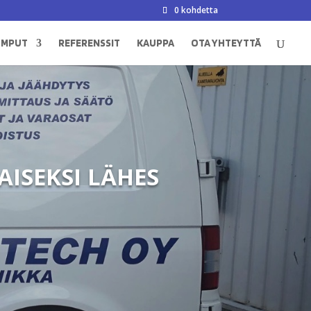
0 kohdetta
UMPUT
REFERENSSIT
KAUPPA
OTA YHTEYTTÄ
ISEKSI LÄHES