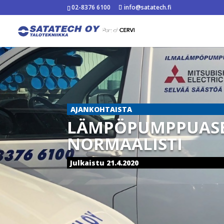
02-8376 6100
info@satatech.fi
AJANKOHTAISTA
LÄMPÖPUMPPUASEN
NORMAALISTI
Julkaistu 21.4.2020