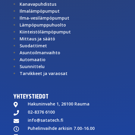
Kanavapuhdistus
Ilmalämpöpumput
Ilma-vesilämpöpumput
Lämpöpumppuhuolto
Kiinteistölämpöpumput
Mittaus ja säätö
Suodattimet
Asuntoilmanvaihto
Automaatio
Suunnittelu
Tarvikkeet ja varaosat
YHTEYSTIEDOT
Hakuninvahe 1, 26100 Rauma

02-8376 6100

info@satatech.fi

Puhelinvaihde arkisin 7.00-16.00
