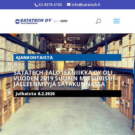
02-8376 6100
info@satatech.fi
AJANKOHTAISTA
SATATECH TALOTEKNIIKKA OY OLI
VUODEN 2019 SUURIN MITSUBISHI-
JÄLLEENMYYJÄ SATAKUNNASSA
Julkaistu 8.2.2020