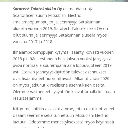
Satatech Talotekniikka Oy
oli maahantuoja
Scanofficen suurin Mitsubishi Electric -
ilmalämpöpumppujen jälleenmyyjä Satakunnan
alueella vuonna 2019. Satatech Talotekniikka Oy on
ollut suurin jälleenmyyjä Satakunnan alueella myös
vuosina 2017 ja 2018.
Ilmalämpöpumppujen kysyntä lisääntyi kovasti vuoden
2018 pitkään kestäneen hellejakson vuoksi ja kysyntä
pysyi normaalia suurempana aina loppuvuoteen 2019
asti. Etenkin jäähdytyskäyttöön tulevat asennukset
ovat lisääntyneet huomattavasti. Alkanut vuosi 2020
on myös jatkunut kiireellisenä asennuksien osalta.
Olemme vastanneet kysyntään kasvattamalla kesäajan
resurssejamme.
Kiitämme kaikkia asiakkaitamme, jotka ovat luottaneet
osaamiseemme sekä tunnettuun Mitsubishi Electric
laatuun. Odotamme menestyksekästä myös käynnissä