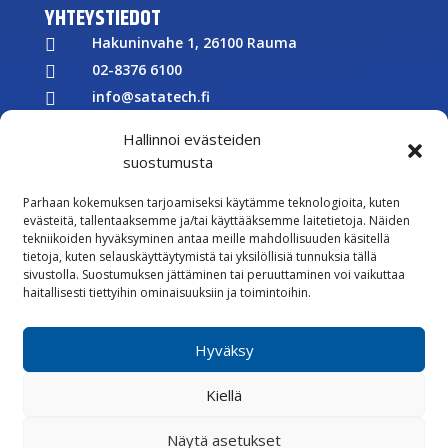
YHTEYSTIEDOT
Hakuninvahe 1, 26100 Rauma

02-8376 6100

info@satatech.fi

Puhelinvaihde arkisin 7.00-16.00

Hallinnoi evästeiden
Y-tunnus: 2575266-3

suostumusta

Parhaan kokemuksen tarjoamiseksi käytämme teknologioita, kuten
Töihin meille
evästeitä, tallentaaksemme ja/tai käyttääksemme laitetietoja. Näiden

tekniikoiden hyväksyminen antaa meille mahdollisuuden käsitellä
Lähetä meille palautetta
tietoja, kuten selauskäyttäytymistä tai yksilöllisiä tunnuksia tällä

sivustolla. Suostumuksen jättäminen tai peruuttaminen voi vaikuttaa
Seuraa meitä Facebookissa
haitallisesti tiettyihin ominaisuuksiin ja toimintoihin.

Seuraa meitä Instagramissa
Hyväksy
Vastuullisuus
Whistleblowing
Kiellä
Rekisteriseloste
Evästekäytännöt
Näytä asetukset