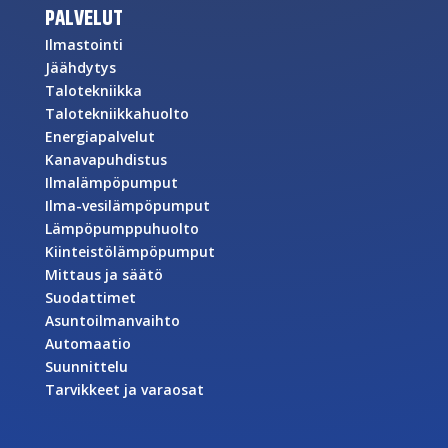
PALVELUT
Ilmastointi
Jäähdytys
Talotekniikka
Talotekniikkahuolto
Energiapalvelut
Kanavapuhdistus
Ilmalämpöpumput
Ilma-vesilämpöpumput
Lämpöpumppuhuolto
Kiinteistölämpöpumput
Mittaus ja säätö
Suodattimet
Asuntoilmanvaihto
Automaatio
Suunnittelu
Tarvikkeet ja varaosat