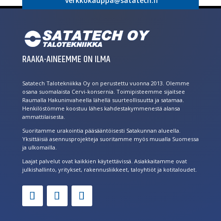
verkkokauppa@satatech.fi
RAAKA-AINEEMME ON ILMA
Satatech Talotekniikka Oy on perustettu vuonna 2013. Olemme
osana suomalaista Cervi-konsernia. Toimipisteemme sijaitsee
Raumalla Hakuninvaheella lähellä suurteollisuutta ja satamaa.
Henkilöstömme koostuu lähes kahdestakymmenestä alansa
ammattilaisesta.
Suoritamme urakointia pääsääntöisesti Satakunnan alueella.
Yksittäisiä asennusprojekteja suoritamme myös muualla Suomessa
ja ulkomailla.
Laajat palvelut ovat kaikkien käytettävissä. Asiakkaitamme ovat
julkishallinto, yritykset, rakennusliikkeet, taloyhtiöt ja kotitaloudet.