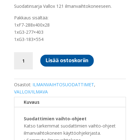
Suodatinsarja Vallox 121 ilmanvaihtokoneeseen.
Pakkaus sisältää:
1xF7-288x400x28
1xG3-277×403
1xG3-183×554
SUODATINSARJA
Lisää ostoskoriin
VALLOX
121
määrä
Osastot:
ILMANVAIHTOSUODATTIMET
,
VALLOX/ILMAVA
Kuvaus
Suodattimien vaihto-ohjeet
Katso tarkemmat suodattimien vaihto-ohjeet
ilmanvaihtokoneen käyttöohjekirjasta.