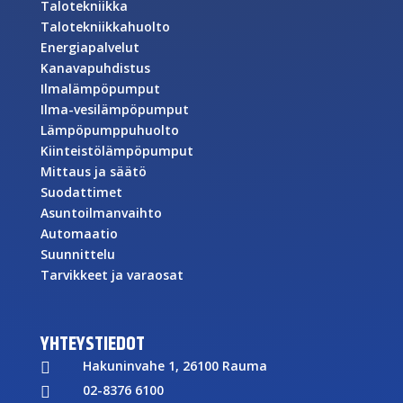
Talotekniikka
Talotekniikkahuolto
Energiapalvelut
Kanavapuhdistus
Ilmalämpöpumput
Ilma-vesilämpöpumput
Lämpöpumppuhuolto
Kiinteistölämpöpumput
Mittaus ja säätö
Suodattimet
Asuntoilmanvaihto
Automaatio
Suunnittelu
Tarvikkeet ja varaosat
YHTEYSTIEDOT
Hakuninvahe 1, 26100 Rauma

02-8376 6100
