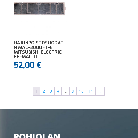
HAJUNPOISTOSUODATI
N MAC-3000FT-E
MITSUBISHI ELECTRIC
FH-MALLIT
52,00
€
1
2
3
4
…
9
10
11
→
POHJOLAN