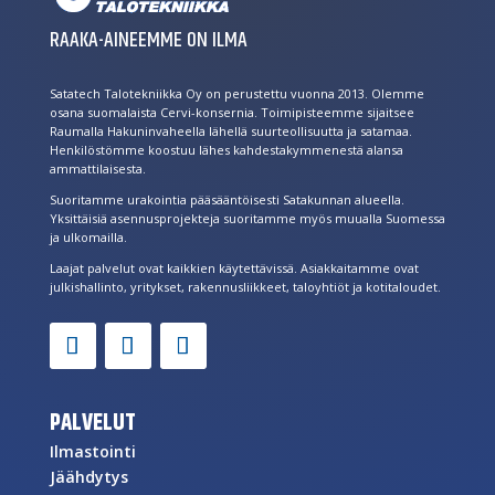
RAAKA-AINEEMME ON ILMA
Satatech Talotekniikka Oy on perustettu vuonna 2013. Olemme
osana suomalaista Cervi-konsernia. Toimipisteemme sijaitsee
Raumalla Hakuninvaheella lähellä suurteollisuutta ja satamaa.
Henkilöstömme koostuu lähes kahdestakymmenestä alansa
ammattilaisesta.
Suoritamme urakointia pääsääntöisesti Satakunnan alueella.
Yksittäisiä asennusprojekteja suoritamme myös muualla Suomessa
ja ulkomailla.
Laajat palvelut ovat kaikkien käytettävissä. Asiakkaitamme ovat
julkishallinto, yritykset, rakennusliikkeet, taloyhtiöt ja kotitaloudet.
PALVELUT
Ilmastointi
Jäähdytys