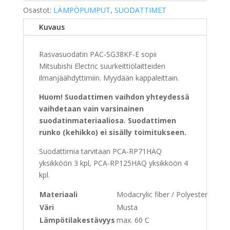
SG38KF-
Osastot:
LÄMPÖPUMPUT
,
SUODATTIMET
E
Kuvaus
määrä
Rasvasuodatin PAC-SG38KF-E sopii
Mitsubishi Electric suurkeittiölaitteiden
ilmanjäähdyttimiin. Myydään kappaleittain.
Huom! Suodattimen vaihdon yhteydessä
vaihdetaan vain varsinainen
suodatinmateriaaliosa. Suodattimen
runko (kehikko) ei sisälly toimitukseen.
Suodattimia tarvitaan PCA-RP71HAQ
yksikköön 3 kpl, PCA-RP125HAQ yksikköön 4
kpl.
Materiaali
Modacrylic fiber / Polyester
Väri
Musta
Lämpötilakestävyys
max. 60 C