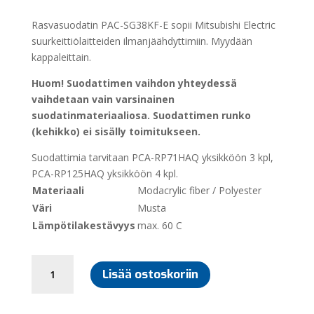
Rasvasuodatin PAC-SG38KF-E sopii Mitsubishi Electric
suurkeittiölaitteiden ilmanjäähdyttimiin. Myydään
kappaleittain.
Huom! Suodattimen vaihdon yhteydessä
vaihdetaan vain varsinainen
suodatinmateriaaliosa. Suodattimen runko
(kehikko) ei sisälly toimitukseen.
Suodattimia tarvitaan PCA-RP71HAQ yksikköön 3 kpl,
PCA-RP125HAQ yksikköön 4 kpl.
Materiaali
Modacrylic fiber / Polyester
Väri
Musta
Lämpötilakestävyys
max. 60 C
MITSUBISHI
Lisää ostoskoriin
ELECTRIC
RASVASUODATIN
PAC-