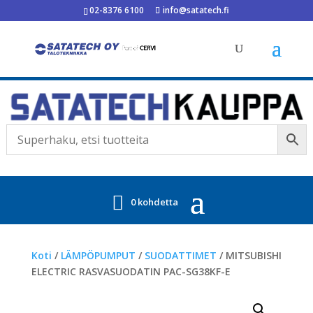
02-8376 6100
info@satatech.fi
0 kohdetta
Koti
/
LÄMPÖPUMPUT
/
SUODATTIMET
/ MITSUBISHI
ELECTRIC RASVASUODATIN PAC-SG38KF-E