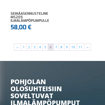
SEINÄASENNUSTELINE
MS205
ILMALÄMPÖPUMPULLE
58,00
€
←
1
2
3
4
5
6
7
8
9
10
11
→
POHJOLAN
OLOSUHTEISIIN
SOVELTUVAT
ILMALÄMPÖPUMPUT