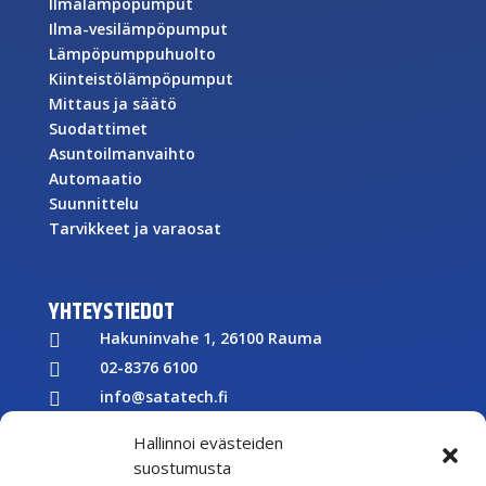
Ilmalämpöpumput
Ilma-vesilämpöpumput
Lämpöpumppuhuolto
Kiinteistölämpöpumput
Mittaus ja säätö
Suodattimet
Asuntoilmanvaihto
Automaatio
Suunnittelu
Tarvikkeet ja varaosat
YHTEYSTIEDOT
Hakuninvahe 1, 26100 Rauma

02-8376 6100

info@satatech.fi

Puhelinvaihde arkisin 7.00-16.00

Hallinnoi evästeiden
Y-tunnus: 2575266-3

suostumusta