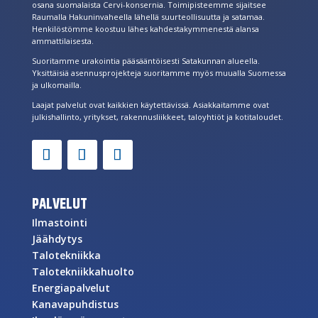
osana suomalaista Cervi-konsernia. Toimipisteemme sijaitsee
Raumalla Hakuninvaheella lähellä suurteollisuutta ja satamaa.
Henkilöstömme koostuu lähes kahdestakymmenestä alansa
ammattilaisesta.
Suoritamme urakointia pääsääntöisesti Satakunnan alueella.
Yksittäisiä asennusprojekteja suoritamme myös muualla Suomessa
ja ulkomailla.
Laajat palvelut ovat kaikkien käytettävissä. Asiakkaitamme ovat
julkishallinto, yritykset, rakennusliikkeet, taloyhtiöt ja kotitaloudet.
PALVELUT
Ilmastointi
Jäähdytys
Talotekniikka
Talotekniikkahuolto
Energiapalvelut
Kanavapuhdistus