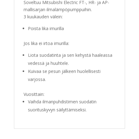
Soveltuu Mitsubishi Electric FT-, HR- ja AP-
MITSUBISHI
mallisarjan ilmalämpöpumppuihin.
ELECTRIC
3 kuukauden välein:
FT-,
AP-
Poista lika imurilla
JA
HR-
Jos lika ei irtoa imurilla:
MALLIT
määrä
Liota suodatinta ja sen kehystä haaleassa
vedessä ja huuhtele.
Kuivaa se pesun jälkeen huolellisesti
varjossa.
Vuosittain:
Vaihda ilmanpuhdistimen suodatin
suorituskyvyn säilyttämiseksi.