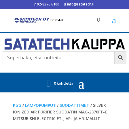
02-8376 6100
info@satatech.fi
0 kohdetta
Koti
/
LÄMPÖPUMPUT
/
SUODATTIMET
/ SILVER-
IONIZED AIR PURIFIER SUODATIN MAC-2370FT-E
MITSUBISHI ELECTRIC FT-, AP- JA HR-MALLIT