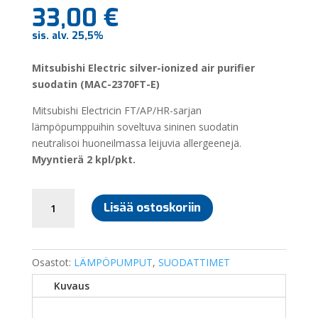
33,00
€
sis. alv. 25,5%
Mitsubishi Electric silver-ionized air purifier
suodatin (MAC-2370FT-E)
Mitsubishi Electricin FT/AP/HR-sarjan
lämpöpumppuihin soveltuva sininen suodatin
neutralisoi huoneilmassa leijuvia allergeenejä.
Myyntierä 2 kpl/pkt.
SILVER-
Lisää ostoskoriin
IONIZED
AIR
PURIFIER
SUODATIN
Osastot:
LÄMPÖPUMPUT
,
SUODATTIMET
MAC-
Kuvaus
2370FT-
E