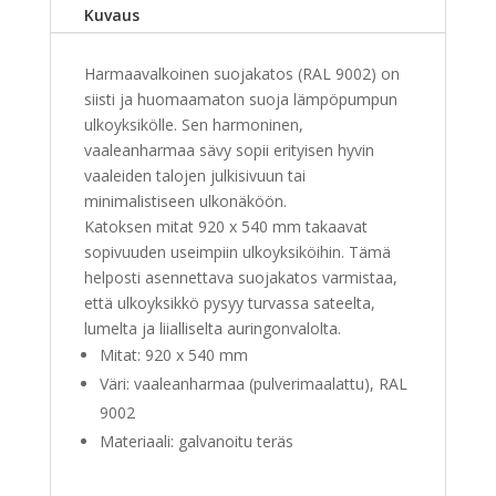
Kuvaus
Harmaavalkoinen suojakatos (RAL 9002) on
siisti ja huomaamaton suoja lämpöpumpun
ulkoyksikölle. Sen harmoninen,
vaaleanharmaa sävy sopii erityisen hyvin
vaaleiden talojen julkisivuun tai
minimalistiseen ulkonäköön.
Katoksen mitat 920 x 540 mm takaavat
sopivuuden useimpiin ulkoyksiköihin. Tämä
helposti asennettava suojakatos varmistaa,
että ulkoyksikkö pysyy turvassa sateelta,
lumelta ja liialliselta auringonvalolta.
Mitat: 920 x 540 mm
Väri: vaaleanharmaa (pulverimaalattu), RAL
9002
Materiaali: galvanoitu teräs