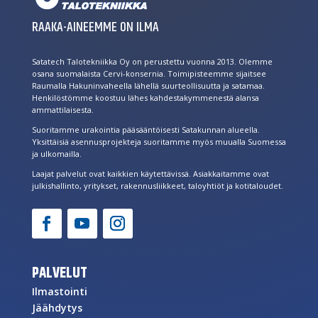
RAAKA-AINEEMME ON ILMA
Satatech Talotekniikka Oy on perustettu vuonna 2013. Olemme
osana suomalaista Cervi-konsernia. Toimipisteemme sijaitsee
Raumalla Hakuninvaheella lähellä suurteollisuutta ja satamaa.
Henkilöstömme koostuu lähes kahdestakymmenestä alansa
ammattilaisesta.
Suoritamme urakointia pääsääntöisesti Satakunnan alueella.
Yksittäisiä asennusprojekteja suoritamme myös muualla Suomessa
ja ulkomailla.
Laajat palvelut ovat kaikkien käytettävissä. Asiakkaitamme ovat
julkishallinto, yritykset, rakennusliikkeet, taloyhtiöt ja kotitaloudet.
PALVELUT
Ilmastointi
Jäähdytys