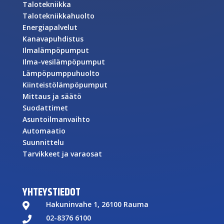
Talotekniikka
Talotekniikkahuolto
Energiapalvelut
Kanavapuhdistus
Ilmalämpöpumput
Ilma-vesilämpöpumput
Lämpöpumppuhuolto
Kiinteistölämpöpumput
Mittaus ja säätö
Suodattimet
Asuntoilmanvaihto
Automaatio
Suunnittelu
Tarvikkeet ja varaosat
YHTEYSTIEDOT
Hakuninvahe 1, 26100 Rauma

02-8376 6100
