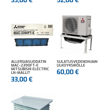
33,00
€
52,00
€
ALLERGIASUODATIN
SULATUSVEDENOHJAIN
MAC-2390FT-E
ULKOYKSIKÖLLE
MITSUBISHI ELECTRIC
60,00
€
LN-MALLIT
33,00
€