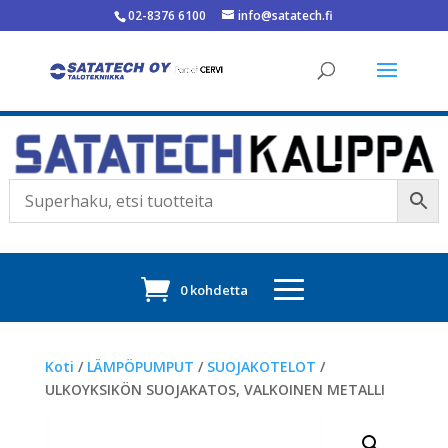
02-8376 6100
info@satatech.fi
0 kohdetta
Koti
/
LÄMPÖPUMPUT
/
SUOJAKOTELOT
/
ULKOYKSIKÖN SUOJAKATOS, VALKOINEN METALLI