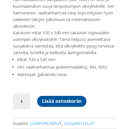
huomaamaton suoja lämpöpumpun ulkoyksikölle. Sen
harmoninen, vaaleanharmaa sävy sopii erityisen hyvin
vaaleiden talojen julkisivuun tai minimalistiseen
ulkonäköön.
Katoksen mitat 920 x 540 mm takaavat sopivuuden
useimpiin ulkoyksiköihin. Tämä helposti asennettava
suojakatos varmistaa, että ulkoyksikkö pysyy turvassa
sateelta, lumelta ja liialliselta auringonvalolta.
Mitat: 920 x 540 mm
Väri: vaaleanharmaa (pulverimaalattu), RAL 9002
Materiaali: galvanoitu teräs
ULKOYKSIKÖN
Lisää ostoskoriin
SUOJAKATOS,
VALKOINEN
METALLI
määrä
Osastot:
LÄMPÖPUMPUT
,
SUOJAKOTELOT