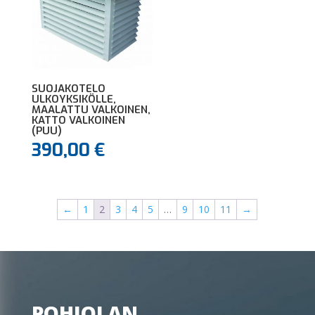
SUOJAKOTELO
ULKOYKSIKÖLLE,
MAALATTU VALKOINEN,
KATTO VALKOINEN
(PUU)
390,00
€
←
1
2
3
4
5
…
9
10
11
→
POHJOLAN