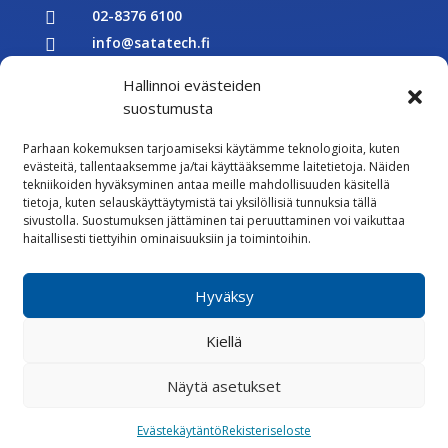
02-8376 6100

info@satatech.fi

Puhelinvaihde arkisin 7.00-16.00

Hallinnoi evästeiden
Y-tunnus: 2575266-3

suostumusta

Parhaan kokemuksen tarjoamiseksi käytämme teknologioita, kuten
Töihin meille
evästeitä, tallentaaksemme ja/tai käyttääksemme laitetietoja. Näiden

tekniikoiden hyväksyminen antaa meille mahdollisuuden käsitellä
Lähetä meille palautetta
tietoja, kuten selauskäyttäytymistä tai yksilöllisiä tunnuksia tällä
sivustolla. Suostumuksen jättäminen tai peruuttaminen voi vaikuttaa

Seuraa meitä Facebookissa
haitallisesti tiettyihin ominaisuuksiin ja toimintoihin.

Seuraa meitä Instagramissa
Hyväksy
Vastuullisuus
Kiellä
Whistleblowing
Rekisteriseloste
Evästekäytännöt
Näytä asetukset
Evästekäytäntö
Rekisteriseloste
©
2026 Satatech Talotekniikka Oy