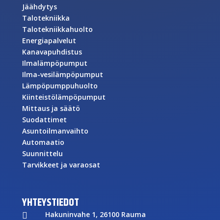
Jäähdytys
Talotekniikka
Talotekniikkahuolto
Energiapalvelut
Kanavapuhdistus
Ilmalämpöpumput
Ilma-vesilämpöpumput
Lämpöpumppuhuolto
Kiinteistölämpöpumput
Mittaus ja säätö
Suodattimet
Asuntoilmanvaihto
Automaatio
Suunnittelu
Tarvikkeet ja varaosat
YHTEYSTIEDOT
Hakuninvahe 1, 26100 Rauma
