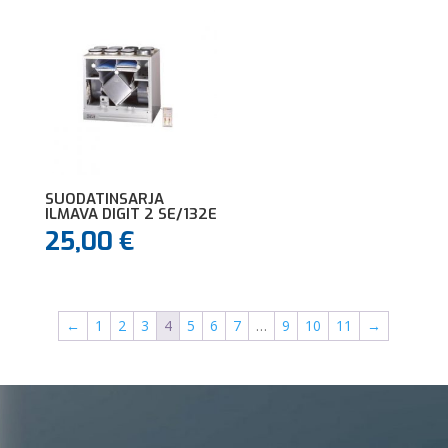
SUODATINSARJA
ILMAVA DIGIT 2 SE/132E
25,00
€
←
1
2
3
4
5
6
7
…
9
10
11
→