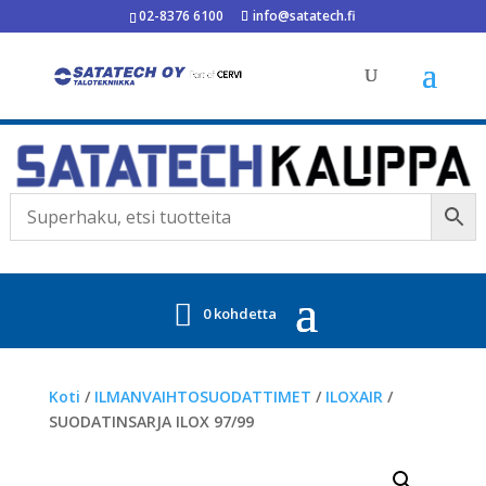
02-8376 6100
info@satatech.fi
0 kohdetta
Koti
/
ILMANVAIHTOSUODATTIMET
/
ILOXAIR
/
SUODATINSARJA ILOX 97/99