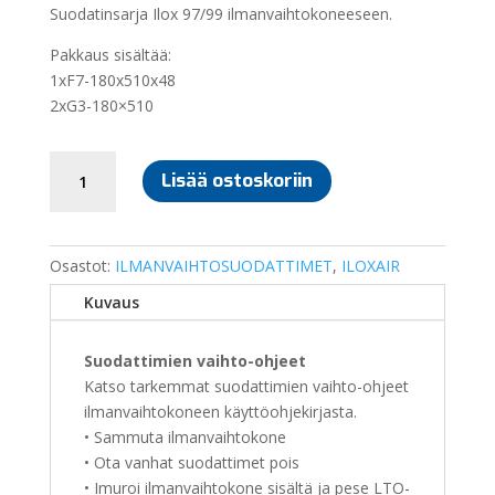
Suodatinsarja Ilox 97/99 ilmanvaihtokoneeseen.
Pakkaus sisältää:
1xF7-180x510x48
2xG3-180×510
SUODATINSARJA
Lisää ostoskoriin
ILOX
97/99
määrä
Osastot:
ILMANVAIHTOSUODATTIMET
,
ILOXAIR
Kuvaus
Suodattimien vaihto-ohjeet
Katso tarkemmat suodattimien vaihto-ohjeet
ilmanvaihtokoneen käyttöohjekirjasta.
• Sammuta ilmanvaihtokone
• Ota vanhat suodattimet pois
• Imuroi ilmanvaihtokone sisältä ja pese LTO-