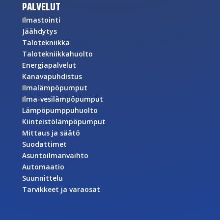
PALVELUT
Ilmastointi
Jäähdytys
Talotekniikka
Talotekniikkahuolto
Energiapalvelut
Kanavapuhdistus
Ilmalämpöpumput
Ilma-vesilämpöpumput
Lämpöpumppuhuolto
Kiinteistölämpöpumput
Mittaus ja säätö
Suodattimet
Asuntoilmanvaihto
Automaatio
Suunnittelu
Tarvikkeet ja varaosat