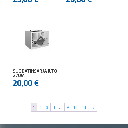
SUODATINSARJA ILTO
270M
20,00
€
1
2
3
4
…
9
10
11
→