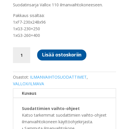
Suodatinsarja Vallox 110 ilmanvaihtokoneeseen.
Pakkaus sisältää:
1xF7-230x248x96
1xG3-230×250
1xG3-260×400
SUODATINSARJA
Lisää ostoskoriin
VALLOX
110
määrä
Osastot:
ILMANVAIHTOSUODATTIMET
,
VALLOX/ILMAVA
Kuvaus
Suodattimien vaihto-ohjeet
Katso tarkemmat suodattimien vaihto-ohjeet
ilmanvaihtokoneen käyttöohjekirjasta.
• Sammuta ilmanvaihtokone