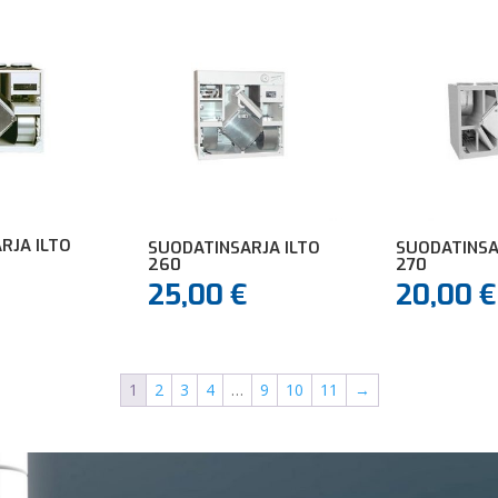
RJA ILTO
SUODATINSARJA ILTO
SUODATINSA
260
270
25,00
€
20,00
€
1
2
3
4
…
9
10
11
→