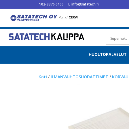
02-8376 6100
info@satatech.fi
HUOLTOPALVELUT
Koti
/
ILMANVAIHTOSUODATTIMET
/
KORVAU