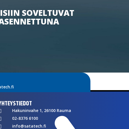
ISIIN SOVELTUVAT
ASENNETTUNA
ech.fi
YHTEYSTIEDOT
Hakuninvahe 1, 26100 Rauma

02-8376 6100

info@satatech.fi
