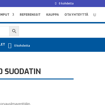
0 kohdetta
UMPUT
REFERENSSIT
KAUPPA
OTA YHTEYTTÄ
LET
0 kohdetta
0 SUODATIN
rvausilmaventtiiliin.