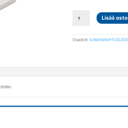
MOBAIR
Lisää osto
2020
SUODATIN
määrä
Osastot:
ILMANVAIHTOSUOD
iiliin.