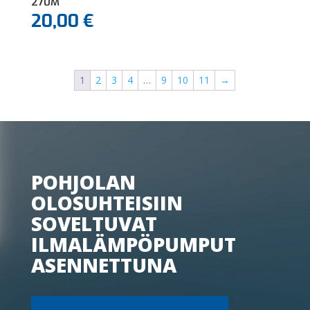
270M
20,00
€
1
2
3
4
…
9
10
11
→
POHJOLAN
OLOSUHTEISIIN
SOVELTUVAT
ILMALÄMPÖPUMPUT
ASENNETTUNA