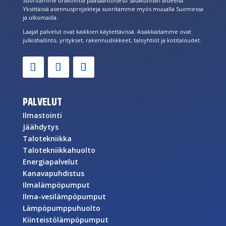
Suoritamme urakointia pääsääntöisesti Satakunnan alueella.
Yksittäisiä asennusprojekteja suoritamme myös muualla Suomessa
ja ulkomailla.
Laajat palvelut ovat kaikkien käytettävissä. Asiakkaitamme ovat
julkishallinto, yritykset, rakennusliikkeet, taloyhtiöt ja kotitaloudet.
PALVELUT
Ilmastointi
Jäähdytys
Talotekniikka
Talotekniikkahuolto
Energiapalvelut
Kanavapuhdistus
Ilmalämpöpumput
Ilma-vesilämpöpumput
Lämpöpumppuhuolto
Kiinteistölämpöpumput