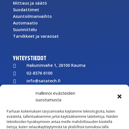
Mittaus ja säätö
Suodattimet
Asuntoilmanvaihto
Automaatio
Suunnittelu
Tarvikkeet ja varaosat
YHTEYSTIEDOT
Hakuninvahe 1, 26100 Rauma

02-8376 6100

info@satatech.fi

Puhelinvaihde arkisin 7.00-16.00

Hallinnoi evästeiden
Y-tunnus: 2575266-3

suostumusta

Parhaan kokemuksen tarjoamiseksi käytämme teknologioita, kuten
Töihin meille
evästeitä, tallentaaksemme ja/tai käyttääksemme laitetietoja. Näiden

tekniikoiden hyväksyminen antaa meille mahdollisuuden käsitellä
Lähetä meille palautetta
tietoja, kuten selauskäyttäytymistä tai yksilöllisiä tunnuksia tällä