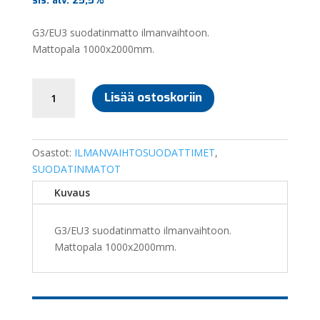
sis. alv. 25,5%
G3/EU3 suodatinmatto ilmanvaihtoon.
Mattopala 1000x2000mm.
SUODATINMATTO
Lisää ostoskoriin
G3/EU3
1000x2000MM
määrä
Osastot:
ILMANVAIHTOSUODATTIMET
,
SUODATINMATOT
Kuvaus
G3/EU3 suodatinmatto ilmanvaihtoon.
Mattopala 1000x2000mm.