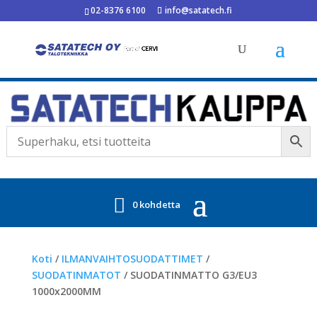
02-8376 6100
info@satatech.fi
0 kohdetta
Koti
/
ILMANVAIHTOSUODATTIMET
/
SUODATINMATOT
/ SUODATINMATTO G3/EU3
1000x2000MM