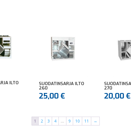
RJA ILTO
SUODATINSARJA ILTO
SUODATINSA
260
270
25,00
€
20,00
€
1
2
3
4
…
9
10
11
→