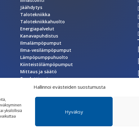
Ilmastointi
Jäähdytys
Talotekniikka
Talotekniikkahuolto
Energiapalvelut
Kanavapuhdistus
Ilmalämpöpumput
Ilma-vesilämpöpumput
Lämpöpumppuhuolto
Kiinteistölämpöpumput
Mittaus ja säätö
Suodattimet
Asuntoilmanvaihto
Hallinnoi evästeiden suostumusta
Automaatio
itä,
Suunnittelu
hyväksyminen
Tarvikkeet ja varaosat
i yksilöllisiä
Hyväksy
 vaikuttaa