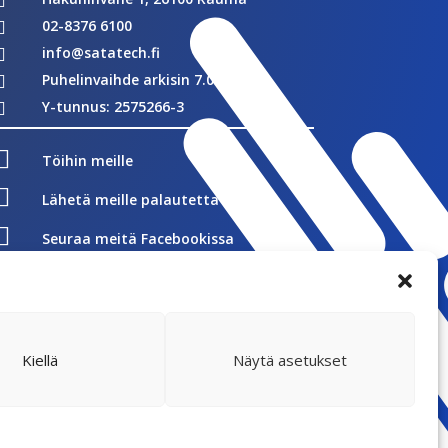

02-8376 6100

info@satatech.fi

Puhelinvaihde arkisin 7.00-16.00

Y-tunnus: 2575266-3


Töihin meille

Lähetä meille palautetta

Seuraa meitä Facebookissa

Seuraa meitä Instagramissa
Vastuullisuus
Whistleblowing
Kiellä
Näytä asetukset
Rekisteriseloste
Evästekäytännöt