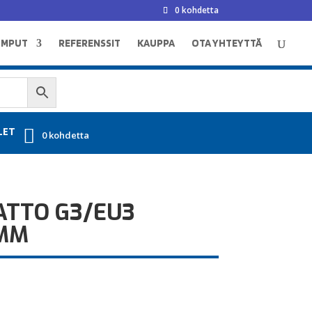
0 kohdetta
UMPUT
REFERENSSIT
KAUPPA
OTA YHTEYTTÄ
LET
0 kohdetta
TTO G3/EU3
MM