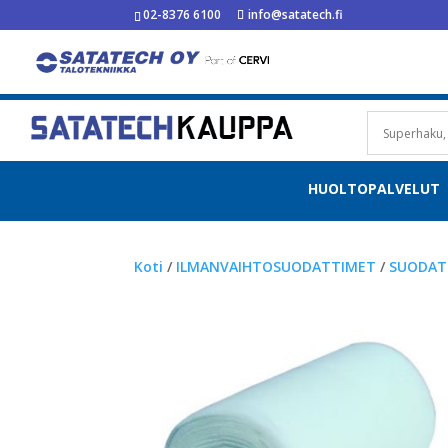
02-8376 6100
info@satatech.fi
HUOLTOPALVELUT
Koti
/
ILMANVAIHTOSUODATTIMET
/
SUODAT