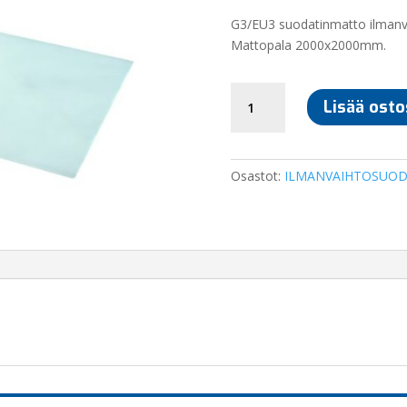
G3/EU3 suodatinmatto ilmanv
Mattopala 2000x2000mm.
SUODATINMATTO
Lisää osto
G3/EU3
2000x2000MM
määrä
Osastot:
ILMANVAIHTOSUOD