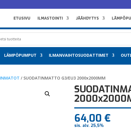
ETUSIVU
ILMASTOINTI
JÄÄHDYTYS
LÄMPÖP
LÄMPÖPUMPUT
ILMANVAIHTOSUODATTIMET
OUT
INMATOT
/ SUODATINMATTO G3/EU3 2000x2000MM
SUODATINMA
2000x2000
64,00
€
sis. alv. 25,5%