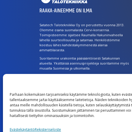
RAAKA-AINEEMME ON ILMA
Satatech Talotekniikka Oy on perustettu vuonna 2013.
Olemme osana suomalaista Cervi-konsernia.
Toimipisteemme sijaitsee Raumalla Hakuninvaheella
lähellä suurteollisuutta ja satamaa. Henkilöstömme
koostuu lähes kahdestakymmenestä alansa
ammattilaisesta.
Suoritamme urakointia pääsääntöisesti Satakunnan
alueella. Yksittäisiä asennusprojekteja suoritamme myös
muualla Suomessa ja ulkomailla.
Laajat palvelut ovat kaikkien käytettävissä. Asiakkaitamme
ovat julkishallinto, yritykset, rakennusliikkeet, taloyhtiöt ja
kotitaloudet.
Parhaan kokemuksen tarjoamiseksi käytämme teknologioita, kuten eväste
tallentaaksemme ja/tai käyttääksemme laitetietoja. Näiden tekniikoiden 
antaa meille mahdollisuuden käsitellä tietoja, kuten selauskäyttäytymistä ta
tunnuksia tällä sivustolla. Suostumuksen jättäminen tai peruuttaminen voi
haitallisesti tiettyihin ominaisuuksiin ja toimintoihin.
Evästekäytäntö
Rekisteriseloste