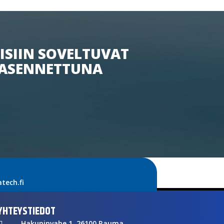
ISIIN SOVELTUVAT
ASENNETTUNA
ech.fi
YHTEYSTIEDOT
Hakuninvahe 1, 26100 Rauma