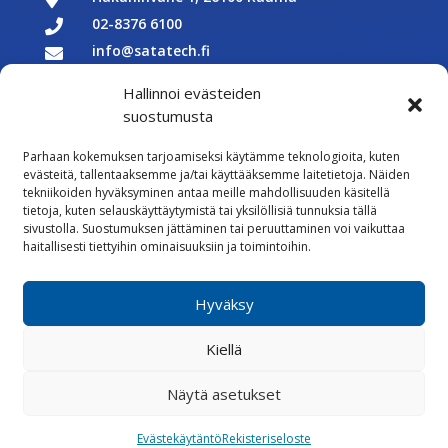
02-8376 6100

info@satatech.fi

Puhelinvaihde arkisin 7.00-16.00

Hallinnoi evästeiden
Y-tunnus: 2575266-3

suostumusta

Parhaan kokemuksen tarjoamiseksi käytämme teknologioita, kuten
Töihin meille
evästeitä, tallentaaksemme ja/tai käyttääksemme laitetietoja. Näiden

tekniikoiden hyväksyminen antaa meille mahdollisuuden käsitellä
Lähetä meille palautetta
tietoja, kuten selauskäyttäytymistä tai yksilöllisiä tunnuksia tällä
sivustolla. Suostumuksen jättäminen tai peruuttaminen voi vaikuttaa

Seuraa meitä Facebookissa
haitallisesti tiettyihin ominaisuuksiin ja toimintoihin.

Seuraa meitä Instagramissa
Hyväksy
Vastuullisuus
Kiellä
Whistleblowing
Rekisteriseloste
Evästekäytännöt
Näytä asetukset
Evästekäytäntö
Rekisteriseloste
©
2026 Satatech Talotekniikka Oy