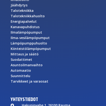
Jäähdytys
Talotekniikka
Talotekniikkahuolto
Energiapalvelut
Kanavapuhdistus
Ilmalämpöpumput
Ilma-vesilämpöpumput
Lämpöpumppuhuolto
Kiinteistölämpöpumput
Mittaus ja säätö
Suodattimet
Asuntoilmanvaihto
Automaatio
Suunnittelu
Tarvikkeet ja varaosat
YHTEYSTIEDOT
Hakuninvahe 1, 26100 Rauma
