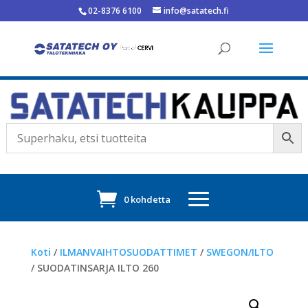
02-8376 6100
info@satatech.fi
0 kohdetta
Koti
/
ILMANVAIHTOSUODATTIMET
/
SWEGON/ILTO
/ SUODATINSARJA ILTO 260