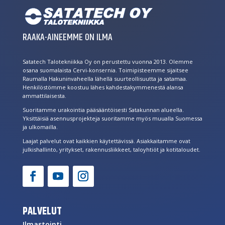
RAAKA-AINEEMME ON ILMA
Satatech Talotekniikka Oy on perustettu vuonna 2013. Olemme
osana suomalaista Cervi-konsernia. Toimipisteemme sijaitsee
Raumalla Hakuninvaheella lähellä suurteollisuutta ja satamaa.
Henkilöstömme koostuu lähes kahdestakymmenestä alansa
ammattilaisesta.
Suoritamme urakointia pääsääntöisesti Satakunnan alueella.
Yksittäisiä asennusprojekteja suoritamme myös muualla Suomessa
ja ulkomailla.
Laajat palvelut ovat kaikkien käytettävissä. Asiakkaitamme ovat
julkishallinto, yritykset, rakennusliikkeet, taloyhtiöt ja kotitaloudet.
PALVELUT
Ilmastointi