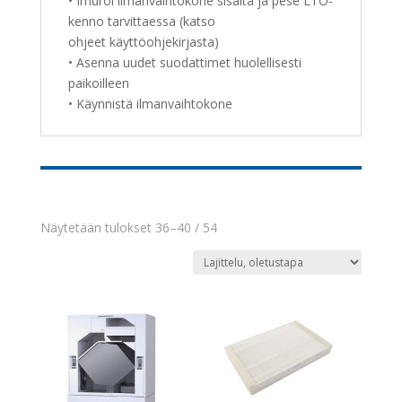
• Imuroi ilmanvaihtokone sisältä ja pese LTO-
kenno tarvittaessa (katso
ohjeet käyttöohjekirjasta)
• Asenna uudet suodattimet huolellisesti
paikoilleen
• Käynnistä ilmanvaihtokone
Näytetään tulokset 36–40 / 54