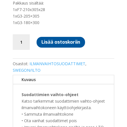
Pakkaus sisältää:
1xF7-210x305x28
1xG3-205×305
1xG3-180×300
SUODATINSARJA
Lisää ostoskoriin
ILTO
260
määrä
Osastot:
ILMANVAIHTOSUODATTIMET
,
SWEGON/ILTO
Kuvaus
Suodattimien vaihto-ohjeet
Katso tarkemmat suodattimien vaihto-ohjeet
ilmanvaihtokoneen käyttöohjekirjasta.
• Sammuta ilmanvaihtokone
• Ota vanhat suodattimet pois