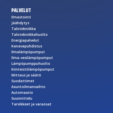
PALVELUT
Ilmastointi
Jäähdytys
Talotekniikka
Talotekniikkahuolto
Energiapalvelut
Kanavapuhdistus
Ilmalämpöpumput
Ilma-vesilämpöpumput
Lämpöpumppuhuolto
Kiinteistölämpöpumput
Mittaus ja säätö
Suodattimet
Asuntoilmanvaihto
Automaatio
Suunnittelu
Tarvikkeet ja varaosat