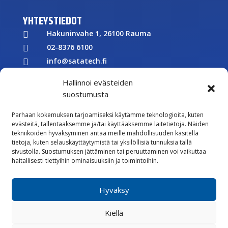
YHTEYSTIEDOT
Hakuninvahe 1, 26100 Rauma

02-8376 6100

info@satatech.fi

Puhelinvaihde arkisin 7.00-16.00

Hallinnoi evästeiden
Y-tunnus: 2575266-3

suostumusta

Parhaan kokemuksen tarjoamiseksi käytämme teknologioita, kuten
Töihin meille
evästeitä, tallentaaksemme ja/tai käyttääksemme laitetietoja. Näiden

tekniikoiden hyväksyminen antaa meille mahdollisuuden käsitellä
Lähetä meille palautetta
tietoja, kuten selauskäyttäytymistä tai yksilöllisiä tunnuksia tällä
sivustolla. Suostumuksen jättäminen tai peruuttaminen voi vaikuttaa

Seuraa meitä Facebookissa
haitallisesti tiettyihin ominaisuuksiin ja toimintoihin.

Seuraa meitä Instagramissa
Hyväksy
Vastuullisuus
Kiellä
Whistleblowing
Rekisteriseloste