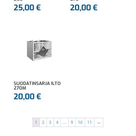
25,00
€
20,00
€
SUODATINSARJA ILTO
270M
20,00
€
1
2
3
4
…
9
10
11
→