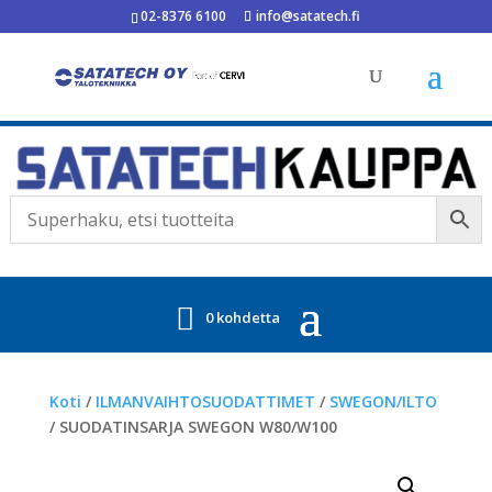
02-8376 6100
info@satatech.fi
0 kohdetta
Koti
/
ILMANVAIHTOSUODATTIMET
/
SWEGON/ILTO
/ SUODATINSARJA SWEGON W80/W100