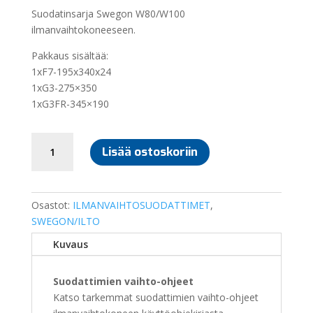
Suodatinsarja Swegon W80/W100
ilmanvaihtokoneeseen.
Pakkaus sisältää:
1xF7-195x340x24
1xG3-275×350
1xG3FR-345×190
SUODATINSARJA
Lisää ostoskoriin
SWEGON
W80/W100
määrä
Osastot:
ILMANVAIHTOSUODATTIMET
,
SWEGON/ILTO
Kuvaus
Suodattimien vaihto-ohjeet
Katso tarkemmat suodattimien vaihto-ohjeet