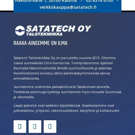
Hakuninvahe 1, 26100 Rauma - 02-8376 6100 -
verkkokauppa@satatech.fi
RAAKA-AINEEMME ON ILMA
Satatech Talotekniikka Oy on perustettu vuonna 2013. Olemme
osana suomalaista Cervi-konsernia. Toimipisteemme sijaitsee
Raumalla Hakuninvaheella lähellä suurteollisuutta ja satamaa.
Henkilöstömme koostuu lähes kahdestakymmenestä alansa
ammattilaisesta.
Suoritamme urakointia pääsääntöisesti Satakunnan alueella.
Yksittäisiä asennusprojekteja suoritamme myös muualla Suomessa
ja ulkomailla.
Laajat palvelut ovat kaikkien käytettävissä. Asiakkaitamme ovat
julkishallinto, yritykset, rakennusliikkeet, taloyhtiöt ja kotitaloudet.