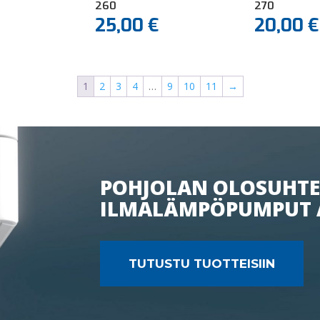
260
270
25,00
€
20,00
€
1
2
3
4
…
9
10
11
→
POHJOLAN OLOSUHTE
ILMALÄMPÖPUMPUT 
TUTUSTU TUOTTEISIIN