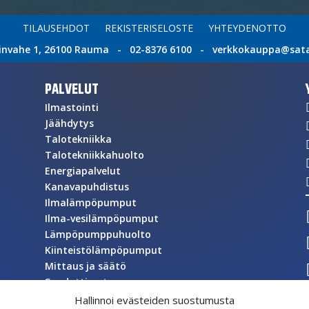
TILAUSEHDOT
REKISTERISELOSTE
YHTEYDENOTTO
invahe 1, 26100 Rauma - 02-8376 6100 - verkkokauppa@satat
PALVELUT
Ilmastointi
Jäähdytys
Talotekniikka
Talotekniikkahuolto
Energiapalvelut
Kanavapuhdistus
Ilmalämpöpumput
Ilma-vesilämpöpumput
Lämpöpumppuhuolto
Kiinteistölämpöpumput
Mittaus ja säätö
Suodattimet
Asuntoilmanvaihto
Hallinnoi evästeiden suostumusta