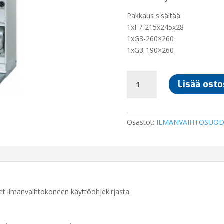
Pakkaus sisältää:
1xF7-215x245x28
1xG3-260×260
1xG3-190×260
SUODATINSARJA
Lisää osto
ILMAVA
70/90
määrä
Osastot:
ILMANVAIHTOSUOD
t ilmanvaihtokoneen käyttöohjekirjasta.