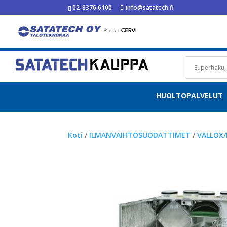
02-8376 6100
info@satatech.fi
HUOLTOPALVELUT
Koti
/
ILMANVAIHTOSUODATTIMET
/
VALLOX/