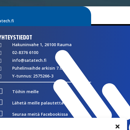
ech.fi
YHTEYSTIEDOT
Hakuninvahe 1, 26100 Rauma

02-8376 6100

info@satatech.fi

Puhelinvaihde arkisin 7.00-16.00

Y-tunnus: 2575266-3


Töihin meille

Lähetä meille palautetta

Seuraa meitä Facebookissa

Seuraa meitä Instagramissa