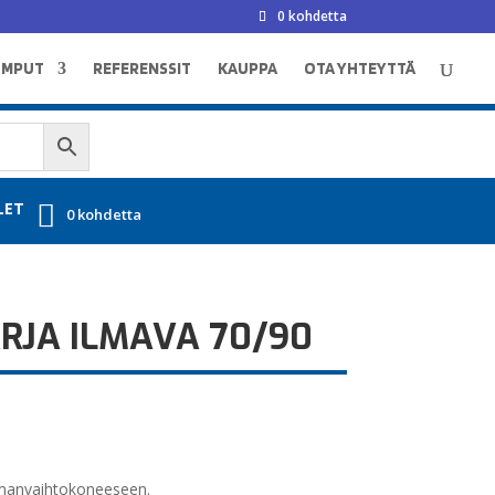
0 kohdetta
UMPUT
REFERENSSIT
KAUPPA
OTA YHTEYTTÄ
LET
0 kohdetta
RJA ILMAVA 70/90
lmanvaihtokoneeseen.