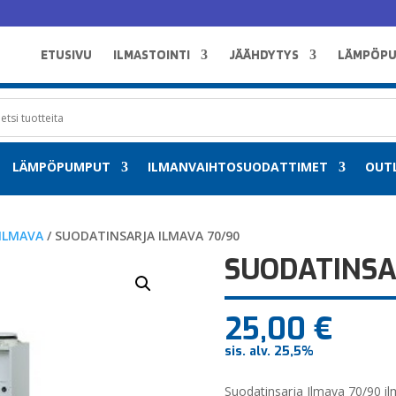
ETUSIVU
ILMASTOINTI
JÄÄHDYTYS
LÄMPÖP
LÄMPÖPUMPUT
ILMANVAIHTOSUODATTIMET
OUT
ILMAVA
/ SUODATINSARJA ILMAVA 70/90
SUODATINSA
25,00
€
sis. alv. 25,5%
Suodatinsarja Ilmava 70/90 i