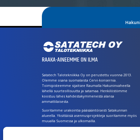
Hakun
RAAKA-AINEEMME ON ILMA
Satatech Talotekniikka Oy on perustettu vuonna 2013.
Olemme osana suomalaista Cervi-konsernia.
Toimipisteemme sijaitsee Raumalla Hakuninvaheella
lähellä suurteollisuutta ja satamaa. Henkilöstömme
koostuu lähes kahdestakymmenestä alansa
ammattilaisesta.
Suoritamme urakointia pääsääntöisesti Satakunnan
alueella. Yksittäisiä asennusprojekteja suoritamme myös
muualla Suomessa ja ulkomailla.
Laajat palvelut ovat kaikkien käytettävissä. Asiakkaitamme
ovat julkishallinto, yritykset, rakennusliikkeet, taloyhtiöt ja