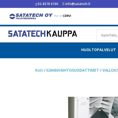
02-8376 6100
info@satatech.fi
HUOLTOPALVELUT
Koti
/
ILMANVAIHTOSUODATTIMET
/
VALLOX/