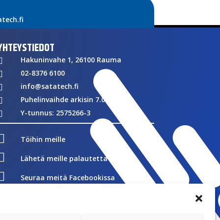
ech.fi
YHTEYSTIEDOT
Hakuninvahe 1, 26100 Rauma

02-8376 6100

info@satatech.fi

Puhelinvaihde arkisin 7.00-16.00

Y-tunnus: 2575266-3


Töihin meille

Lähetä meille palautetta

Seuraa meitä Facebookissa

Seuraa meitä Instagramissa