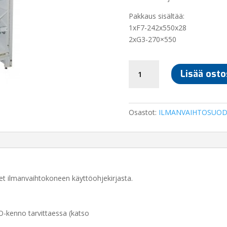
Pakkaus sisältää:
1xF7-242x550x28
2xG3-270×550
SUODATINSARJA
Lisää osto
VALLOX
280
määrä
Osastot:
ILMANVAIHTOSUOD
t ilmanvaihtokoneen käyttöohjekirjasta.
O-kenno tarvittaessa (katso