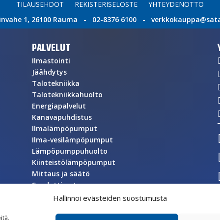
TILAUSEHDOT
REKISTERISELOSTE
YHTEYDENOTTO
invahe 1, 26100 Rauma - 02-8376 6100 - verkkokauppa@satat
PALVELUT
Ilmastointi
Jäähdytys
Talotekniikka
Talotekniikkahuolto
Energiapalvelut
Kanavapuhdistus
Ilmalämpöpumput
Ilma-vesilämpöpumput
Lämpöpumppuhuolto
Kiinteistölämpöpumput
Mittaus ja säätö
Suodattimet
Asuntoilmanvaihto
Hallinnoi evästeiden suostumusta
Automaatio
itä,
Suunnittelu