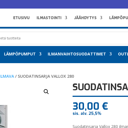
ETUSIVU
ILMASTOINTI
JÄÄHDYTYS
LÄMPÖP
LÄMPÖPUMPUT
ILMANVAIHTOSUODATTIMET
OUT
ILMAVA
/ SUODATINSARJA VALLOX 280
SUODATINSA
30,00
€
sis. alv. 25,5%
Suodatinsarja Vallox 280 ilm