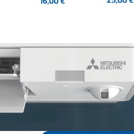
25,00
€
16,00
€