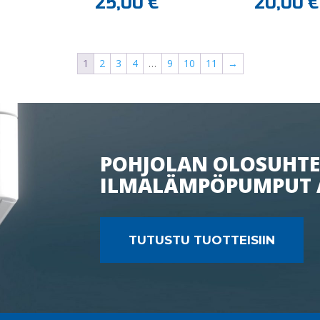
25,00
€
20,00
€
1
2
3
4
…
9
10
11
→
POHJOLAN OLOSUHTE
ILMALÄMPÖPUMPUT 
TUTUSTU TUOTTEISIIN