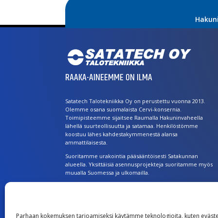
Hakun
RAAKA-AINEEMME ON ILMA
Satatech Talotekniikka Oy on perustettu vuonna 2013.
Olemme osana suomalaista Cervi-konsernia.
Toimipisteemme sijaitsee Raumalla Hakuninvaheella
lähellä suurteollisuutta ja satamaa. Henkilöstömme
koostuu lähes kahdestakymmenestä alansa
ammattilaisesta.
Suoritamme urakointia pääsääntöisesti Satakunnan
alueella. Yksittäisiä asennusprojekteja suoritamme myös
muualla Suomessa ja ulkomailla.
Laajat palvelut ovat kaikkien käytettävissä. Asiakkaitamme
ovat julkishallinto, yritykset, rakennusliikkeet, taloyhtiöt ja
kotitaloudet.
Parhaan kokemuksen tarjoamiseksi käytämme teknologioita, kuten eväste