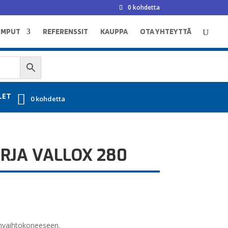
0 kohdetta
UMPUT
REFERENSSIT
KAUPPA
OTA YHTEYTTÄ
LET
0 kohdetta
RJA VALLOX 280
anvaihtokoneeseen.