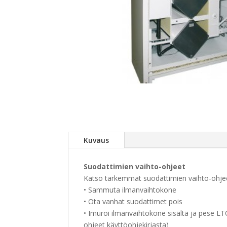
Kuvaus
Suodattimien vaihto-ohjeet
Katso tarkemmat suodattimien vaihto-ohjee
• Sammuta ilmanvaihtokone
• Ota vanhat suodattimet pois
• Imuroi ilmanvaihtokone sisältä ja pese LT
ohjeet käyttöohjekirjasta)