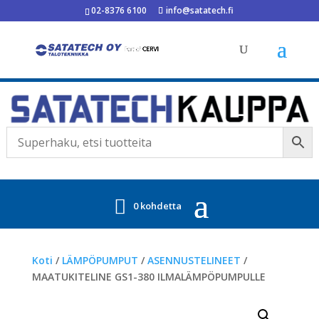
02-8376 6100
info@satatech.fi
0 kohdetta
Koti
/
LÄMPÖPUMPUT
/
ASENNUSTELINEET
/
MAATUKITELINE GS1-380 ILMALÄMPÖPUMPULLE