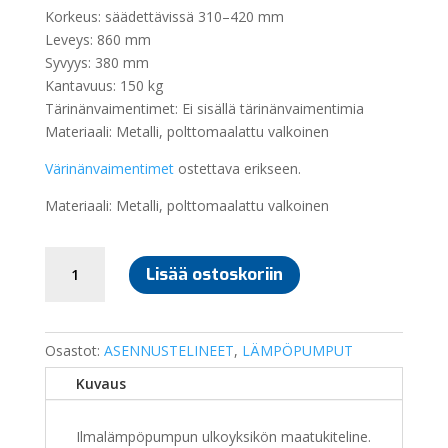
Korkeus: säädettävissä 310–420 mm
Leveys: 860 mm
Syvyys: 380 mm
Kantavuus: 150 kg
Tärinänvaimentimet: Ei sisällä tärinänvaimentimia
Materiaali: Metalli, polttomaalattu valkoinen
Värinänvaimentimet
ostettava erikseen.
Materiaali: Metalli, polttomaalattu valkoinen
MAATUKITELINE
Lisää ostoskoriin
GS1-
380
ILMALÄMPÖPUMPULLE
määrä
Osastot:
ASENNUSTELINEET
,
LÄMPÖPUMPUT
Kuvaus
Ilmalämpöpumpun ulkoyksikön maatukiteline.