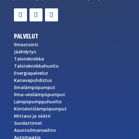
PALVELUT
Ilmastointi
Jäähdytys
Talotekniikka
Talotekniikkahuolto
Energiapalvelut
Kanavapuhdistus
Ilmalämpöpumput
Ilma-vesilämpöpumput
Lämpöpumppuhuolto
Kiinteistölämpöpumput
Mittaus ja säätö
Suodattimet
Asuntoilmanvaihto
Automaatio