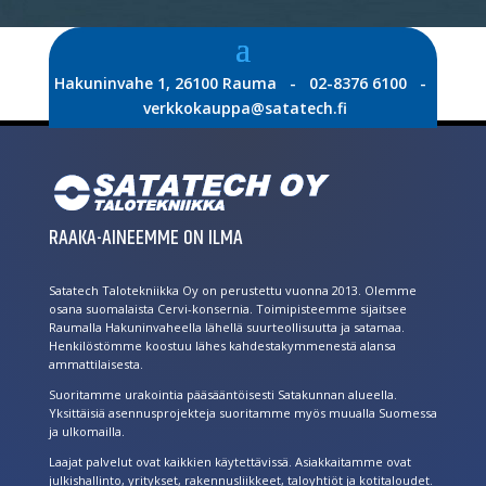
Hakuninvahe 1, 26100 Rauma - 02-8376 6100 -
verkkokauppa@satatech.fi
RAAKA-AINEEMME ON ILMA
Satatech Talotekniikka Oy on perustettu vuonna 2013. Olemme
osana suomalaista Cervi-konsernia. Toimipisteemme sijaitsee
Raumalla Hakuninvaheella lähellä suurteollisuutta ja satamaa.
Henkilöstömme koostuu lähes kahdestakymmenestä alansa
ammattilaisesta.
Suoritamme urakointia pääsääntöisesti Satakunnan alueella.
Yksittäisiä asennusprojekteja suoritamme myös muualla Suomessa
ja ulkomailla.
Laajat palvelut ovat kaikkien käytettävissä. Asiakkaitamme ovat
julkishallinto, yritykset, rakennusliikkeet, taloyhtiöt ja kotitaloudet.