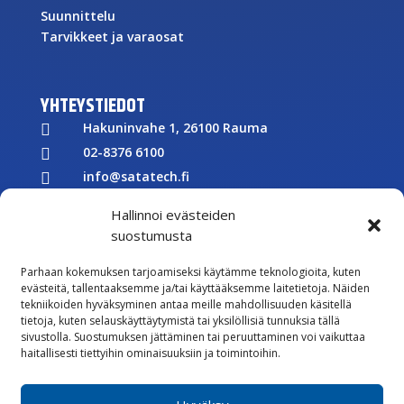
Suunnittelu
Tarvikkeet ja varaosat
YHTEYSTIEDOT
Hakuninvahe 1, 26100 Rauma

02-8376 6100

info@satatech.fi

Puhelinvaihde arkisin 7.00-16.00

Hallinnoi evästeiden
Y-tunnus: 2575266-3

suostumusta

Parhaan kokemuksen tarjoamiseksi käytämme teknologioita, kuten
Töihin meille
evästeitä, tallentaaksemme ja/tai käyttääksemme laitetietoja. Näiden

tekniikoiden hyväksyminen antaa meille mahdollisuuden käsitellä
Lähetä meille palautetta
tietoja, kuten selauskäyttäytymistä tai yksilöllisiä tunnuksia tällä
sivustolla. Suostumuksen jättäminen tai peruuttaminen voi vaikuttaa

Seuraa meitä Facebookissa
haitallisesti tiettyihin ominaisuuksiin ja toimintoihin.

Seuraa meitä Instagramissa