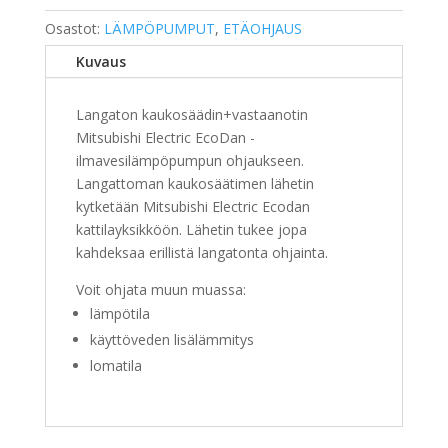
KAUKOSÄÄDIN
PAR-
Osastot:
LÄMPÖPUMPUT
,
ETÄOHJAUS
WT50R-
Kuvaus
E
+
Langaton kaukosäädin+vastaanotin
VASTAANOTIN
Mitsubishi Electric EcoDan -
PAR-
ilmavesilämpöpumpun ohjaukseen.
WR51R-
Langattoman kaukosäätimen lähetin
E
kytketään Mitsubishi Electric Ecodan
määrä
kattilayksikköön. Lähetin tukee jopa
kahdeksaa erillistä langatonta ohjainta.
Voit ohjata muun muassa:
lämpötila
käyttöveden lisälämmitys
lomatila