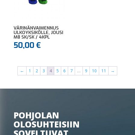
VÄRINÄNVAIMENNUS
ULKOYKSIKÖLLE, JOUSI
M8 SK/SK / 4KPL
50,00
€
←
1
2
3
4
5
6
7
…
9
10
11
→
POHJOLAN
OLOSUHTEISIIN
SOVELTUVAT