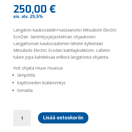
250,00
€
sis. alv. 25,5%
Langaton kaukosäädin+vastaanotin Mitsubishi Electric
EcoDan -lämmitysjärjestelmän ohjaukseen.
Langattoman kaukosäätimen lähetin kytketään
Mitsubishi Electric Ecodan kattilayksikköön. Lähetin
tukee jopa kahdeksaa erillistä langatonta ohjainta.
Voit ohjata muun muassa:
lämpötila
käyttöveden lisälämmitys
lomatila
MITSUBISHI
Lisää ostoskoriin
ECODAN
LANGATON