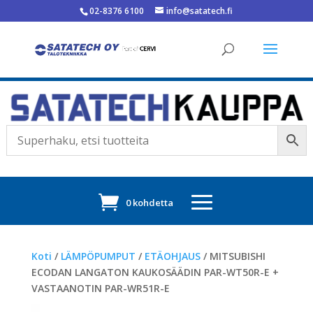
02-8376 6100
info@satatech.fi
0 kohdetta
Koti
/
LÄMPÖPUMPUT
/
ETÄOHJAUS
/ MITSUBISHI
ECODAN LANGATON KAUKOSÄÄDIN PAR-WT50R-E +
VASTAANOTIN PAR-WR51R-E