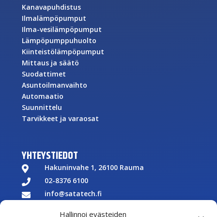
Kanavapuhdistus
Ilmalämpöpumput
Ilma-vesilämpöpumput
Lämpöpumppuhuolto
Kiinteistölämpöpumput
Mittaus ja säätö
Suodattimet
Asuntoilmanvaihto
Automaatio
Suunnittelu
Tarvikkeet ja varaosat
YHTEYSTIEDOT
Hakuninvahe 1, 26100 Rauma

02-8376 6100

info@satatech.fi

Puhelinvaihde arkisin 7.00-16.00

Hallinnoi evästeiden