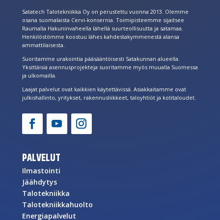
Satatech Talotekniikka Oy on perustettu vuonna 2013. Olemme
osana suomalaista Cervi-konsernia. Toimipisteemme sijaitsee
Raumalla Hakuninvaheella lähellä suurteollisuutta ja satamaa.
Henkilöstömme koostuu lähes kahdestakymmenestä alansa
ammattilaisesta.
Suoritamme urakointia pääsääntöisesti Satakunnan alueella.
Yksittäisiä asennusprojekteja suoritamme myös muualla Suomessa
ja ulkomailla.
Laajat palvelut ovat kaikkien käytettävissä. Asiakkaitamme ovat
julkishallinto, yritykset, rakennusliikkeet, taloyhtiöt ja kotitaloudet.
PALVELUT
Ilmastointi
Jäähdytys
Talotekniikka
Talotekniikkahuolto
Energiapalvelut