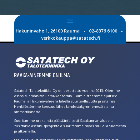
Hakuninvahe 1, 26100 Rauma - 02-8376 6100 -
verkkokauppa@satatech.fi
RAAKA-AINEEMME ON ILMA
Satatech Talotekniikka Oy on perustettu vuonna 2013. Olemme
osana suomalaista Cervi-konsernia. Toimipisteemme sijaitsee
Raumalla Hakuninvaheella lähellä suurteollisuutta ja satamaa.
Henkilöstömme koostuu lähes kahdestakymmenestä alansa
ammattilaisesta.
Suoritamme urakointia pääsääntöisesti Satakunnan alueella.
Yksittäisiä asennusprojekteja suoritamme myös muualla Suomessa
ja ulkomailla.
Laajat palvelut ovat kaikkien käytettävissä. Asiakkaitamme ovat