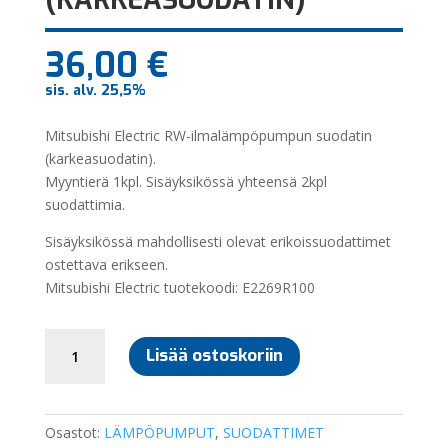
36,00
€
sis. alv. 25,5%
Mitsubishi Electric RW-ilmalämpöpumpun suodatin
(karkeasuodatin).
Myyntierä 1kpl. Sisäyksikössä yhteensä 2kpl
suodattimia.
Sisäyksikössä mahdollisesti olevat erikoissuodattimet
ostettava erikseen.
Mitsubishi Electric tuotekoodi: E2269R100
MITSUBISHI
Lisää ostoskoriin
ELECTRIC
RW
SUODATIN
(KARKEASUODATIN)
Osastot:
LÄMPÖPUMPUT
,
SUODATTIMET