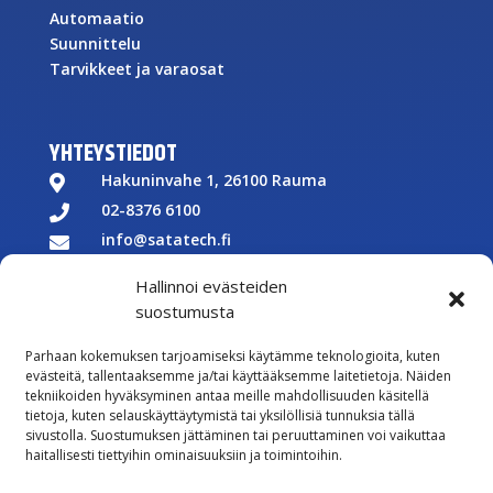
Automaatio
Suunnittelu
Tarvikkeet ja varaosat
YHTEYSTIEDOT
Hakuninvahe 1, 26100 Rauma

02-8376 6100

info@satatech.fi

Puhelinvaihde arkisin 7.00-16.00

Hallinnoi evästeiden
Y-tunnus: 2575266-3

suostumusta

Parhaan kokemuksen tarjoamiseksi käytämme teknologioita, kuten
Töihin meille
evästeitä, tallentaaksemme ja/tai käyttääksemme laitetietoja. Näiden

tekniikoiden hyväksyminen antaa meille mahdollisuuden käsitellä
Lähetä meille palautetta
tietoja, kuten selauskäyttäytymistä tai yksilöllisiä tunnuksia tällä
sivustolla. Suostumuksen jättäminen tai peruuttaminen voi vaikuttaa

Seuraa meitä Facebookissa
haitallisesti tiettyihin ominaisuuksiin ja toimintoihin.

Seuraa meitä Instagramissa