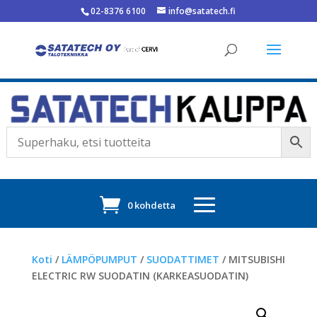
02-8376 6100
info@satatech.fi
0 kohdetta
Koti
/
LÄMPÖPUMPUT
/
SUODATTIMET
/ MITSUBISHI
ELECTRIC RW SUODATIN (KARKEASUODATIN)