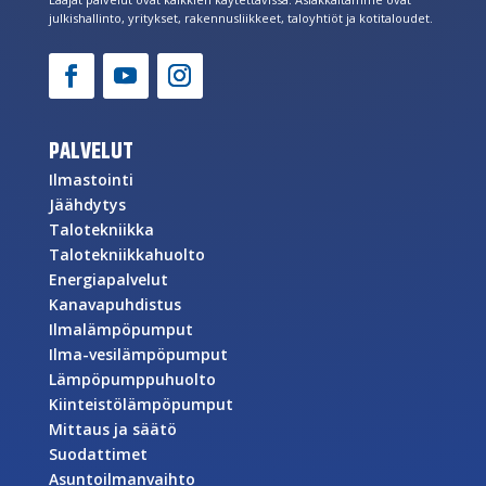
julkishallinto, yritykset, rakennusliikkeet, taloyhtiöt ja kotitaloudet.
PALVELUT
Ilmastointi
Jäähdytys
Talotekniikka
Talotekniikkahuolto
Energiapalvelut
Kanavapuhdistus
Ilmalämpöpumput
Ilma-vesilämpöpumput
Lämpöpumppuhuolto
Kiinteistölämpöpumput
Mittaus ja säätö
Suodattimet
Asuntoilmanvaihto