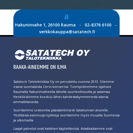
Hakuninvahe 1, 26100 Rauma - 02-8376 6100 -
verkkokauppa@satatech.fi
RAAKA-AINEEMME ON ILMA
Satatech Talotekniikka Oy on perustettu vuonna 2013. Olemme
osana suomalaista Cervi-konsernia. Toimipisteemme sijaitsee
Raumalla Hakuninvaheella lähellä suurteollisuutta ja satamaa.
Henkilöstömme koostuu lähes kahdestakymmenestä alansa
ammattilaisesta.
Suoritamme urakointia pääsääntöisesti Satakunnan alueella.
Yksittäisiä asennusprojekteja suoritamme myös muualla Suomessa
ja ulkomailla.
Laajat palvelut ovat kaikkien käytettävissä. Asiakkaitamme ovat