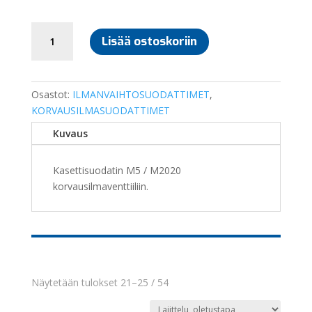
MOBAIR
Lisää ostoskoriin
2020
SUODATIN
määrä
Osastot:
ILMANVAIHTOSUODATTIMET
,
KORVAUSILMASUODATTIMET
Kuvaus
Kasettisuodatin M5 / M2020
korvausilmaventtiiliin.
Näytetään tulokset 21–25 / 54