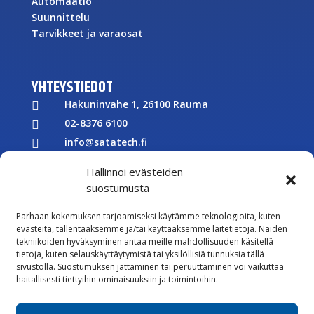
Automaatio
Suunnittelu
Tarvikkeet ja varaosat
YHTEYSTIEDOT
Hakuninvahe 1, 26100 Rauma

02-8376 6100

info@satatech.fi

Puhelinvaihde arkisin 7.00-16.00

Hallinnoi evästeiden
Y-tunnus: 2575266-3

suostumusta

Parhaan kokemuksen tarjoamiseksi käytämme teknologioita, kuten
Töihin meille
evästeitä, tallentaaksemme ja/tai käyttääksemme laitetietoja. Näiden

tekniikoiden hyväksyminen antaa meille mahdollisuuden käsitellä
Lähetä meille palautetta
tietoja, kuten selauskäyttäytymistä tai yksilöllisiä tunnuksia tällä

sivustolla. Suostumuksen jättäminen tai peruuttaminen voi vaikuttaa
Seuraa meitä Facebookissa
haitallisesti tiettyihin ominaisuuksiin ja toimintoihin.

Seuraa meitä Instagramissa