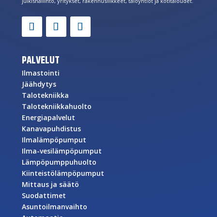
julkishallinto, yritykset, rakennusliikkeet, taloyhtiöt ja kotitaloudet.
PALVELUT
Ilmastointi
Jäähdytys
Talotekniikka
Talotekniikkahuolto
Energiapalvelut
Kanavapuhdistus
Ilmalämpöpumput
Ilma-vesilämpöpumput
Lämpöpumppuhuolto
Kiinteistölämpöpumput
Mittaus ja säätö
Suodattimet
Asuntoilmanvaihto