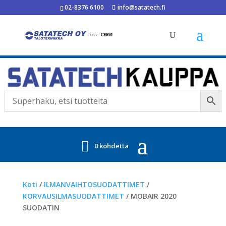
02-8376 6100
info@satatech.fi
0 kohdetta
Koti
/
ILMANVAIHTOSUODATTIMET
/
KORVAUSILMASUODATTIMET
/ MOBAIR 2020
SUODATIN