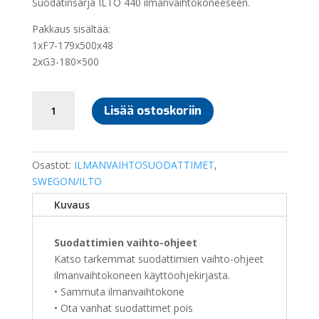
Suodatinsarja ILTO 440 ilmanvaihtokoneeseen.
Pakkaus sisältää:
1xF7-179x500x48
2xG3-180×500
SUODATINSARJA
Lisää ostoskoriin
ILTO
440
määrä
Osastot:
ILMANVAIHTOSUODATTIMET
,
SWEGON/ILTO
Kuvaus
Suodattimien vaihto-ohjeet
Katso tarkemmat suodattimien vaihto-ohjeet
ilmanvaihtokoneen käyttöohjekirjasta.
• Sammuta ilmanvaihtokone
• Ota vanhat suodattimet pois