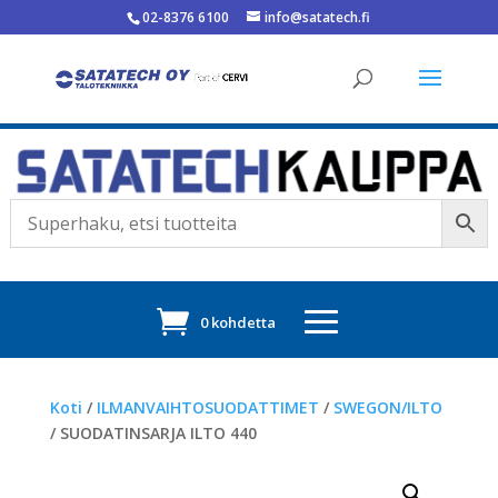
02-8376 6100
info@satatech.fi
0 kohdetta
Koti
/
ILMANVAIHTOSUODATTIMET
/
SWEGON/ILTO
/ SUODATINSARJA ILTO 440