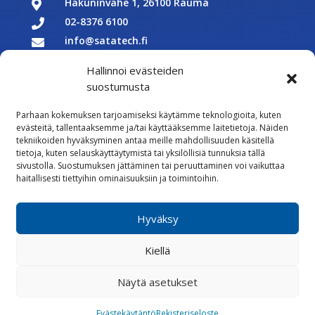
Hakuninvahe 1, 26100 Rauma

02-8376 6100

info@satatech.fi

Puhelinvaihde arkisin 7.00-16.00

Hallinnoi evästeiden
Y-tunnus: 2575266-3

suostumusta

Parhaan kokemuksen tarjoamiseksi käytämme teknologioita, kuten
Töihin meille
evästeitä, tallentaaksemme ja/tai käyttääksemme laitetietoja. Näiden

tekniikoiden hyväksyminen antaa meille mahdollisuuden käsitellä
Lähetä meille palautetta
tietoja, kuten selauskäyttäytymistä tai yksilöllisiä tunnuksia tällä
sivustolla. Suostumuksen jättäminen tai peruuttaminen voi vaikuttaa

Seuraa meitä Facebookissa
haitallisesti tiettyihin ominaisuuksiin ja toimintoihin.

Seuraa meitä Instagramissa
Hyväksy
Vastuullisuus
Kiellä
Whistleblowing
Rekisteriseloste
Evästekäytännöt
Näytä asetukset
Evästekäytäntö
Rekisteriseloste