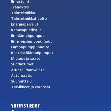
Ilmastointi
Jäähdytys
Talotekniikka
Talotekniikkahuolto
Energiapalvelut
Kanavapuhdistus
Ilmalämpöpumput
Ilma-vesilämpöpumput
Lämpöpumppuhuolto
Kiinteistölämpöpumput
Mittaus ja säätö
Suodattimet
Asuntoilmanvaihto
Automaatio
Suunnittelu
Tarvikkeet ja varaosat
YHTEYSTIEDOT