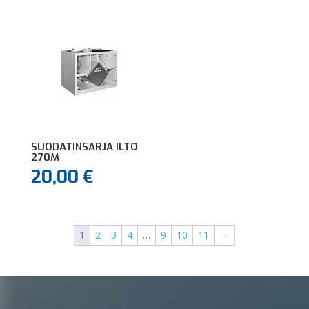
SUODATINSARJA ILTO
270M
20,00
€
1
2
3
4
…
9
10
11
→