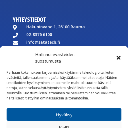
YHTEYSTIEDOT
Hakuninvahe 1, 26100 Rauma

02-8376 6100

info@satatech.fi

Puhelinvaihde arkisin 7.00-16.00

Hallinnoi evästeiden
Y-tunnus: 2575266-3

suostumusta

Parhaan kokemuksen tarjoamiseksi käytämme teknologioita, kuten
Töihin meille
evästeitä, tallentaaksemme ja/tai käyttääksemme laitetietoja. Näiden

tekniikoiden hyväksyminen antaa meille mahdollisuuden käsitellä
Lähetä meille palautetta
tietoja, kuten selauskäyttäytymistä tai yksilöllisiä tunnuksia tällä
sivustolla. Suostumuksen jättäminen tai peruuttaminen voi vaikuttaa

Seuraa meitä Facebookissa
haitallisesti tiettyihin ominaisuuksiin ja toimintoihin.

Seuraa meitä Instagramissa
Hyväksy
Vastuullisuus
Kiellä
Whistleblowing