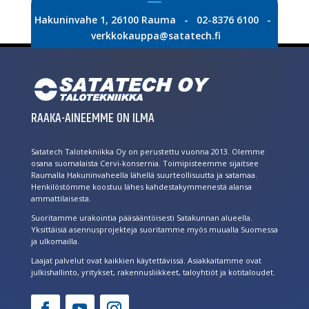
Hakuninvahe 1, 26100 Rauma - 02-8376 6100 -
verkkokauppa@satatech.fi
RAAKA-AINEEMME ON ILMA
Satatech Talotekniikka Oy on perustettu vuonna 2013. Olemme
osana suomalaista Cervi-konsernia. Toimipisteemme sijaitsee
Raumalla Hakuninvaheella lähellä suurteollisuutta ja satamaa.
Henkilöstömme koostuu lähes kahdestakymmenestä alansa
ammattilaisesta.
Suoritamme urakointia pääsääntöisesti Satakunnan alueella.
Yksittäisiä asennusprojekteja suoritamme myös muualla Suomessa
ja ulkomailla.
Laajat palvelut ovat kaikkien käytettävissä. Asiakkaitamme ovat
julkishallinto, yritykset, rakennusliikkeet, taloyhtiöt ja kotitaloudet.