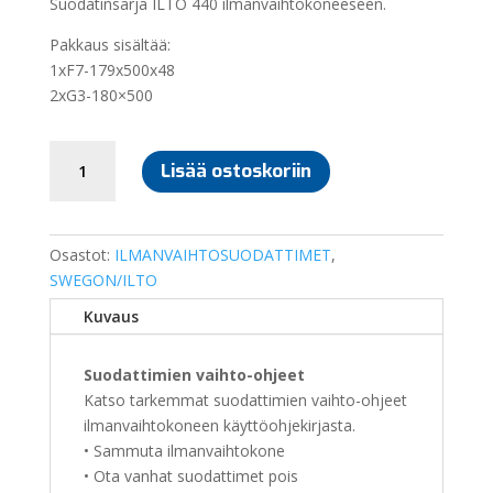
Suodatinsarja ILTO 440 ilmanvaihtokoneeseen.
Pakkaus sisältää:
1xF7-179x500x48
2xG3-180×500
SUODATINSARJA
Lisää ostoskoriin
ILTO
440
määrä
Osastot:
ILMANVAIHTOSUODATTIMET
,
SWEGON/ILTO
Kuvaus
Suodattimien vaihto-ohjeet
Katso tarkemmat suodattimien vaihto-ohjeet
ilmanvaihtokoneen käyttöohjekirjasta.
• Sammuta ilmanvaihtokone
• Ota vanhat suodattimet pois