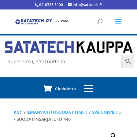
02-8376 6100
info@satatech.fi
0 kohdetta
Koti
/
ILMANVAIHTOSUODATTIMET
/
SWEGON/ILTO
/ SUODATINSARJA ILTO 440