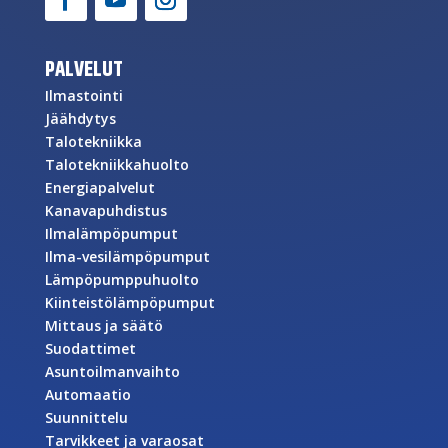
PALVELUT
Ilmastointi
Jäähdytys
Talotekniikka
Talotekniikkahuolto
Energiapalvelut
Kanavapuhdistus
Ilmalämpöpumput
Ilma-vesilämpöpumput
Lämpöpumppuhuolto
Kiinteistölämpöpumput
Mittaus ja säätö
Suodattimet
Asuntoilmanvaihto
Automaatio
Suunnittelu
Tarvikkeet ja varaosat