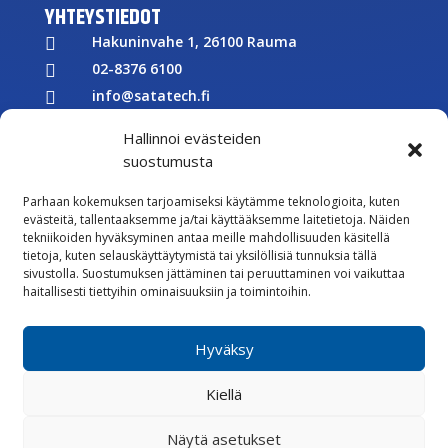
YHTEYSTIEDOT
Hakuninvahe 1, 26100 Rauma

02-8376 6100

info@satatech.fi

Puhelinvaihde arkisin 7.00-16.00

Hallinnoi evästeiden
Y-tunnus: 2575266-3

suostumusta

Parhaan kokemuksen tarjoamiseksi käytämme teknologioita, kuten
Töihin meille
evästeitä, tallentaaksemme ja/tai käyttääksemme laitetietoja. Näiden

tekniikoiden hyväksyminen antaa meille mahdollisuuden käsitellä
Lähetä meille palautetta
tietoja, kuten selauskäyttäytymistä tai yksilöllisiä tunnuksia tällä
sivustolla. Suostumuksen jättäminen tai peruuttaminen voi vaikuttaa

Seuraa meitä Facebookissa
haitallisesti tiettyihin ominaisuuksiin ja toimintoihin.

Seuraa meitä Instagramissa
Hyväksy
Vastuullisuus
Kiellä
Whistleblowing
Rekisteriseloste
Evästekäytännöt
Näytä asetukset