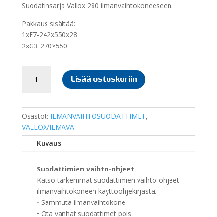
Suodatinsarja Vallox 280 ilmanvaihtokoneeseen.
Pakkaus sisältää:
1xF7-242x550x28
2xG3-270×550
SUODATINSARJA
Lisää ostoskoriin
VALLOX
280
määrä
Osastot:
ILMANVAIHTOSUODATTIMET
,
VALLOX/ILMAVA
Kuvaus
Suodattimien vaihto-ohjeet
Katso tarkemmat suodattimien vaihto-ohjeet
ilmanvaihtokoneen käyttöohjekirjasta.
• Sammuta ilmanvaihtokone
• Ota vanhat suodattimet pois