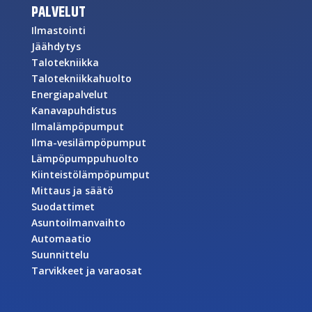
PALVELUT
Ilmastointi
Jäähdytys
Talotekniikka
Talotekniikkahuolto
Energiapalvelut
Kanavapuhdistus
Ilmalämpöpumput
Ilma-vesilämpöpumput
Lämpöpumppuhuolto
Kiinteistölämpöpumput
Mittaus ja säätö
Suodattimet
Asuntoilmanvaihto
Automaatio
Suunnittelu
Tarvikkeet ja varaosat