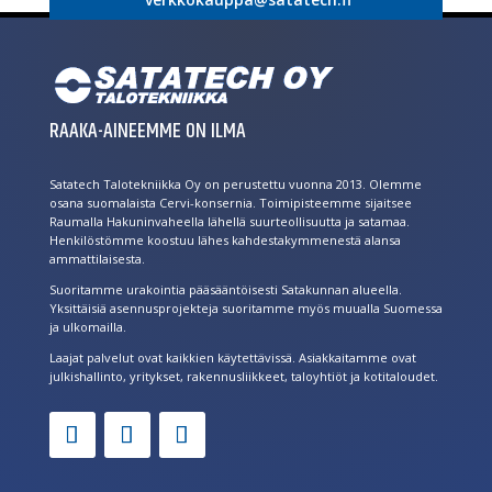
RAAKA-AINEEMME ON ILMA
Satatech Talotekniikka Oy on perustettu vuonna 2013. Olemme
osana suomalaista Cervi-konsernia. Toimipisteemme sijaitsee
Raumalla Hakuninvaheella lähellä suurteollisuutta ja satamaa.
Henkilöstömme koostuu lähes kahdestakymmenestä alansa
ammattilaisesta.
Suoritamme urakointia pääsääntöisesti Satakunnan alueella.
Yksittäisiä asennusprojekteja suoritamme myös muualla Suomessa
ja ulkomailla.
Laajat palvelut ovat kaikkien käytettävissä. Asiakkaitamme ovat
julkishallinto, yritykset, rakennusliikkeet, taloyhtiöt ja kotitaloudet.