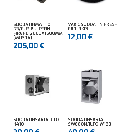
SUODATINMATTO
VAKIOSUODATIN FRESH
G3/EU3 BULPERN
F80, 3KPL
FIREND 2000X1500MM
12,00
€
(MUSTA)
205,00
€
SUODATINSARJA ILTO
SUODATINSARJA
H410
SWEGON/ILTO W130