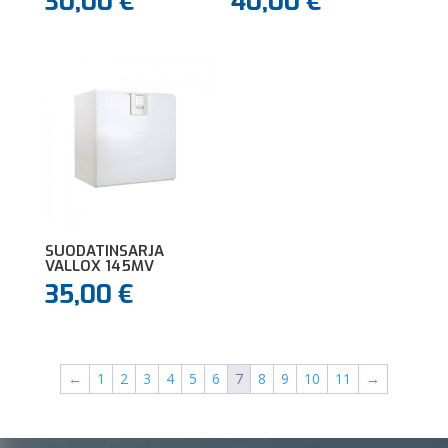
30,00
€
40,00
€
SUODATINSARJA
VALLOX 145MV
35,00
€
←
1
2
3
4
5
6
7
8
9
10
11
→