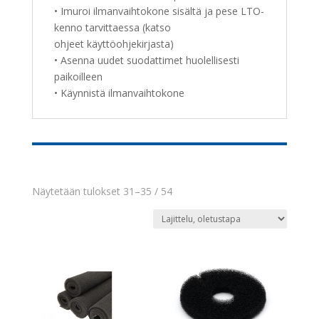
• Imuroi ilmanvaihtokone sisältä ja pese LTO-
kenno tarvittaessa (katso
ohjeet käyttöohjekirjasta)
• Asenna uudet suodattimet huolellisesti
paikoilleen
• Käynnistä ilmanvaihtokone
Näytetään tulokset 31–35 / 54