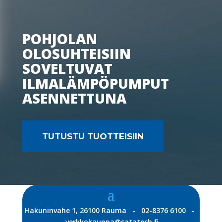
POHJOLAN
OLOSUHTEISIIN
SOVELTUVAT
ILMALÄMPÖPUMPUT
ASENNETTUNA
TUTUSTU TUOTTEISIIN
Hakuninvahe 1, 26100 Rauma - 02-8376 6100 -
verkkokauppa@satatech.fi