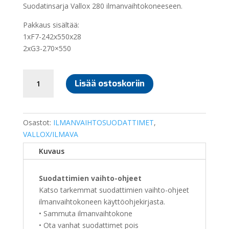
Suodatinsarja Vallox 280 ilmanvaihtokoneeseen.
Pakkaus sisältää:
1xF7-242x550x28
2xG3-270×550
SUODATINSARJA
Lisää ostoskoriin
VALLOX
280
määrä
Osastot:
ILMANVAIHTOSUODATTIMET
,
VALLOX/ILMAVA
Kuvaus
Suodattimien vaihto-ohjeet
Katso tarkemmat suodattimien vaihto-ohjeet
ilmanvaihtokoneen käyttöohjekirjasta.
• Sammuta ilmanvaihtokone
• Ota vanhat suodattimet pois