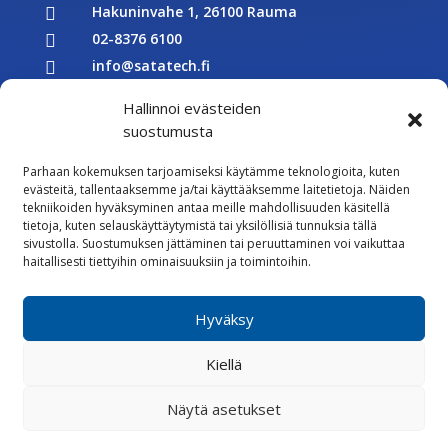
Hakuninvahe 1, 26100 Rauma

02-8376 6100

info@satatech.fi

Puhelinvaihde arkisin 7.00-16.00

Hallinnoi evästeiden
Y-tunnus: 2575266-3

suostumusta

Parhaan kokemuksen tarjoamiseksi käytämme teknologioita, kuten
Töihin meille
evästeitä, tallentaaksemme ja/tai käyttääksemme laitetietoja. Näiden

tekniikoiden hyväksyminen antaa meille mahdollisuuden käsitellä
Lähetä meille palautetta
tietoja, kuten selauskäyttäytymistä tai yksilöllisiä tunnuksia tällä
sivustolla. Suostumuksen jättäminen tai peruuttaminen voi vaikuttaa

Seuraa meitä Facebookissa
haitallisesti tiettyihin ominaisuuksiin ja toimintoihin.

Seuraa meitä Instagramissa
Hyväksy
Vastuullisuus
Kiellä
Whistleblowing
Rekisteriseloste
Evästekäytännöt
Näytä asetukset