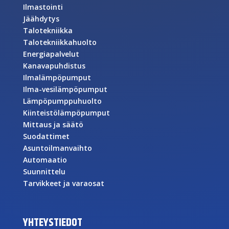
Ilmastointi
Jäähdytys
Talotekniikka
Talotekniikkahuolto
Energiapalvelut
Kanavapuhdistus
Ilmalämpöpumput
Ilma-vesilämpöpumput
Lämpöpumppuhuolto
Kiinteistölämpöpumput
Mittaus ja säätö
Suodattimet
Asuntoilmanvaihto
Automaatio
Suunnittelu
Tarvikkeet ja varaosat
YHTEYSTIEDOT