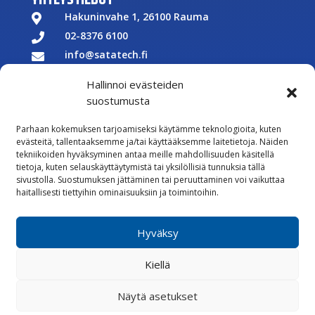
Hakuninvahe 1, 26100 Rauma

02-8376 6100

info@satatech.fi

Puhelinvaihde arkisin 7.00-16.00

Hallinnoi evästeiden
Y-tunnus: 2575266-3

suostumusta

Parhaan kokemuksen tarjoamiseksi käytämme teknologioita, kuten
Töihin meille
evästeitä, tallentaaksemme ja/tai käyttääksemme laitetietoja. Näiden

tekniikoiden hyväksyminen antaa meille mahdollisuuden käsitellä
Lähetä meille palautetta
tietoja, kuten selauskäyttäytymistä tai yksilöllisiä tunnuksia tällä
sivustolla. Suostumuksen jättäminen tai peruuttaminen voi vaikuttaa

Seuraa meitä Facebookissa
haitallisesti tiettyihin ominaisuuksiin ja toimintoihin.

Seuraa meitä Instagramissa
Hyväksy
Vastuullisuus
Kiellä
Whistleblowing
Rekisteriseloste
Evästekäytännöt
Näytä asetukset