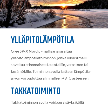
YLLÄPITOLÄMPÖTILA
Gree SP-X Nordic -mallisarja sisältää
ylläpitolämpötilatoiminnon, jonka vuoksi malli
soveltuu erinomaisesti autotalliin, varastoon tai
kesämökille. Toiminnon avulla laitteen lämpötila-
arvon voi pudottaa alimmilleen +8 ˚C asteeseen.
TAKKATOIMINTO
Takkatoiminnon avulla voidaan sisäyksiköllä