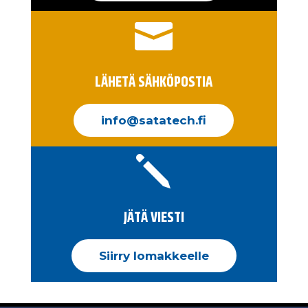

LÄHETÄ SÄHKÖPOSTIA
info@satatech.fi
j
JÄTÄ VIESTI
Siirry lomakkeelle