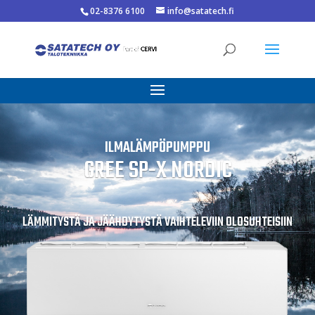
02-8376 6100
info@satatech.fi
ILMALÄMPÖPUMPPU
GREE SP-X NORDIC
LÄMMITYSTÄ JA JÄÄHDYTYSTÄ VAIHTELEVIIN OLOSUHTEISIIN