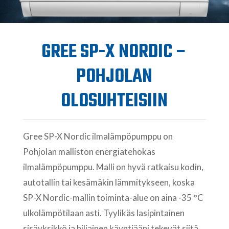
GREE SP-X NORDIC –
POHJOLAN
OLOSUHTEISIIN
Gree SP-X Nordic ilmalämpöpumppu on
Pohjolan malliston energiatehokas
ilmalämpöpumppu. Malli on hyvä ratkaisu kodin,
autotallin tai kesämäkin lämmitykseen, koska
SP-X Nordic-mallin toiminta-alue on aina -35 °C
ulkolämpötilaan asti. Tyylikäs lasipintainen
sisäyksikkö ja hiljainen käyntiääni tekevät siitä