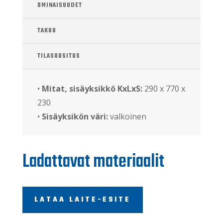
OMINAISUUDET
TAKUU
TILASUOSITUS
•
Mitat, sisäyksikkö KxLxS:
290 x 770 x
230
•
Sisäyksikön väri:
valkoinen
Ladattavat materiaalit
LATAA LAITE-ESITE