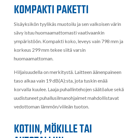
KOMPAKTI PAKETTI
Sisäyksikön tyylikäs muotoilu ja sen valkoisen värin
sävy istuu huomaamattomasti vaativaankin
ympäristöön. Kompakti koko, leveys vain 798 mm ja
korkeus 299 mm tekee siitä varsin
huomaamattoman.
Hiljaisuudella on merkitystä. Laitteen äänenpaineen
taso alkaa vain 19 dB(A):sta, jota tuskin enää
korvalla kuulee. Laaja puhallintehojen säätöalue sekä
uudistuneet puhallusilmanohjaimet mahdollistavat
vedottoman lämmön/viileän tuoton.
KOTIIN, MÖKILLE TAI