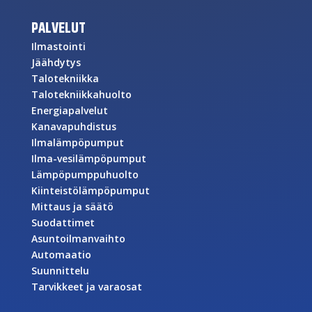
PALVELUT
Ilmastointi
Jäähdytys
Talotekniikka
Talotekniikkahuolto
Energiapalvelut
Kanavapuhdistus
Ilmalämpöpumput
Ilma-vesilämpöpumput
Lämpöpumppuhuolto
Kiinteistölämpöpumput
Mittaus ja säätö
Suodattimet
Asuntoilmanvaihto
Automaatio
Suunnittelu
Tarvikkeet ja varaosat