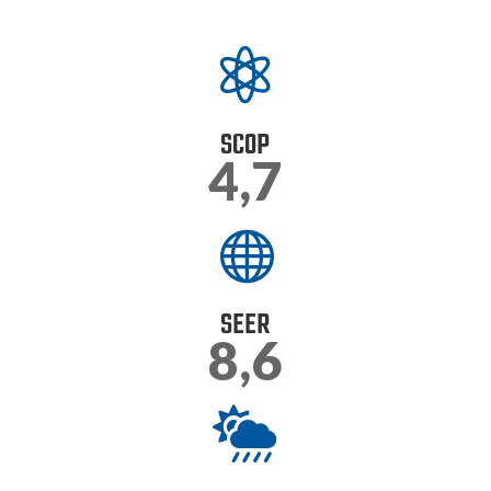

SCOP
4,7

SEER
8,6
