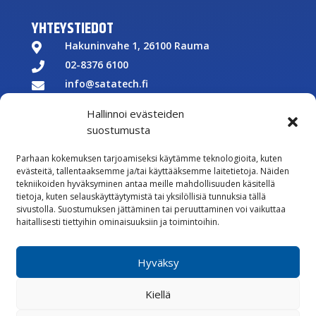
YHTEYSTIEDOT
Hakuninvahe 1, 26100 Rauma

02-8376 6100

info@satatech.fi

Puhelinvaihde arkisin 7.00-16.00

Hallinnoi evästeiden
Y-tunnus: 2575266-3

suostumusta

Parhaan kokemuksen tarjoamiseksi käytämme teknologioita, kuten
Töihin meille
evästeitä, tallentaaksemme ja/tai käyttääksemme laitetietoja. Näiden

tekniikoiden hyväksyminen antaa meille mahdollisuuden käsitellä
Lähetä meille palautetta
tietoja, kuten selauskäyttäytymistä tai yksilöllisiä tunnuksia tällä
sivustolla. Suostumuksen jättäminen tai peruuttaminen voi vaikuttaa

Seuraa meitä Facebookissa
haitallisesti tiettyihin ominaisuuksiin ja toimintoihin.

Seuraa meitä Instagramissa
Hyväksy
Vastuullisuus
Kiellä
Whistleblowing
Rekisteriseloste