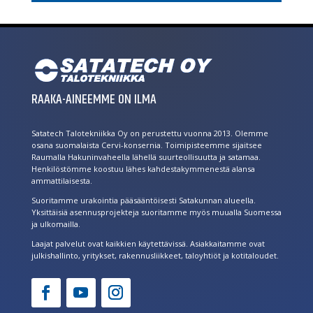
RAAKA-AINEEMME ON ILMA
Satatech Talotekniikka Oy on perustettu vuonna 2013. Olemme
osana suomalaista Cervi-konsernia. Toimipisteemme sijaitsee
Raumalla Hakuninvaheella lähellä suurteollisuutta ja satamaa.
Henkilöstömme koostuu lähes kahdestakymmenestä alansa
ammattilaisesta.
Suoritamme urakointia pääsääntöisesti Satakunnan alueella.
Yksittäisiä asennusprojekteja suoritamme myös muualla Suomessa
ja ulkomailla.
Laajat palvelut ovat kaikkien käytettävissä. Asiakkaitamme ovat
julkishallinto, yritykset, rakennusliikkeet, taloyhtiöt ja kotitaloudet.