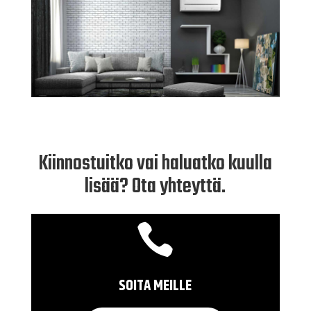
Kiinnostuitko vai haluatko kuulla
lisää? Ota yhteyttä.

SOITA MEILLE