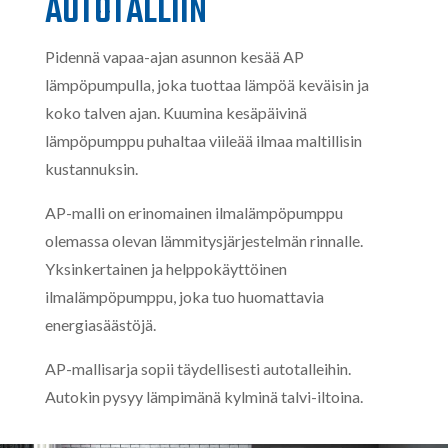
AUTOTALLIIN
Pidennä vapaa-ajan asunnon kesää AP
lämpöpumpulla, joka tuottaa lämpöä keväisin ja
koko talven ajan. Kuumina kesäpäivinä
lämpöpumppu puhaltaa viileää ilmaa maltillisin
kustannuksin.
AP-malli on erinomainen ilmalämpöpumppu
olemassa olevan lämmitysjärjestelmän rinnalle.
Yksinkertainen ja helppokäyttöinen
ilmalämpöpumppu, joka tuo huomattavia
energiasäästöjä.
AP-mallisarja sopii täydellisesti autotalleihin.
Autokin pysyy lämpimänä kylminä talvi-iltoina.