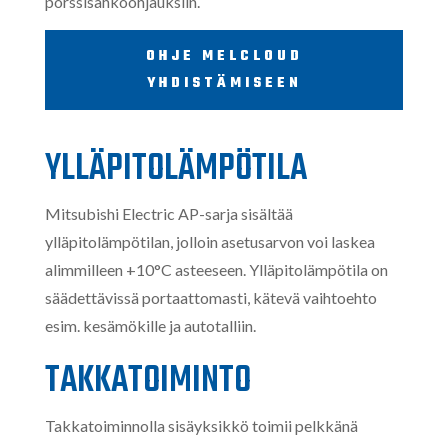
pörssisähköohjauksiin.
OHJE MELCLOUD
YHDISTÄMISEEN
YLLÄPITOLÄMPÖTILA
Mitsubishi Electric AP-sarja sisältää
ylläpitolämpötilan, jolloin asetusarvon voi laskea
alimmilleen +10
°
C asteeseen. Ylläpitolämpötila on
säädettävissä portaattomasti, kätevä vaihtoehto
esim. kesämökille ja autotalliin.
TAKKATOIMINTO
Takkatoiminnolla sisäyksikkö toimii pelkkänä