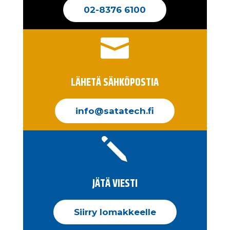
02-8376 6100

LÄHETÄ SÄHKÖPOSTIA
info@satatech.fi
j
JÄTÄ VIESTI
Siirry lomakkeelle