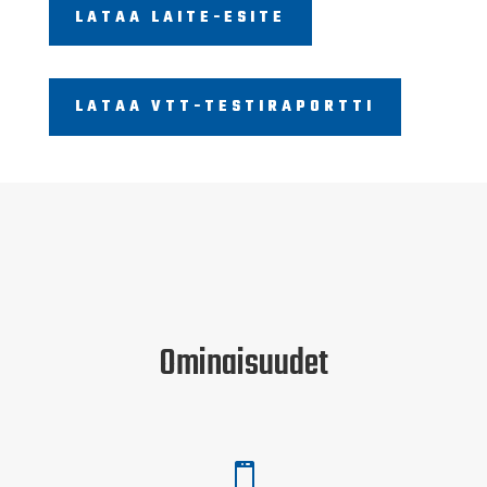
LATAA LAITE-ESITE
LATAA VTT-TESTIRAPORTTI
Ominaisuudet
