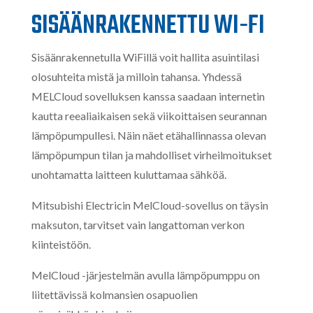
SISÄÄNRAKENNETTU WI-FI
Sisäänrakennetulla WiFillä voit hallita asuintilasi
olosuhteita mistä ja milloin tahansa. Yhdessä
MELCloud sovelluksen kanssa saadaan internetin
kautta reealiaikaisen sekä viikoittaisen seurannan
lämpöpumpullesi. Näin näet etähallinnassa olevan
lämpöpumpun tilan ja mahdolliset virheilmoitukset
unohtamatta laitteen kuluttamaa sähköä.
Mitsubishi Electricin MelCloud-sovellus on täysin
maksuton, tarvitset vain langattoman verkon
kiinteistöön.
MelCloud -järjestelmän avulla lämpöpumppu on
liitettävissä kolmansien osapuolien